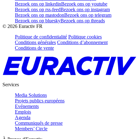
Bezoek ons op linkedin
Bezoek ons op youtube
Bezoek ons op rss-feed
Bezoek ons op instagram
Bezoek ons op mastodon
Bezoek ons op telegram
Bezoek ons op bluesky
Bezoek ons op threads
©
2026
Euractiv FR
Politique de confidentialité
Politique cookies
Conditions générales
Conditions d’abonnement
Conditions de vente
Services
Media Solutions
Projets publics européens
Evénements
Emplois
Agenda
Communiqués de presse
Members’ Circle