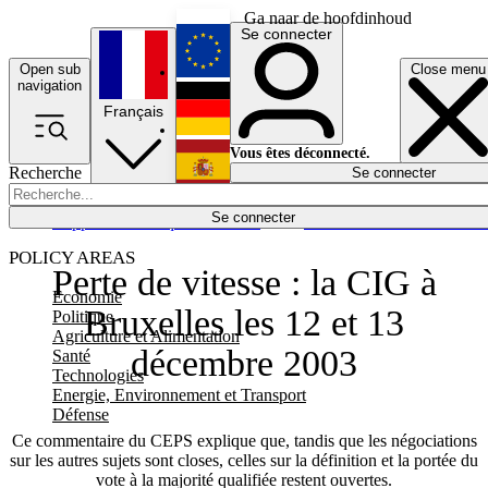
Ga naar de hoofdinhoud
Se connecter
Open sub
Close menu
English
navigation
Français
Deutsch
Vous êtes déconnecté.
Recherche
Se connecter
Español
Lumières éteintes
Se connecter
Rapporteur
Politique
Économie
Newsletters
Evénements
Em
POLICY AREAS
Perte de vitesse : la CIG à
Economie
Bruxelles les 12 et 13
Politique
Agriculture et Alimentation
décembre 2003
Santé
Technologies
Energie, Environnement et Transport
Défense
Ce commentaire du CEPS explique que, tandis que les négociations
sur les autres sujets sont closes, celles sur la définition et la portée du
vote à la majorité qualifiée restent ouvertes.