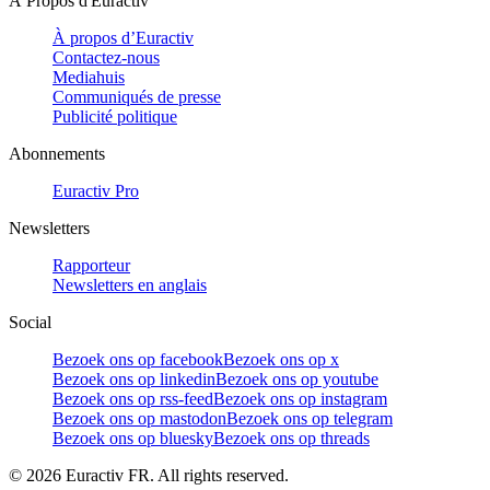
À Propos d'Euractiv
À propos d’Euractiv
Contactez-nous
Mediahuis
Communiqués de presse
Publicité politique
Abonnements
Euractiv Pro
Newsletters
Rapporteur
Newsletters en anglais
Social
Bezoek ons op facebook
Bezoek ons op x
Bezoek ons op linkedin
Bezoek ons op youtube
Bezoek ons op rss-feed
Bezoek ons op instagram
Bezoek ons op mastodon
Bezoek ons op telegram
Bezoek ons op bluesky
Bezoek ons op threads
©
2026
Euractiv FR. All rights reserved.