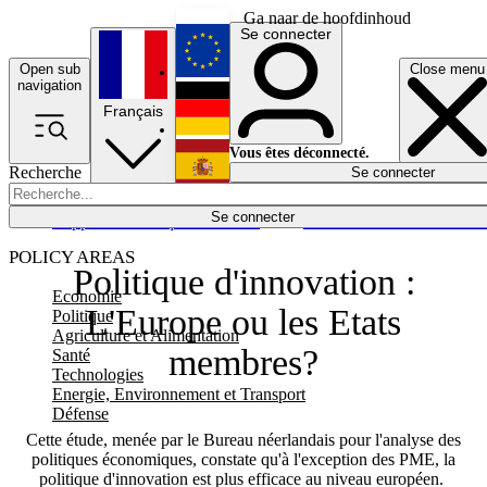
Ga naar de hoofdinhoud
Se connecter
Open sub
Close menu
English
navigation
Français
Deutsch
Vous êtes déconnecté.
Recherche
Se connecter
Español
Lumières éteintes
Se connecter
Rapporteur
Politique
Économie
Newsletters
Evénements
Em
POLICY AREAS
Politique d'innovation :
Economie
L'Europe ou les Etats
Politique
Agriculture et Alimentation
membres?
Santé
Technologies
Energie, Environnement et Transport
Défense
Cette étude, menée par le Bureau néerlandais pour l'analyse des
politiques économiques, constate qu'à l'exception des PME, la
politique d'innovation est plus efficace au niveau européen.