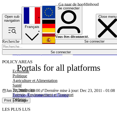
Ga naar de hoofdinhoud
Se connecter
Open sub
Close menu
English
navigation
Français
Deutsch
Vous êtes déconnecté.
Recherche
Se connecter
Español
Lumières éteintes
Se connecter
Rapporteur
Politique
Économie
Newsletters
Evénements
Em
POLICY AREAS
Portals for all platforms
Economie
Politique
Agriculture et Alimentation
Santé
Technologies
Jan 22, 2002 - 00:00
Dernière mise à jour: Dec 23, 2011 - 01:08
Energie, Environnement et Transport
Politique
Royaume-Uni en Europe
Défense
Print
Partager
LES PLUS LUS