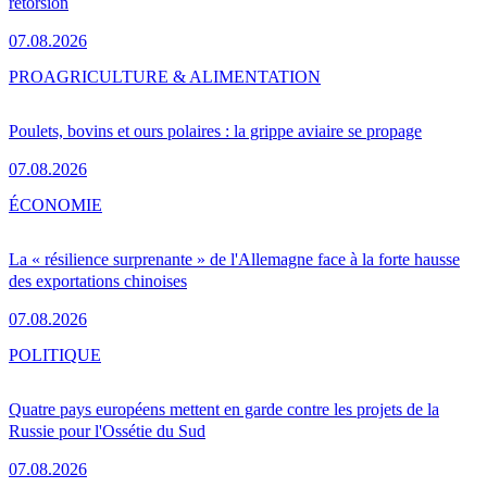
rétorsion
07.08.2026
PRO
AGRICULTURE & ALIMENTATION
Poulets, bovins et ours polaires : la grippe aviaire se propage
07.08.2026
ÉCONOMIE
La « résilience surprenante » de l'Allemagne face à la forte hausse
des exportations chinoises
07.08.2026
POLITIQUE
Quatre pays européens mettent en garde contre les projets de la
Russie pour l'Ossétie du Sud
07.08.2026