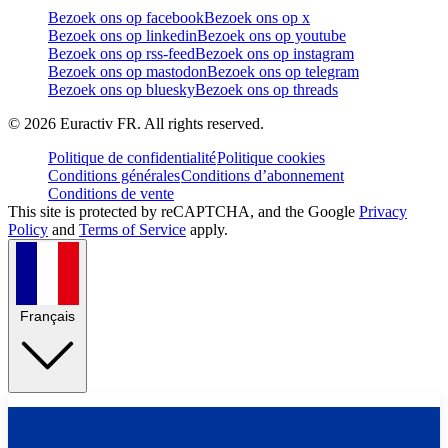
Bezoek ons op facebook
Bezoek ons op x
Bezoek ons op linkedin
Bezoek ons op youtube
Bezoek ons op rss-feed
Bezoek ons op instagram
Bezoek ons op mastodon
Bezoek ons op telegram
Bezoek ons op bluesky
Bezoek ons op threads
©
2026
Euractiv FR. All rights reserved.
Politique de confidentialité
Politique cookies
Conditions générales
Conditions d’abonnement
Conditions de vente
This site is protected by reCAPTCHA, and the Google
Privacy
Policy
and
Terms of Service
apply.
Français