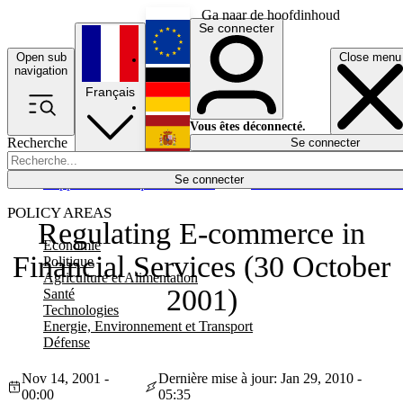
Ga naar de hoofdinhoud
Se connecter
Open sub
Close menu
English
navigation
Français
Deutsch
Vous êtes déconnecté.
Recherche
Se connecter
Español
Lumières éteintes
Se connecter
Rapporteur
Politique
Économie
Newsletters
Evénements
Em
POLICY AREAS
Regulating E-commerce in
Economie
Financial Services (30 October
Politique
Agriculture et Alimentation
2001)
Santé
Technologies
Energie, Environnement et Transport
Défense
Nov 14, 2001 -
Dernière mise à jour: Jan 29, 2010 -
00:00
05:35