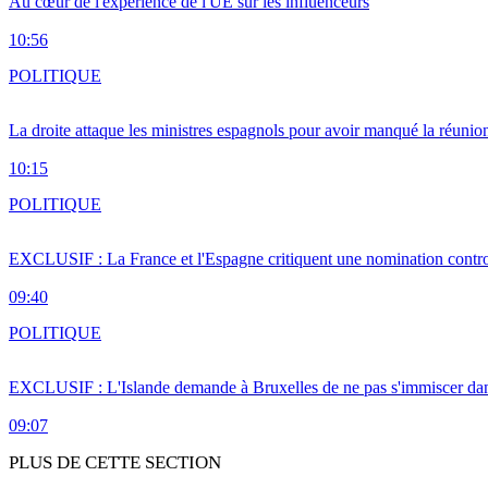
Au cœur de l'expérience de l'UE sur les influenceurs
10:56
POLITIQUE
La droite attaque les ministres espagnols pour avoir manqué la réunio
10:15
POLITIQUE
EXCLUSIF : La France et l'Espagne critiquent une nomination cont
09:40
POLITIQUE
EXCLUSIF : L'Islande demande à Bruxelles de ne pas s'immiscer dan
09:07
PLUS DE CETTE SECTION