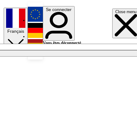
Se connecter
Close menu
English
Français
Deutsch
Vous êtes déconnecté.
Se connecter
Español
Lumières éteintes