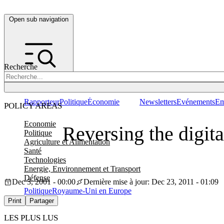
Open sub navigation
Recherche
Rapporteur
Politique
Économie
Newsletters
Evénements
Em
POLICY AREAS
Economie
Reversing the digita
Politique
Agriculture et Alimentation
Santé
Technologies
Energie, Environnement et Transport
Défense
Dec 3, 2001 - 00:00
Dernière mise à jour: Dec 23, 2011 - 01:09
Politique
Royaume-Uni en Europe
Print
Partager
LES PLUS LUS