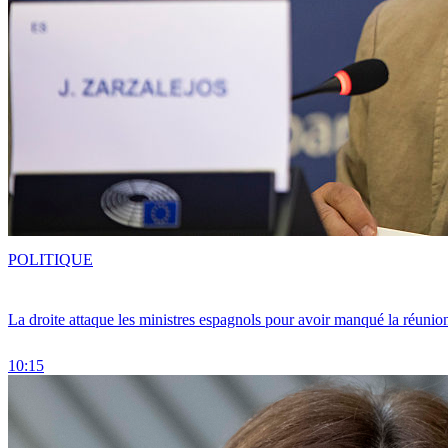
POLITIQUE
La droite attaque les ministres espagnols pour avoir manqué la réunio
10:15