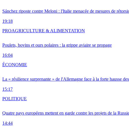
Sánchez riposte contre Meloni : l'Italie menacée de mesures de rétorsi
19:18
PRO
AGRICULTURE & ALIMENTATION
Poulets, bovins et ours polaires : la grippe aviaire se propage
16:04
ÉCONOMIE
La « résilience surprenante » de l'Allemagne face à la forte hausse de
15:17
POLITIQUE
Quatre pays européens mettent en garde contre les projets de la Russi
14:44