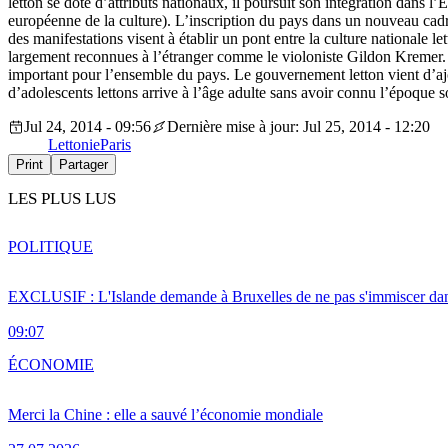
letton se dote d’attributs nationaux, il poursuit son intégration dans
européenne de la culture). L’inscription du pays dans un nouveau cadr
des manifestations visent à établir un pont entre la culture nationale
largement reconnues à l’étranger comme le violoniste Gildon Kremer. Il
important pour l’ensemble du pays. Le gouvernement letton vient d’ajou
d’adolescents lettons arrive à l’âge adulte sans avoir connu l’époque s
Jul 24, 2014 - 09:56
Dernière mise à jour: Jul 25, 2014 - 12:20
Lettonie
Paris
Print
Partager
LES PLUS LUS
POLITIQUE
EXCLUSIF : L'Islande demande à Bruxelles de ne pas s'immiscer dan
09:07
ÉCONOMIE
Merci la Chine : elle a sauvé l’économie mondiale