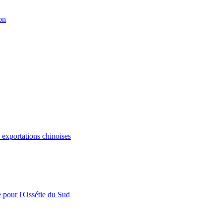
on
s exportations chinoises
e pour l'Ossétie du Sud