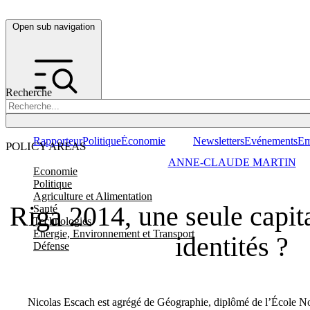
Open sub navigation
Recherche
Rapporteur
Politique
Économie
Newsletters
Evénements
Em
POLICY AREAS
ANNE-CLAUDE MARTIN
Economie
Politique
Agriculture et Alimentation
Riga 2014, une seule capit
Santé
Technologies
Energie, Environnement et Transport
identités ?
Défense
Nicolas Escach est agrégé de Géographie, diplômé de l’École N