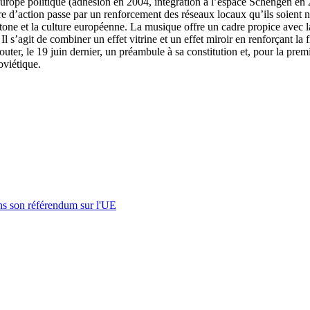
 l’Europe politique (adhésion en 2004, intégration à l’espace Schengen e
e d’action passe par un renforcement des réseaux locaux qu’ils soient n
 lettone et la culture européenne. La musique offre un cadre propice ave
 s’agit de combiner un effet vitrine et un effet miroir en renforçant la
ter, le 19 juin dernier, un préambule à sa constitution et, pour la premi
oviétique.
s son référendum sur l'UE