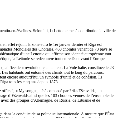
tin-en-Yvelines. Selon lui, la Lettonie met à contribution la ville de
n effet rejoint la zone euro le 1er janvier dernier et Riga est
lympiades Mondiales des Chorales. 460 chorales venant de 73 pays se
mblématique d’une Lettonie qui affirme son identité européenne tout
viétique, la Lettonie se redécouvre tout en redécouvrant l’Europe.
qualifiée de « révolution chantante ». La Voie balte, constituée le 23
. Les habitants ont entonné des chants tout le long du parcours,
stent encore aujourd’hui un symbole d’unité et de cohésion. Ils
s à Riga tous les cinq ans depuis 1873.
officiel, « My song », a été composé par ?riks Ešenvalds, un
tronage d’Ešenvalds ainsi que les 103 chorales venues de l’ensemble de
 avec des groupes d’Allemagne, de Russie, de Lituanie et de
dans la conduite de sa politique internationale. A mesure que l’État