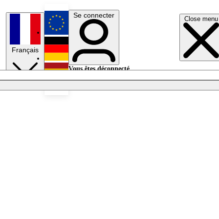
Se connecter
Close menu
English
Français
Deutsch
Vous êtes déconnecté.
Se connecter
Español
Lumières éteintes