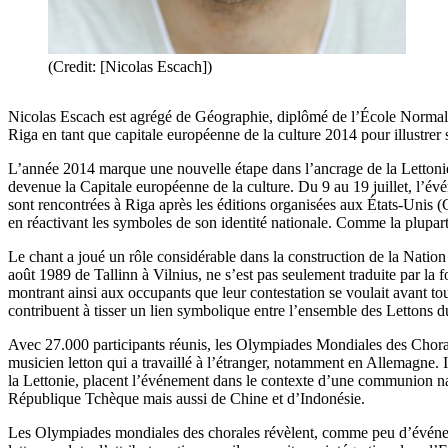
(Credit: [Nicolas Escach])
Nicolas Escach est agrégé de Géographie, diplômé de l’École Normale S
Riga en tant que capitale européenne de la culture 2014 pour illustrer
L’année 2014 marque une nouvelle étape dans l’ancrage de la Lettonie à
devenue la Capitale européenne de la culture. Du 9 au 19 juillet, l’
sont rencontrées à Riga après les éditions organisées aux États-Unis 
en réactivant les symboles de son identité nationale. Comme la plupart
Le chant a joué un rôle considérable dans la construction de la Nation
août 1989 de Tallinn à Vilnius, ne s’est pas seulement traduite par la 
montrant ainsi aux occupants que leur contestation se voulait avant to
contribuent à tisser un lien symbolique entre l’ensemble des Lettons d
Avec 27.000 participants réunis, les Olympiades Mondiales des Choral
musicien letton qui a travaillé à l’étranger, notamment en Allemagne. 
la Lettonie, placent l’événement dans le contexte d’une communion n
République Tchèque mais aussi de Chine et d’Indonésie.
Les Olympiades mondiales des chorales révèlent, comme peu d’événemen