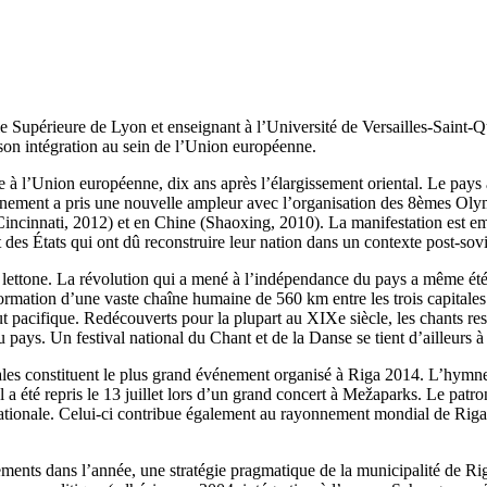
upérieure de Lyon et enseignant à l’Université de Versailles-Saint-Quen
 son intégration au sein de l’Union européenne.
 l’Union européenne, dix ans après l’élargissement oriental. Le pays a e
événement a pris une nouvelle ampleur avec l’organisation des 8èmes O
(Cincinnati, 2012) et en Chine (Shaoxing, 2010). La manifestation est e
 des États qui ont dû reconstruire leur nation dans un contexte post-so
 lettone. La révolution qui a mené à l’indépendance du pays a même été 
formation d’une vaste chaîne humaine de 560 km entre les trois capitales
ut pacifique. Redécouverts pour la plupart au XIXe siècle, les chants re
u pays. Un festival national du Chant et de la Danse se tient d’ailleur
es constituent le plus grand événement organisé à Riga 2014. L’hymne 
Il a été repris le 13 juillet lors d’un grand concert à Mežaparks. Le pa
ationale. Celui-ci contribue également au rayonnement mondial de Riga
ts dans l’année, une stratégie pragmatique de la municipalité de Riga 