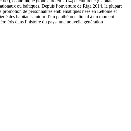
n 2007), économique (zone euro en 2014) et culturelle (Capitale
ationaux ou baltiques. Depuis l’ouverture de Riga 2014, la plupart
c la promotion de personnalités emblématiques nées en Lettonie et
 fierté des habitants autour d’un panthéon national à un moment
ère fois dans l’histoire du pays, une nouvelle génération