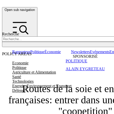
Open sub navigation
Recherche
Rapporteur
Politique
Économie
Newsletters
Evénements
Em
POLICY AREAS
SPONSORISÉ
POLITIQUE
Economie
Politique
ALAIN EYGRETEAU
Agriculture et Alimentation
Santé
Technologies
Routes de la soie et en
Energie, Environnement et Transport
Défense
françaises: entrer dans un
"coopetition"