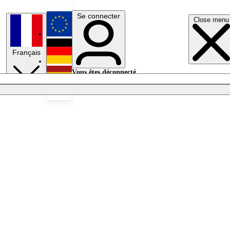
Se connecter
Close menu
English
Français
Deutsch
Vous êtes déconnecté.
Se connecter
Español
Lumières éteintes