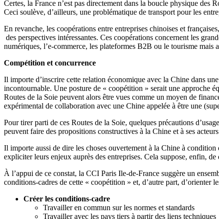
Certes, la France n’est pas directement dans la boucle physique des Rou
Ceci soulève, d’ailleurs, une problématique de transport pour les entr
En revanche, les coopérations entre entreprises chinoises et françaises
des perspectives intéressantes. Ces coopérations concernent les grandes
numériques, l’e-commerce, les plateformes B2B ou le tourisme mais auss
Compétition et concurrence
Il importe d’inscrire cette relation économique avec la Chine dans une 
incontournable. Une posture de « coopétition » serait une approche équ
Routes de la Soie peuvent alors être vues comme un moyen de finance
expérimental de collaboration avec une Chine appelée à être une (su
Pour tirer parti de ces Routes de la Soie, quelques précautions d’usag
peuvent faire des propositions constructives à la Chine et à ses acteu
Il importe aussi de dire les choses ouvertement à la Chine à condition
expliciter leurs enjeux auprès des entreprises. Cela suppose, enfin, de
À l’appui de ce constat, la CCI Paris Ile-de-France suggère un ensembl
conditions-cadres de cette « coopétition » et, d’autre part, d’orienter l
Créer les conditions-cadre
Travailler en commun sur les normes et standards
Travailler avec les pays tiers à partir des liens techniques