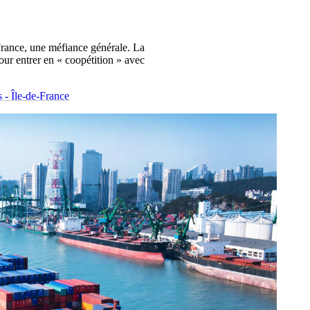
 France, une méfiance générale. La
r entrer en « coopétition » avec
 - Île-de-France