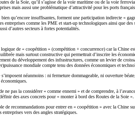
tes de la Soie, qu’il s’agisse de la voie maritime ou de la voie ferrovia
eprises mais aussi une problématique d’attractivité pour les ports frança
, bien qu’encore insuffisantes, forment une participation indirecte « gagn
 entreprises comme les PME et start-up technologiques ainsi que des secte
i d’autres secteurs à fortes potentialités.
logique de « coopétition » (compétition + concurrence) car la Chine est, 
ilibrée mais surtout constructive qui permettrait d’inscrire les économi
ment du développement des infrastructures, comme un levier de croissa
per)puissance mondiale compte tenu des données économiques et techno
e s’imposent néanmoins : ni fermeture dommageable, ni ouverture béate, 
rs économiques.
 de ne pas la considérer « comme ennemi » et de comprendre, à l’avance e
 définir des axes concrets pour « monter à bord des Routes de la Soie ».
e de recommandations pour entrer en « coopétition » avec la Chine sur le
es entreprises vers des angles stratégiques.