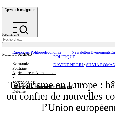
Open sub navigation
Recherche
Rapporteur
Politique
Économie
Newsletters
Evénements
Em
POLICY AREAS
POLITIQUE
Economie
DAVIDE NEGRI
/
SILVIA ROMA
Politique
Agriculture et Alimentation
Santé
Terrorisme en Europe : bâ
Technologies
Energie, Environnement et Transport
Défense
ou confier de nouvelles c
l’Union européen