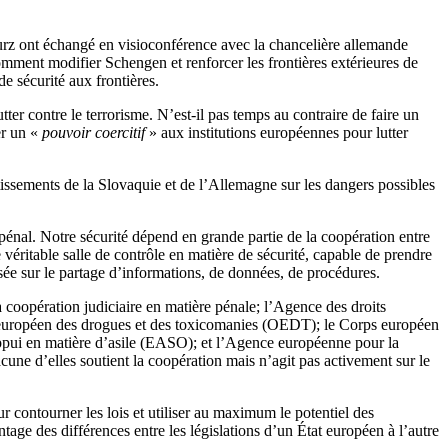
Kurz ont échangé en visioconférence avec la chancelière allemande
ment modifier Schengen et renforcer les frontières extérieures de
de sécurité aux frontières.
utter contre le terrorisme. N’est-il pas temps au contraire de faire un
er un «
pouvoir coercitif
» aux institutions européennes pour lutter
rtissements de la Slovaquie et de l’Allemagne sur les dangers possibles
 pénal. Notre sécurité dépend en grande partie de la coopération entre
e véritable salle de contrôle en matière de sécurité, capable de prendre
sée sur le partage d’informations, de données, de procédures.
 coopération judiciaire en matière pénale; l’Agence des droits
e européen des drogues et des toxicomanies (OEDT); le Corps européen
’appui en matière d’asile (EASO); et l’Agence européenne pour la
cune d’elles soutient la coopération mais n’agit pas activement sur le
 contourner les lois et utiliser au maximum le potentiel des
antage des différences entre les législations d’un État européen à l’autre