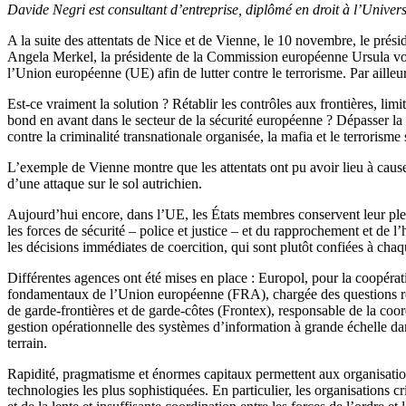
Davide Negri est consultant d’entreprise, diplômé en droit à l’Univers
A la suite des attentats de Nice et de Vienne, le 10 novembre, le pré
Angela Merkel, la présidente de la Commission européenne Ursula von 
l’Union européenne (UE) afin de lutter contre le terrorisme. Par ailleur
Est-ce vraiment la solution ? Rétablir les contrôles aux frontières, limit
bond en avant dans le secteur de la sécurité européenne ? Dépasser la 
contre la criminalité transnationale organisée, la mafia et le terrorisme 
L’exemple de Vienne montre que les attentats ont pu avoir lieu à cause
d’une attaque sur le sol autrichien.
Aujourd’hui encore, dans l’UE, les États membres conservent leur plein
les forces de sécurité – police et justice – et du rapprochement et de l
les décisions immédiates de coercition, qui sont plutôt confiées à cha
Différentes agences ont été mises en place : Europol, pour la coopérat
fondamentaux de l’Union européenne (FRA), chargée des questions rel
de garde-frontières et de garde-côtes (Frontex), responsable de la co
gestion opérationnelle des systèmes d’information à grande échelle dans
terrain.
Rapidité, pragmatisme et énormes capitaux permettent aux organisations
technologies les plus sophistiquées. En particulier, les organisations cr