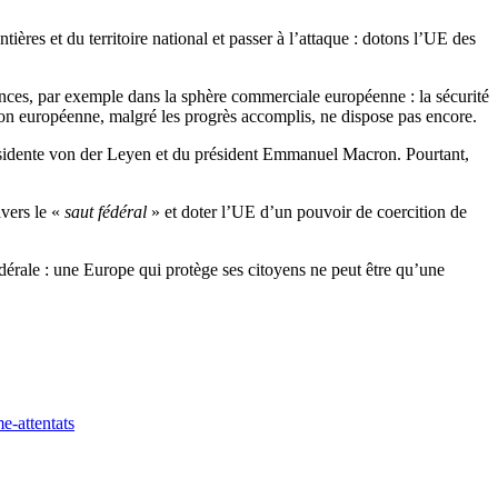
tières et du territoire national et passer à l’attaque : dotons l’UE des
es, par exemple dans la sphère commerciale européenne : la sécurité
nion européenne, malgré les progrès accomplis, ne dispose pas encore.
résidente von der Leyen et du président Emmanuel Macron. Pourtant,
avers le «
saut fédéral
» et doter l’UE d’un pouvoir de coercition de
dérale : une Europe qui protège ses citoyens ne peut être qu’une
me-attentats