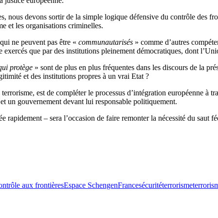
 la justice européenne.
es, nous devons sortir de la simple logique défensive du contrôle des fron
me et les organisations criminelles.
qui ne peuvent pas être «
communautarisés
» comme d’autres compétenc
tre exercés que par des institutions pleinement démocratiques, dont l’U
qui protège
» sont de plus en plus fréquentes dans les discours de la p
timité et des institutions propres à un vrai Etat ?
 terrorisme, est de compléter le processus d’intégration européenne à tr
e et un gouvernement devant lui responsable politiquement.
 rapidement – sera l’occasion de faire remonter la nécessité du saut fé
ontrôle aux frontières
Espace Schengen
France
sécurité
terrorisme
terroris