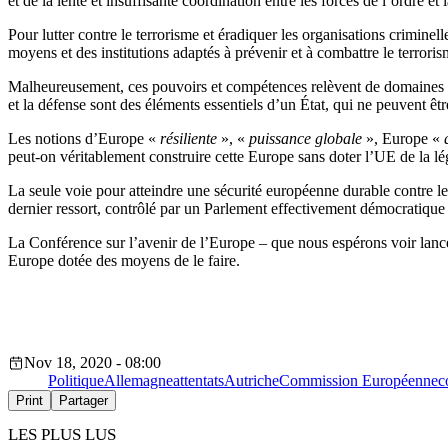
et de la lente et insuffisante coordination entre les forces de l’ordre et
Pour lutter contre le terrorisme et éradiquer les organisations criminell
moyens et des institutions adaptés à prévenir et à combattre le terroris
Malheureusement, ces pouvoirs et compétences relèvent de domaines 
et la défense sont des éléments essentiels d’un État, qui ne peuvent ê
Les notions d’Europe «
résiliente
», «
puissance globale
», Europe «
peut-on véritablement construire cette Europe sans doter l’UE de la légi
La seule voie pour atteindre une sécurité européenne durable contre le
dernier ressort, contrôlé par un Parlement effectivement démocratiqu
La Conférence sur l’avenir de l’Europe – que nous espérons voir lancée
Europe dotée des moyens de le faire.
Nov 18, 2020 - 08:00
Politique
Allemagne
attentats
Autriche
Commission Européenne
c
Print
Partager
LES PLUS LUS