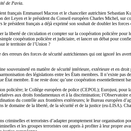
ité de Pavia.
sident français Emmanuel Macron et le chancelier autrichien Sebastian 
der Leyen et le président du Conseil européen Charles Michel, sur com
s le président français a déjà exprimé son souhait de doubler les forces 
er la liberté de circulation et compter sur la coopération policière pour l
simple coopération policière et judiciaire, et lancer un débat pour confi
sur le territoire de l’Union ?
 des erreurs des forces de sécurité autrichiennes qui ont ignoré les ave
e souveraineté en matière de sécurité intérieure, extérieure et en droit
’harmonisation des législations entre les États membres. Il n’existe pas d
que État membre. Il ne reste donc qu’une coopération essentiellement ba
ion policière; le Collège européen de police (CEPOL); Eurojust, pour la
atives aux droits fondamentaux et à la discrimination; l’Observatoir
ordination du contrôle aux frontières extérieures; le Bureau européen d
 le domaine de la liberté, de la sécurité et de la justice (eu-LISA). Cha
 criminelles et terroristes d’adapter promptement leur organisation pour
iminelles et les groupes terroristes ont appris à profiter à leur propre av