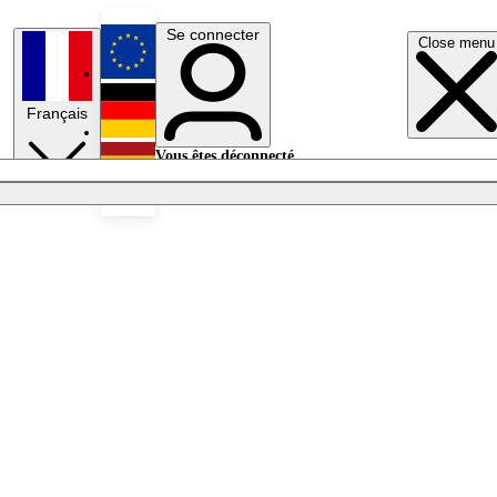
Se connecter
Close menu
English
Français
Deutsch
Vous êtes déconnecté.
Se connecter
Español
Lumières éteintes