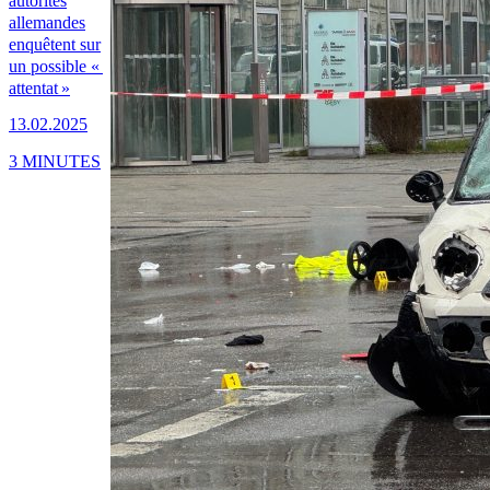
autorités
allemandes
enquêtent sur
un possible «
attentat »
13.02.2025
3 MINUTES