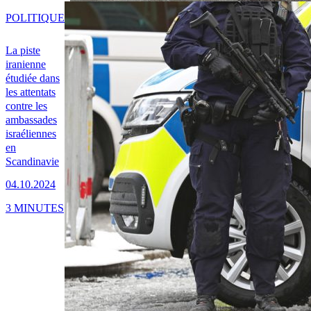
POLITIQUE
La piste
iranienne
étudiée dans
les attentats
contre les
ambassades
israéliennes
en
Scandinavie
04.10.2024
3 MINUTES