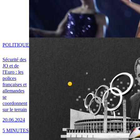
POLITIQUE
Sécurité des
JO et de
l'Euro : les
polices
françaises et
allemandes
se
coordonnent
sur le terrain
20.06.2024
5 MINUTES