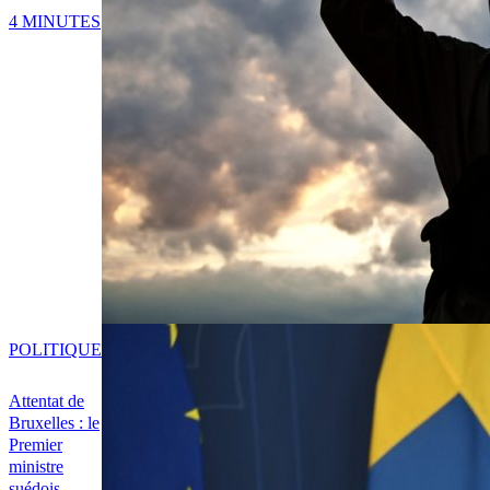
4 MINUTES
POLITIQUE
Attentat de
Bruxelles : le
Premier
ministre
suédois