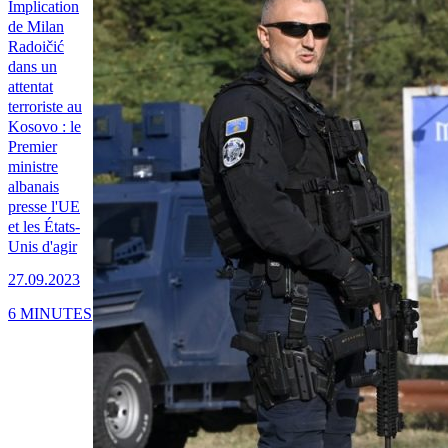
Implication
de Milan
Radoičić
dans un
attentat
terroriste au
Kosovo : le
Premier
ministre
albanais
presse l'UE
et les États-
Unis d'agir
27.09.2023
6 MINUTES