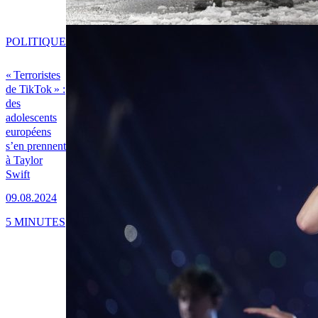
POLITIQUE
« Terroristes
de TikTok » :
des
adolescents
européens
s’en prennent
à Taylor
Swift
09.08.2024
5 MINUTES