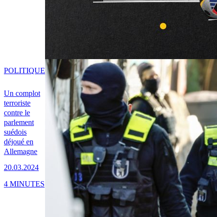
POLITIQUE
Un complot
terroriste
contre le
parlement
suédois
déjoué en
Allemagne
20.03.2024
4 MINUTES