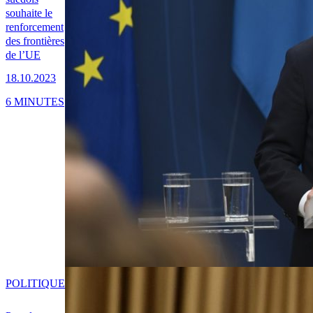
souhaite le
renforcement
des frontières
de l’UE
18.10.2023
6 MINUTES
POLITIQUE