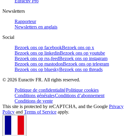
Euractiv Pro
Newsletters
Rapporteur
Newsletters en anglais
Social
Bezoek ons op facebook
Bezoek ons op x
Bezoek ons op linkedin
Bezoek ons op youtube
Bezoek ons op rss-feed
Bezoek ons op instagram
Bezoek ons op mastodon
Bezoek ons op telegram
Bezoek ons op bluesky
Bezoek ons op threads
©
2026
Euractiv FR. All rights reserved.
Politique de confidentialité
Politique cookies
Conditions générales
Conditions d’abonnement
Conditions de vente
This site is protected by reCAPTCHA, and the Google
Privacy
Policy
and
Terms of Service
apply.