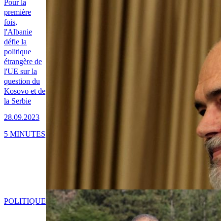
Pour la
première
fois,
l'Albanie
défie la
politique
étrangère de
l'UE sur la
question du
Kosovo et de
la Serbie
28.09.2023
5 MINUTES
POLITIQUE