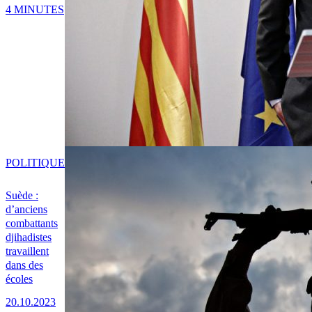
4 MINUTES
POLITIQUE
Suède :
d’anciens
combattants
djihadistes
travaillent
dans des
écoles
20.10.2023