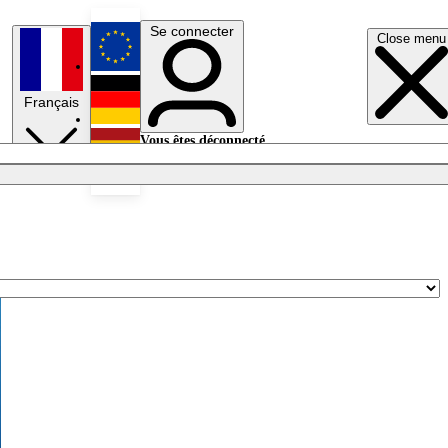
Se connecter
Close menu
English
Français
Deutsch
Vous êtes déconnecté.
Se connecter
Español
Lumières éteintes