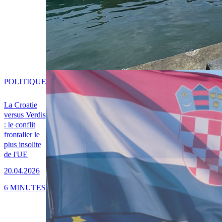
POLITIQUE
La Croatie
versus Verdis
: le conflit
frontalier le
plus insolite
de l'UE
20.04.2026
6 MINUTES