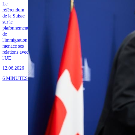
Le
référendum
de la Suisse
sur le
plafonnement
de
l'immigration
menace ses
relations avec
l'UE
12.06.2026
6 MINUTES