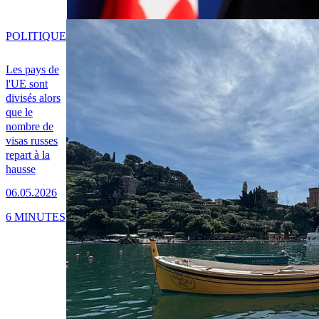
POLITIQUE
Les pays de
l'UE sont
divisés alors
que le
nombre de
visas russes
repart à la
hausse
06.05.2026
6 MINUTES