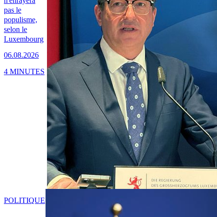
n'enrayera
pas le
populisme,
selon le
Luxembourg
06.08.2026
4 MINUTES
POLITIQUE