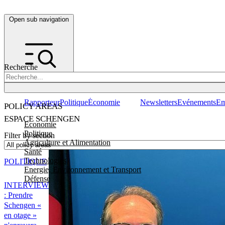
Open sub navigation
Recherche
Rapporteur
Politique
Économie
Newsletters
Evénements
Em
POLICY AREAS
ESPACE SCHENGEN
Economie
Politique
Filter by section
Agriculture et Alimentation
Santé
Technologies
POLITIQUE
Energie, Environnement et Transport
Défense
INTERVIEW
: Prendre
Schengen «
en otage »