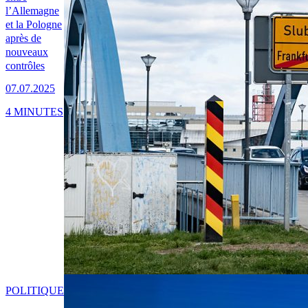
l’Allemagne
et la Pologne
après de
nouveaux
contrôles
07.07.2025
4 MINUTES
POLITIQUE