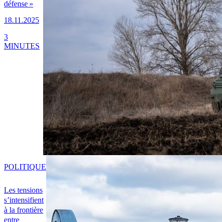
défense »
18.11.2025
3
MINUTES
POLITIQUE
Les tensions
s’intensifient
à la frontière
entre