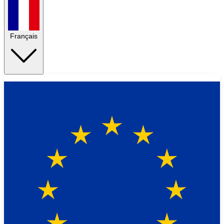
Français