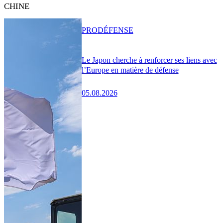
CHINE
PRO
DÉFENSE
Le Japon cherche à renforcer ses liens avec
l’Europe en matière de défense
05.08.2026