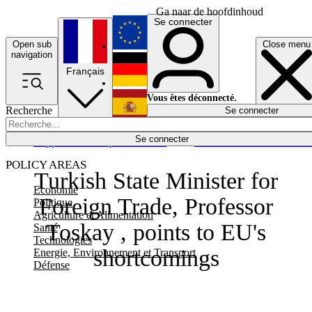
Ga naar de hoofdinhoud
Se connecter
Open sub
Close menu
English
navigation
Français
Deutsch
Vous êtes déconnecté.
Recherche
Se connecter
Español
Lumières éteintes
Se connecter
Rapporteur
Politique
Économie
Newsletters
Evénements
Em
POLICY AREAS
Turkish State Minister for
Economie
Foreign Trade, Professor
Politique
Agriculture et Alimentation
Toskay , points to EU's
Santé
Technologies
shortcomings
Energie, Environnement et Transport
Défense