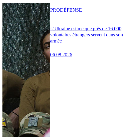
PRO
DÉFENSE
L’Ukraine estime que près de 16 000
volontaires étrangers servent dans son
armée
06.08.2026