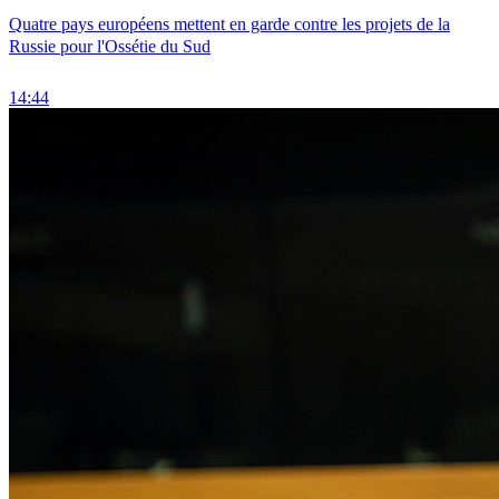
Quatre pays européens mettent en garde contre les projets de la
Russie pour l'Ossétie du Sud
14:44