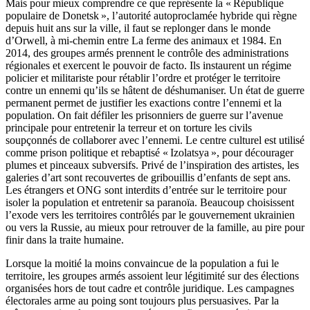
Mais pour mieux comprendre ce que représente la « République
populaire de Donetsk », l’autorité autoproclamée hybride qui règne
depuis huit ans sur la ville, il faut se replonger dans le monde
d’Orwell, à mi-chemin entre La ferme des animaux et 1984. En
2014, des groupes armés prennent le contrôle des administrations
régionales et exercent le pouvoir de facto. Ils instaurent un régime
policier et militariste pour rétablir l’ordre et protéger le territoire
contre un ennemi qu’ils se hâtent de déshumaniser. Un état de guerre
permanent permet de justifier les exactions contre l’ennemi et la
population. On fait défiler les prisonniers de guerre sur l’avenue
principale pour entretenir la terreur et on torture les civils
soupçonnés de collaborer avec l’ennemi. Le centre culturel est utilisé
comme prison politique et rebaptisé « Izolatsya », pour décourager
plumes et pinceaux subversifs. Privé de l’inspiration des artistes, les
galeries d’art sont recouvertes de gribouillis d’enfants de sept ans.
Les étrangers et ONG sont interdits d’entrée sur le territoire pour
isoler la population et entretenir sa paranoïa. Beaucoup choisissent
l’exode vers les territoires contrôlés par le gouvernement ukrainien
ou vers la Russie, au mieux pour retrouver de la famille, au pire pour
finir dans la traite humaine.
Lorsque la moitié la moins convaincue de la population a fui le
territoire, les groupes armés assoient leur légitimité sur des élections
organisées hors de tout cadre et contrôle juridique. Les campagnes
électorales arme au poing sont toujours plus persuasives. Par la