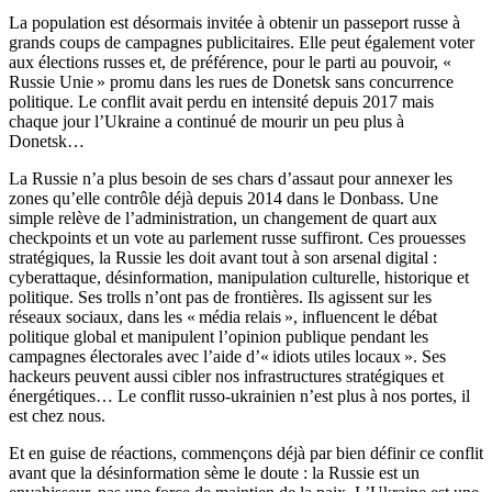
La population est désormais invitée à obtenir un passeport russe à
grands coups de campagnes publicitaires. Elle peut également voter
aux élections russes et, de préférence, pour le parti au pouvoir, «
Russie Unie » promu dans les rues de Donetsk sans concurrence
politique. Le conflit avait perdu en intensité depuis 2017 mais
chaque jour l’Ukraine a continué de mourir un peu plus à
Donetsk…
La Russie n’a plus besoin de ses chars d’assaut pour annexer les
zones qu’elle contrôle déjà depuis 2014 dans le Donbass. Une
simple relève de l’administration, un changement de quart aux
checkpoints et un vote au parlement russe suffiront. Ces prouesses
stratégiques, la Russie les doit avant tout à son arsenal digital :
cyberattaque, désinformation, manipulation culturelle, historique et
politique. Ses trolls n’ont pas de frontières. Ils agissent sur les
réseaux sociaux, dans les « média relais », influencent le débat
politique global et manipulent l’opinion publique pendant les
campagnes électorales avec l’aide d’« idiots utiles locaux ». Ses
hackeurs peuvent aussi cibler nos infrastructures stratégiques et
énergétiques… Le conflit russo-ukrainien n’est plus à nos portes, il
est chez nous.
Et en guise de réactions, commençons déjà par bien définir ce conflit
avant que la désinformation sème le doute : la Russie est un