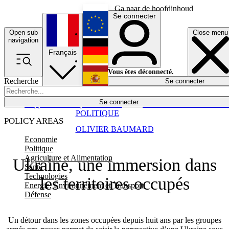
Ga naar de hoofdinhoud
Se connecter
Open sub
Close menu
English
navigation
Français
Deutsch
Vous êtes déconnecté.
Recherche
Se connecter
Español
Lumières éteintes
Se connecter
Rapporteur
Politique
Économie
Newsletters
Evénements
Em
POLITIQUE
POLICY AREAS
OLIVIER BAUMARD
Economie
Politique
Agriculture et Alimentation
Ukraine, une immersion dans
Santé
Technologies
les territoires occupés
Energie, Environnement et Transport
Défense
Un détour dans les zones occupées depuis huit ans par les groupes