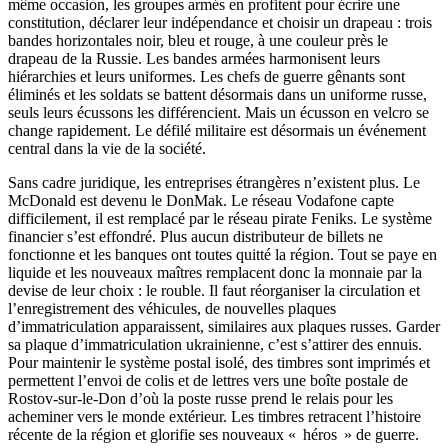
même occasion, les groupes armés en profitent pour écrire une
constitution, déclarer leur indépendance et choisir un drapeau : trois
bandes horizontales noir, bleu et rouge, à une couleur près le
drapeau de la Russie. Les bandes armées harmonisent leurs
hiérarchies et leurs uniformes. Les chefs de guerre gênants sont
éliminés et les soldats se battent désormais dans un uniforme russe,
seuls leurs écussons les différencient. Mais un écusson en velcro se
change rapidement. Le défilé militaire est désormais un événement
central dans la vie de la société.
Sans cadre juridique, les entreprises étrangères n’existent plus. Le
McDonald est devenu le DonMak. Le réseau Vodafone capte
difficilement, il est remplacé par le réseau pirate Feniks. Le système
financier s’est effondré. Plus aucun distributeur de billets ne
fonctionne et les banques ont toutes quitté la région. Tout se paye en
liquide et les nouveaux maîtres remplacent donc la monnaie par la
devise de leur choix : le rouble. Il faut réorganiser la circulation et
l’enregistrement des véhicules, de nouvelles plaques
d’immatriculation apparaissent, similaires aux plaques russes. Garder
sa plaque d’immatriculation ukrainienne, c’est s’attirer des ennuis.
Pour maintenir le système postal isolé, des timbres sont imprimés et
permettent l’envoi de colis et de lettres vers une boîte postale de
Rostov-sur-le-Don d’où la poste russe prend le relais pour les
acheminer vers le monde extérieur. Les timbres retracent l’histoire
récente de la région et glorifie ses nouveaux « héros » de guerre.