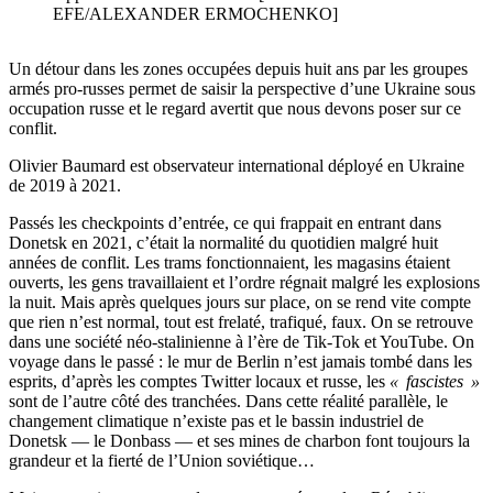
EFE/ALEXANDER ERMOCHENKO]
Un détour dans les zones occupées depuis huit ans par les groupes
armés pro-russes permet de saisir la perspective d’une Ukraine sous
occupation russe et le regard avertit que nous devons poser sur ce
conflit.
Olivier Baumard est observateur international déployé en Ukraine
de 2019 à 2021.
Passés les checkpoints d’entrée, ce qui frappait en entrant dans
Donetsk en 2021, c’était la normalité du quotidien malgré huit
années de conflit. Les trams fonctionnaient, les magasins étaient
ouverts, les gens travaillaient et l’ordre régnait malgré les explosions
la nuit. Mais après quelques jours sur place, on se rend vite compte
que rien n’est normal, tout est frelaté, trafiqué, faux. On se retrouve
dans une société néo-stalinienne à l’ère de Tik-Tok et YouTube. On
voyage dans le passé : le mur de Berlin n’est jamais tombé dans les
esprits, d’après les comptes Twitter locaux et russe, les
« fascistes »
sont de l’autre côté des tranchées. Dans cette réalité parallèle, le
changement climatique n’existe pas et le bassin industriel de
Donetsk — le Donbass — et ses mines de charbon font toujours la
grandeur et la fierté de l’Union soviétique…