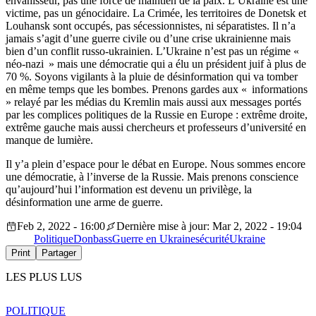
envahisseur, pas une force de maintien de la paix. L’Ukraine est une
victime, pas un génocidaire. La Crimée, les territoires de Donetsk et
Louhansk sont occupés, pas sécessionnistes, ni séparatistes. Il n’a
jamais s’agit d’une guerre civile ou d’une crise ukrainienne mais
bien d’un conflit russo-ukrainien. L’Ukraine n’est pas un régime «
néo-nazi » mais une démocratie qui a élu un président juif à plus de
70 %. Soyons vigilants à la pluie de désinformation qui va tomber
en même temps que les bombes. Prenons gardes aux « informations
» relayé par les médias du Kremlin mais aussi aux messages portés
par les complices politiques de la Russie en Europe : extrême droite,
extrême gauche mais aussi chercheurs et professeurs d’université en
manque de lumière.
Il y’a plein d’espace pour le débat en Europe. Nous sommes encore
une démocratie, à l’inverse de la Russie. Mais prenons conscience
qu’aujourd’hui l’information est devenu un privilège, la
désinformation une arme de guerre.
Feb 2, 2022 - 16:00
Dernière mise à jour: Mar 2, 2022 - 19:04
Politique
Donbass
Guerre en Ukraine
sécurité
Ukraine
Print
Partager
LES PLUS LUS
POLITIQUE