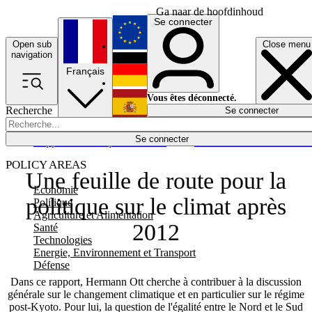
Ga naar de hoofdinhoud
Se connecter
Open sub
Close menu
English
navigation
Français
Deutsch
Vous êtes déconnecté.
Recherche
Se connecter
Español
Lumières éteintes
Se connecter
Rapporteur
Politique
Économie
Newsletters
Evénements
Em
POLICY AREAS
Une feuille de route pour la
Economie
politique sur le climat après
Politique
Agriculture et Alimentation
2012
Santé
Technologies
Energie, Environnement et Transport
Défense
Dans ce rapport, Hermann Ott cherche à contribuer à la discussion
générale sur le changement climatique et en particulier sur le régime
post-Kyoto. Pour lui, la question de l'égalité entre le Nord et le Sud