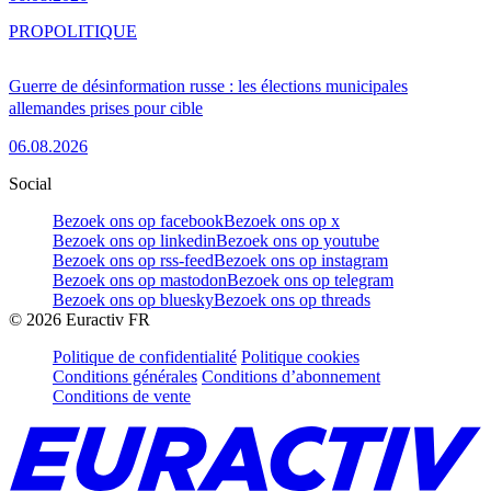
PRO
POLITIQUE
Guerre de désinformation russe : les élections municipales
allemandes prises pour cible
06.08.2026
Social
Bezoek ons op facebook
Bezoek ons op x
Bezoek ons op linkedin
Bezoek ons op youtube
Bezoek ons op rss-feed
Bezoek ons op instagram
Bezoek ons op mastodon
Bezoek ons op telegram
Bezoek ons op bluesky
Bezoek ons op threads
©
2026
Euractiv FR
Politique de confidentialité
Politique cookies
Conditions générales
Conditions d’abonnement
Conditions de vente