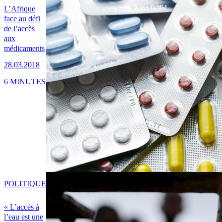
L’Afrique
face au défi
de l’accès
aux
médicaments
28.03.2018
6 MINUTES
POLITIQUE
« L’accès à
l’eau est une