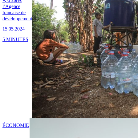
», d’après
l’Agence
française de
développement
15.05.2024
5 MINUTES
ÉCONOMIE