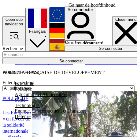
Ga naar de hoofdinhoud
Se connecter
Open sub
Close menu
English
navigation
Français
Deutsch
Vous êtes déconnecté.
Recherche
Se connecter
Español
Lumières éteintes
Se connecter
Rapporteur
Politique
Économie
Newsletters
Evénements
Em
POLICY AREAS
AGENCE FRANÇAISE DE DÉVELOPPEMENT
Filter by section
Economie
Politique
Agriculture et Alimentation
POLITIQUE
Santé
Technologies
Energie, Environnement et Transport
Les Européens
Défense
« en faveur de
la solidarité
internationale