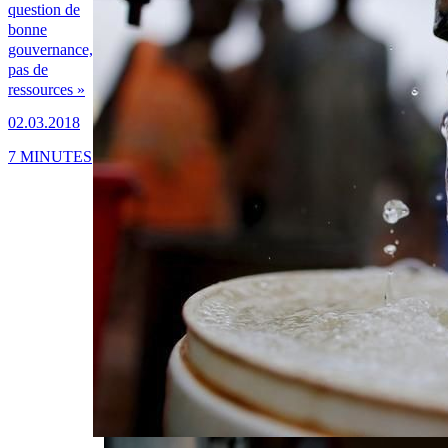
question de
bonne
gouvernance,
pas de
ressources »
02.03.2018
7 MINUTES