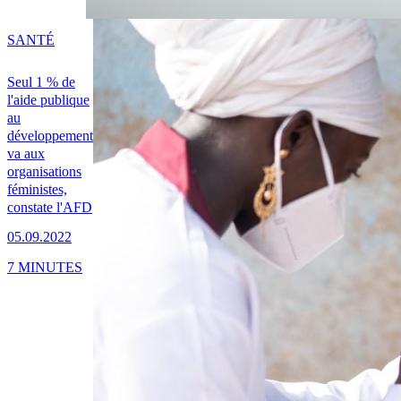
SANTÉ
Seul 1 % de
l'aide publique
au
développement
va aux
organisations
féministes,
constate l'AFD
05.09.2022
7 MINUTES