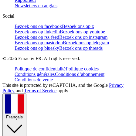
Rapporteur
Newsletters en anglais
Social
Bezoek ons op facebook
Bezoek ons op x
Bezoek ons op linkedin
Bezoek ons op youtube
Bezoek ons op rss-feed
Bezoek ons op instagram
Bezoek ons op mastodon
Bezoek ons op telegram
Bezoek ons op bluesky
Bezoek ons op threads
©
2026
Euractiv FR. All rights reserved.
Politique de confidentialité
Politique cookies
Conditions générales
Conditions d’abonnement
Conditions de vente
This site is protected by reCAPTCHA, and the Google
Privacy
Policy
and
Terms of Service
apply.
Français