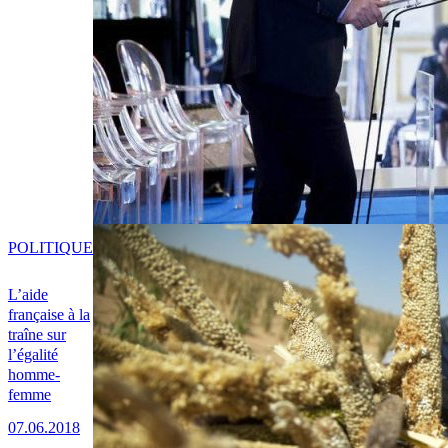
POLITIQUE
L’aide
française à la
traîne sur
l’égalité
homme-
femme
07.06.2018