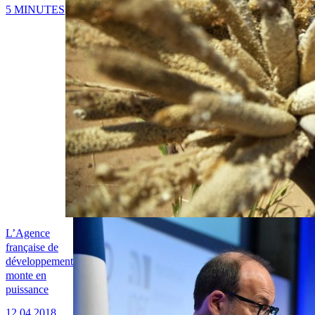
5 MINUTES
L’Agence
française de
développement
monte en
puissance
12.04.2018