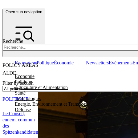
Open sub navigation
Recherche
Rapporteur
Politique
Économie
Newsletters
Evénements
Em
POLICY AREAS
ALDE
Economie
Politique
Filter by section
Agriculture et Alimentation
Santé
Technologies
POLITIQUE
Energie, Environnement et Transport
Défense
Le Conseil,
ennemi commun
des
Spitzenkandidaten