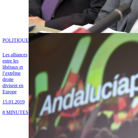
POLITIQUE
Les alliances
entre les
libéraux et
l’extrême
droite
divisent en
Europe
15.01.2019
8 MINUTES