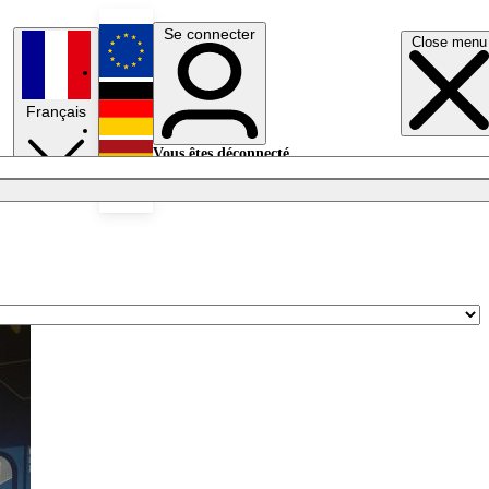
Se connecter
Close menu
English
Français
Deutsch
Vous êtes déconnecté.
Se connecter
Español
Lumières éteintes