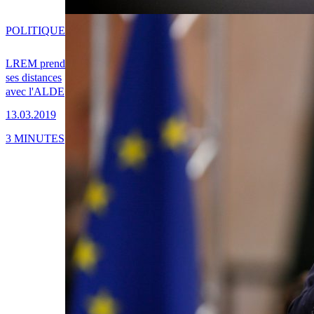
POLITIQUE
LREM prend
ses distances
avec l'ALDE
13.03.2019
3 MINUTES