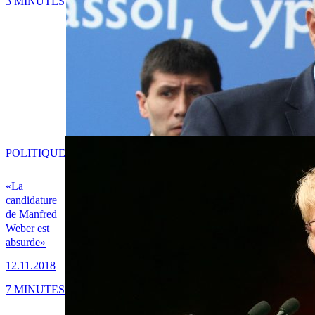
3 MINUTES
POLITIQUE
«La
candidature
de Manfred
Weber est
absurde»
12.11.2018
7 MINUTES