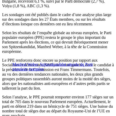
Bulgarie, recevront 6,1 %, suivi par le Parti démocrate (2,7 %),
Volya (1,8 %), ABC (1,3 %).
Les sondages ont été publiés dans le cadre d’une analyse plus large
sur des sondages dans les 27 États membres, ou sur les résultats
d’élections lorsque ces dernières ont eu lieu récemment.
Selon les résultats de l’enquête globale au niveau européen, le Parti
populaire européen (PPE) restera le groupe le plus important du
Parlement après les élections, ce qui devrait théoriquement mener
son Spitzenkandidat, Manfred Weber, à la tête de la Commission
européenne.
Le PPE renforcera donc encore sa position par rapport aux
Manfred Weber, Spitzenkandidat attendu du Parti
Socialistes et démocrates (S&D) de centre gauche, dont le candidat à
populaire européen
la présidence de la Commission est Frans Timmermans. Toutefois,
au vu des dernières tendances nationales, les deux plus grands
groupes politiques rassemblés auront moins de la moitié des sièges,
alors que les nationalistes anti-européens et d’autres petits partis se
tailleront la part du lion.
Selon l’analyse, le PPE pourrait remporter environ 177 sièges sur un
total de 705 dans le nouveau Parlement européen. Actuellement, le
parti en détient 219 dans un hémicycle de 751 sièges. Une baisse du
nombre total de sièges due au départ du Royaume-Uni de l’UE en
mars prochain.