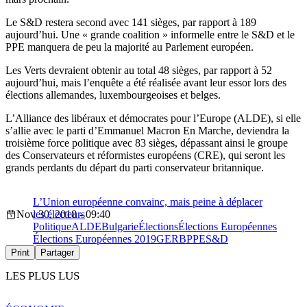
Le S&D restera second avec 141 sièges, par rapport à 189
aujourd’hui. Une « grande coalition » informelle entre le S&D et le
PPE manquera de peu la majorité au Parlement européen.
Les Verts devraient obtenir au total 48 sièges, par rapport à 52
aujourd’hui, mais l’enquête a été réalisée avant leur essor lors des
élections allemandes, luxembourgeoises et belges.
L’Alliance des libéraux et démocrates pour l’Europe (ALDE), si elle
s’allie avec le parti d’Emmanuel Macron En Marche, deviendra la
troisième force politique avec 83 sièges, dépassant ainsi le groupe
des Conservateurs et réformistes européens (CRE), qui seront les
grands perdants du départ du parti conservateur britannique.
L’Union européenne convainc, mais peine à déplacer
Nov 30, 2018 - 09:40
les électeurs
Politique
ALDE
Bulgarie
Élections
Élections Européennes
Élections Européennes 2019
GERB
PPE
S&D
Print
Partager
LES PLUS LUS