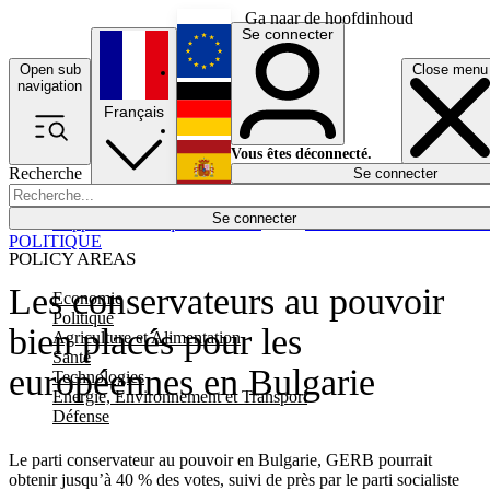
Ga naar de hoofdinhoud
Se connecter
Open sub
Close menu
English
navigation
Français
Deutsch
Vous êtes déconnecté.
Recherche
Se connecter
Español
Lumières éteintes
Se connecter
Rapporteur
Politique
Économie
Newsletters
Evénements
Em
POLITIQUE
POLICY AREAS
Les conservateurs au pouvoir
Economie
Politique
bien placés pour les
Agriculture et Alimentation
Santé
européennes en Bulgarie
Technologies
Energie, Environnement et Transport
Défense
Le parti conservateur au pouvoir en Bulgarie, GERB pourrait
obtenir jusqu’à 40 % des votes, suivi de près par le parti socialiste