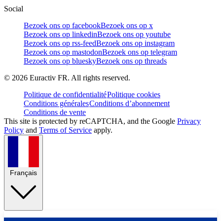
Social
Bezoek ons op facebook
Bezoek ons op x
Bezoek ons op linkedin
Bezoek ons op youtube
Bezoek ons op rss-feed
Bezoek ons op instagram
Bezoek ons op mastodon
Bezoek ons op telegram
Bezoek ons op bluesky
Bezoek ons op threads
©
2026
Euractiv FR. All rights reserved.
Politique de confidentialité
Politique cookies
Conditions générales
Conditions d’abonnement
Conditions de vente
This site is protected by reCAPTCHA, and the Google
Privacy
Policy
and
Terms of Service
apply.
Français