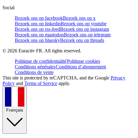
Social
Bezoek ons op facebook
Bezoek ons op x
Bezoek ons op linkedin
Bezoek ons op youtube
Bezoek ons op rss-feed
Bezoek ons op instagram
Bezoek ons op mastodon
Bezoek ons op telegram
Bezoek ons op bluesky
Bezoek ons op threads
©
2026
Euractiv FR. All rights reserved.
Politique de confidentialité
Politique cookies
Conditions générales
Conditions d’abonnement
Conditions de vente
This site is protected by reCAPTCHA, and the Google
Privacy
Policy
and
Terms of Service
apply.
Français