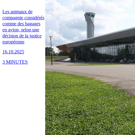
Les animaux de
compagnie considérés
comme des bagages
en avion, selon une
décision de la justice
européenne
16.10.2025
3 MINUTES