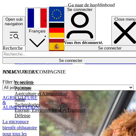
Ga naar de hoofdinhoud
Se connecter
Open sub
Close menu
English
navigation
Français
Deutsch
Vous êtes déconnecté.
Recherche
Se connecter
Español
Lumières éteintes
Se connecter
Rapporteur
Politique
Économie
Newsletters
Evénements
Em
POLICY AREAS
ANIMAUX DE COMPAGNIE
Filter by section
Economie
Politique
Agriculture et Alimentation
AGRICULTURE
Santé
&
Technologies
ALIMENTATION
Energie, Environnement et Transport
Défense
La micropuce
bientôt obligatoire
pour tous les