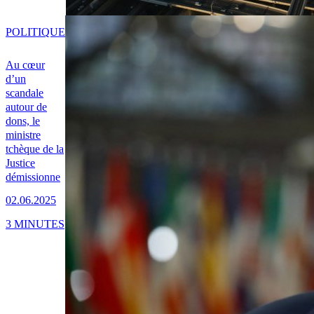
POLITIQUE
Au cœur
d’un
scandale
autour de
dons, le
ministre
tchèque de la
Justice
démissionne
02.06.2025
3 MINUTES