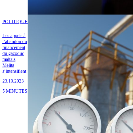
POLITIQUE
Les appels à
l’abandon du
financement
du gazoduc
maltais
Melita
s’intensifient
23.10.2023
5 MINUTES