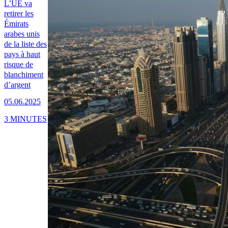
L’UE va
retirer les
Émirats
arabes unis
de la liste des
pays à haut
risque de
blanchiment
d’argent
05.06.2025
3 MINUTES