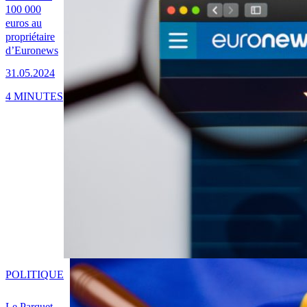
100 000
euros au
propriétaire
d’Euronews
31.05.2024
4 MINUTES
POLITIQUE
Le Parquet