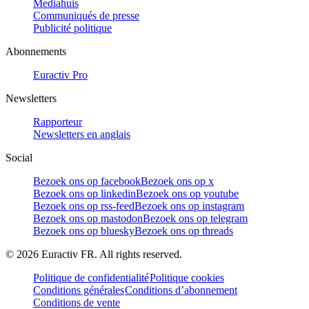
Mediahuis
Communiqués de presse
Publicité politique
Abonnements
Euractiv Pro
Newsletters
Rapporteur
Newsletters en anglais
Social
Bezoek ons op facebook
Bezoek ons op x
Bezoek ons op linkedin
Bezoek ons op youtube
Bezoek ons op rss-feed
Bezoek ons op instagram
Bezoek ons op mastodon
Bezoek ons op telegram
Bezoek ons op bluesky
Bezoek ons op threads
©
2026
Euractiv FR. All rights reserved.
Politique de confidentialité
Politique cookies
Conditions générales
Conditions d’abonnement
Conditions de vente