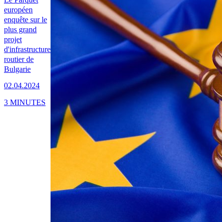
européen
enquête sur le
plus grand
projet
d'infrastructure
routier de
Bulgarie
02.04.2024
3 MINUTES