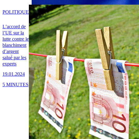
POLITIQUE
L’accord de
l’UE sur la
lutte contre le
blanchiment
d’argent
salué par les
experts
19.01.2024
5 MINUTES