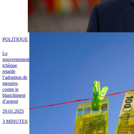
POLITIQUE
Le
gouvernement
tchèque
retarde
l’adoption de
mesures
contre le
blanchiment
d’argent
29.01.2025
3 MINUTES