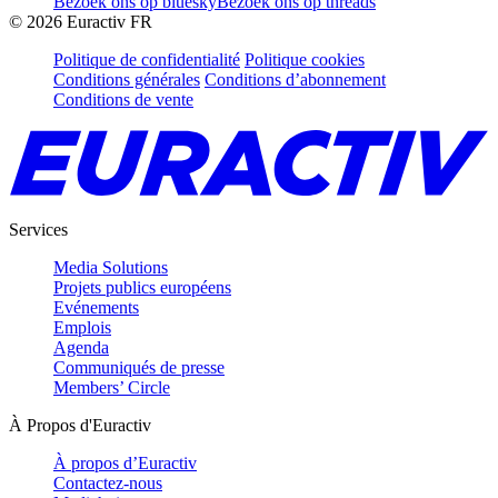
Bezoek ons op bluesky
Bezoek ons op threads
©
2026
Euractiv FR
Politique de confidentialité
Politique cookies
Conditions générales
Conditions d’abonnement
Conditions de vente
Services
Media Solutions
Projets publics européens
Evénements
Emplois
Agenda
Communiqués de presse
Members’ Circle
À Propos d'Euractiv
À propos d’Euractiv
Contactez-nous