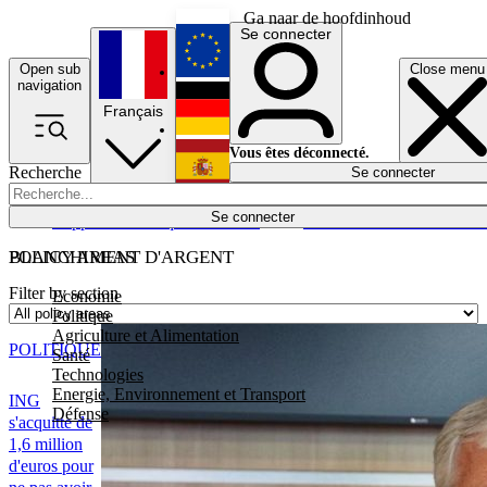
Ga naar de hoofdinhoud
Se connecter
Open sub
Close menu
English
navigation
Français
Deutsch
Vous êtes déconnecté.
Recherche
Se connecter
Español
Lumières éteintes
Se connecter
Rapporteur
Politique
Économie
Newsletters
Evénements
Em
POLICY AREAS
BLANCHIMENT D'ARGENT
Filter by section
Economie
Politique
Agriculture et Alimentation
POLITIQUE
Santé
Technologies
Energie, Environnement et Transport
ING
Défense
s'acquitte de
1,6 million
d'euros pour