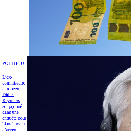
POLITIQUE
L’ex-
commissaire
européen
Didier
Reynders
soupçonné
dans une
enquête pour
blanchiment
d’argent