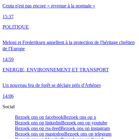
Ceuta n'est pas encore « revenue à la normale »
15:37
POLITIQUE
Meloni et Frederiksen appellent à la protection de l'héritage chrétien
de l'Europe
14:59
ENERGIE, ENVIRONNEMENT ET TRANSPORT
Un nouveau feu de forêt se déclare près d'Athènes
14:06
Social
Bezoek ons op facebook
Bezoek ons op x
Bezoek ons op linkedin
Bezoek ons op youtube
Bezoek ons op rss-feed
Bezoek ons op instagram
Bezoek ons op mastodon
Bezoek ons op telegram