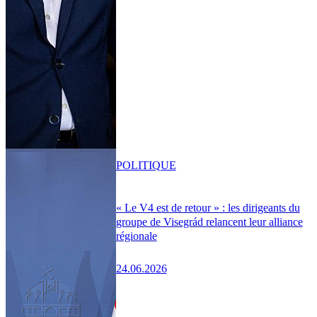
POLITIQUE
« Le V4 est de retour » : les dirigeants du
groupe de Visegrád relancent leur alliance
régionale
24.06.2026