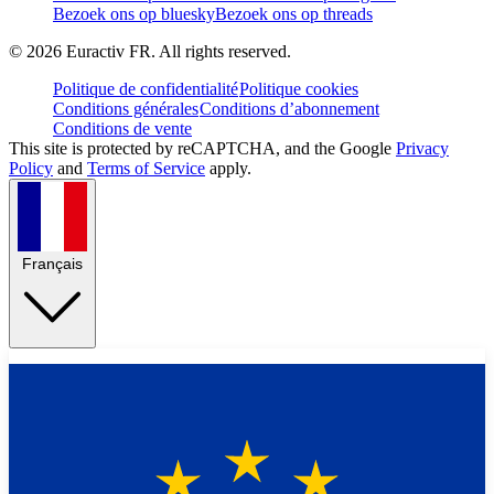
Bezoek ons op bluesky
Bezoek ons op threads
©
2026
Euractiv FR. All rights reserved.
Politique de confidentialité
Politique cookies
Conditions générales
Conditions d’abonnement
Conditions de vente
This site is protected by reCAPTCHA, and the Google
Privacy
Policy
and
Terms of Service
apply.
Français