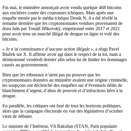
Fin mai, le ministère annonçait avoir vendu quelque 468 bitcoins
aux enchères contre des couronnes tchèques. Mais après une
enquête menée par le média tchèque Denik N, il a été révélé la
semaine dernière que les cryptomonnaies vendues provenaient de
dons faits par Tomáš Jiřikovský, emprisonné entre 2017 et 2021
pour avoir tenu un marché illégal de drogue en ligne et volé des
bitcoins.
« Je n’ai connaissance d’aucune action illégale »
, a réagi Pavel
Blažek sur X. Il affirme avoir agi dans le respect de la loi, mais a
démissionné vendredi dernier afin selon lui de limiter les dommages
causés au gouvernement.
Bien que les tribunaux n’aient pas pu prouver que les
cryptomonnaies données au ministère avaient une origine criminelle,
les soupçons ont déclenché des enquêtes sur d’éventuels délits de
blanchiment d’argent, d’abus de pouvoir et d’infractions liées à la
drogue.
En parallèle, les critiques ont fusé de tous les horizons politiques,
alors que la campagne électorale en vue des législatives d’octobre
vient de débuter.
Le ministre de l’Intérieur, Vít Rakušan (STAN, Parti populaire