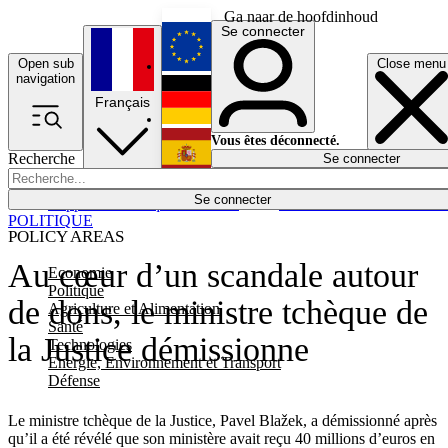
Ga naar de hoofdinhoud
Se connecter
Open sub
Close menu
English
navigation
Français
Deutsch
Vous êtes déconnecté.
Recherche
Se connecter
Español
Lumières éteintes
Se connecter
Rapporteur
Politique
Économie
Newsletters
Evénements
Em
POLITIQUE
POLICY AREAS
Au cœur d’un scandale autour
Economie
Politique
de dons, le ministre tchèque de
Agriculture et Alimentation
Santé
la Justice démissionne
Technologies
Energie, Environnement et Transport
Défense
Le ministre tchèque de la Justice, Pavel Blažek, a démissionné après
qu’il a été révélé que son ministère avait reçu 40 millions d’euros en