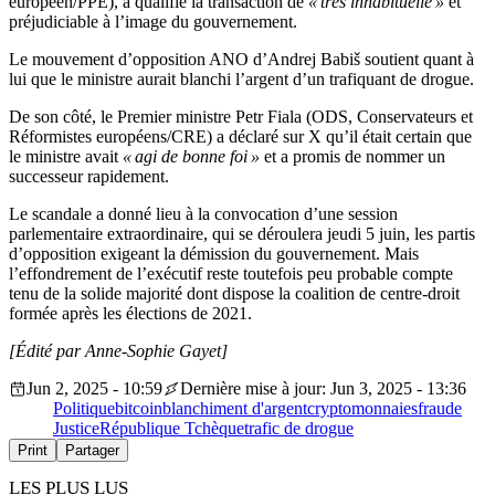
européen/PPE), a qualifié la transaction de
« très inhabituelle »
et
préjudiciable à l’image du gouvernement.
Le mouvement d’opposition ANO d’Andrej Babiš soutient quant à
lui que le ministre aurait blanchi l’argent d’un trafiquant de drogue.
De son côté, le Premier ministre Petr Fiala (ODS, Conservateurs et
Réformistes européens/CRE) a déclaré sur X qu’il était certain que
le ministre avait
« agi de bonne foi »
et a promis de nommer un
successeur rapidement.
Le scandale a donné lieu à la convocation d’une session
parlementaire extraordinaire, qui se déroulera jeudi 5 juin, les partis
d’opposition exigeant la démission du gouvernement. Mais
l’effondrement de l’exécutif reste toutefois peu probable compte
tenu de la solide majorité dont dispose la coalition de centre-droit
formée après les élections de 2021.
[Édité par Anne-Sophie Gayet]
Jun 2, 2025 - 10:59
Dernière mise à jour: Jun 3, 2025 - 13:36
Politique
bitcoin
blanchiment d'argent
cryptomonnaies
fraude
Justice
République Tchèque
trafic de drogue
Print
Partager
LES PLUS LUS