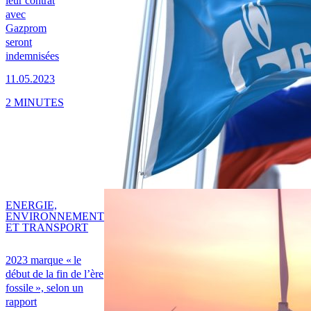
leur contrat
avec
Gazprom
seront
indemnisées
11.05.2023
2 MINUTES
ENERGIE,
ENVIRONNEMENT
ET TRANSPORT
2023 marque « le
début de la fin de l’ère
fossile », selon un
rapport