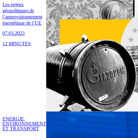
Les enjeux
géopolitiques de
l’approvisionnement
énergétique de l’UE
07.03.2023
12 MINUTES
ENERGIE,
ENVIRONNEMENT
ET TRANSPORT