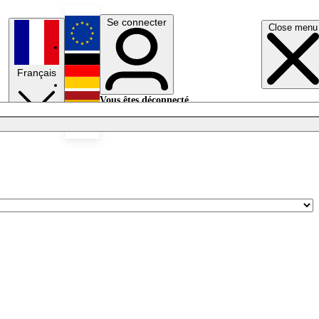
Se connecter
Close menu
English
Français
Deutsch
Vous êtes déconnecté.
Se connecter
Español
Lumières éteintes