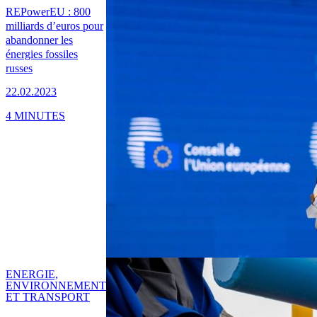
REPowerEU : 800
milliards d’euros pour
abandonner les
énergies fossiles
russes
22.02.2023
4 MINUTES
ENERGIE,
ENVIRONNEMENT
ET TRANSPORT