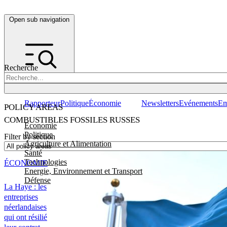
Open sub navigation
Recherche
Rapporteur
Politique
Économie
Newsletters
Evénements
Em
POLICY AREAS
COMBUSTIBLES FOSSILES RUSSES
Economie
Politique
Filter by section
Agriculture et Alimentation
Santé
Technologies
ÉCONOMIE
Energie, Environnement et Transport
Défense
La Haye : les
entreprises
néerlandaises
qui ont résilié