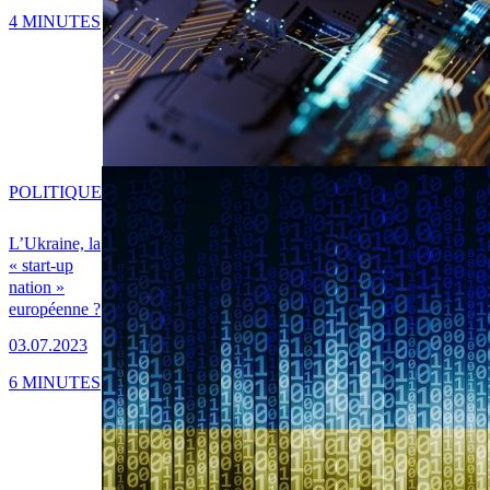
4 MINUTES
POLITIQUE
L’Ukraine, la
« start-up
nation »
européenne ?
03.07.2023
6 MINUTES