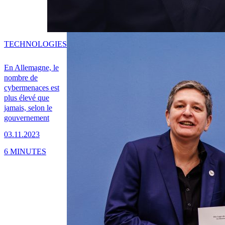
TECHNOLOGIES
En Allemagne, le
nombre de
cybermenaces est
plus élevé que
jamais, selon le
gouvernement
03.11.2023
6 MINUTES