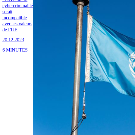
cybercriminalité
serait
incompatible
avec les valeurs
de l’UE
20.12.2023
6 MINUTES