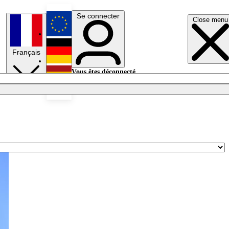
Se connecter
Close menu
English
Français
Deutsch
Vous êtes déconnecté.
Se connecter
Español
Lumières éteintes