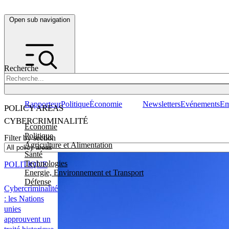
Open sub navigation
Recherche
Rapporteur
Politique
Économie
Newsletters
Evénements
Em
POLICY AREAS
CYBERCRIMINALITÉ
Economie
Politique
Filter by section
Agriculture et Alimentation
Santé
Technologies
POLITIQUE
Energie, Environnement et Transport
Défense
Cybercriminalité
: les Nations
unies
approuvent un