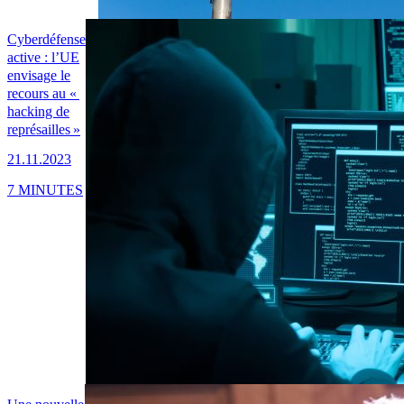
Cyberdéfense
active : l’UE
envisage le
recours au «
hacking de
représailles »
21.11.2023
7 MINUTES