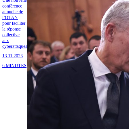
Une nouvelle
conférence
annuelle de
l’OTAN
pour faciliter
la réponse
collective
aux
cyberattaques
13.11.2023
6 MINUTES