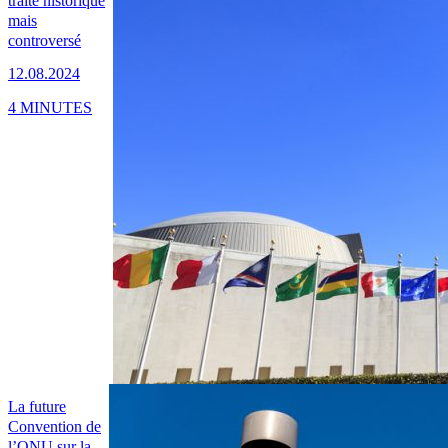
traité historique
mais
controversé
12.08.2024
4 MINUTES
La future
Convention de
l’ONU sur la