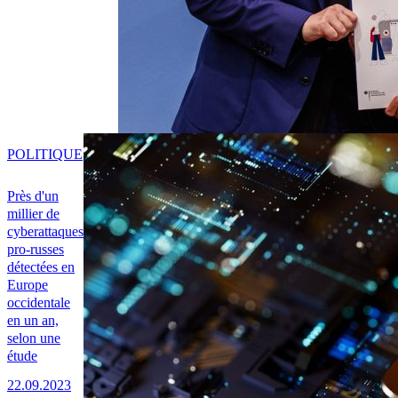
POLITIQUE
Près d'un
millier de
cyberattaques
pro-russes
détectées en
Europe
occidentale
en un an,
selon une
étude
22.09.2023