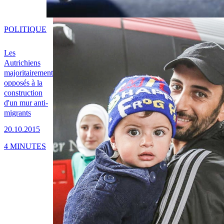
POLITIQUE
Les
Autrichiens
majoritairement
opposés à la
construction
d'un mur anti-
migrants
20.10.2015
4 MINUTES