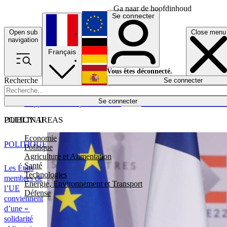
Ga naar de hoofdinhoud
Se connecter
Open sub
Close menu
English
navigation
Français
Deutsch
Vous êtes déconnecté.
Recherche
Se connecter
Español
Lumières éteintes
Se connecter
Rapporteur
Politique
Économie
Newsletters
Evénements
Em
POLICY AREAS
DUBLIN II
Economie
POLITIQUE
Politique
Agriculture et Alimentation
Santé
Les États
Technologies
membres de
Energie, Environnement et Transport
l’UE
Défense
conviennent
d’une «
solidarité