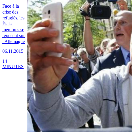
Face à la
crise des
réfugiés, les
États
membres se
reposent sur
l'Allemagne
06.11.2015
14
MINUTES