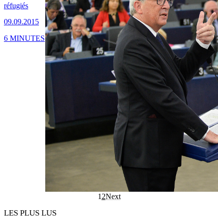
réfugiés
09.09.2015
6 MINUTES
1
2
Next
LES PLUS LUS