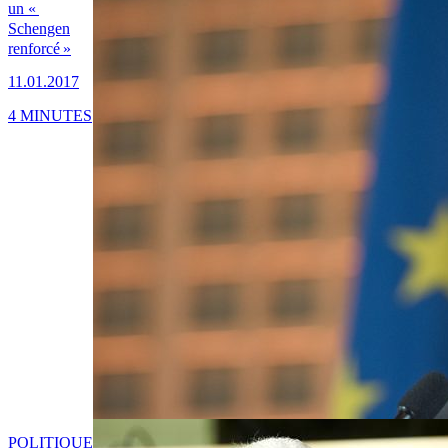
un «
Schengen
renforcé »
11.01.2017
4 MINUTES
POLITIQUE