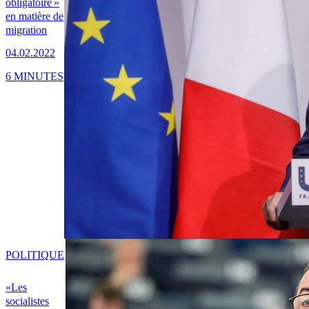
obligatoire »
en matière de
migration
04.02.2022
6 MINUTES
POLITIQUE
«Les
socialistes