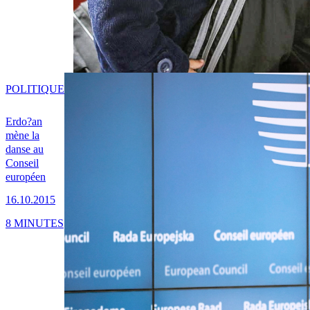
POLITIQUE
Erdo?an
mène la
danse au
Conseil
européen
16.10.2015
8 MINUTES