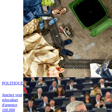
POLITIQUE
Juncker veut
relocaliser
d'urgence
160.000