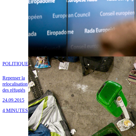
POLITIQUE
Repenser la
relocalisation
des réfugiés
24.09.2015
4 MINUTES