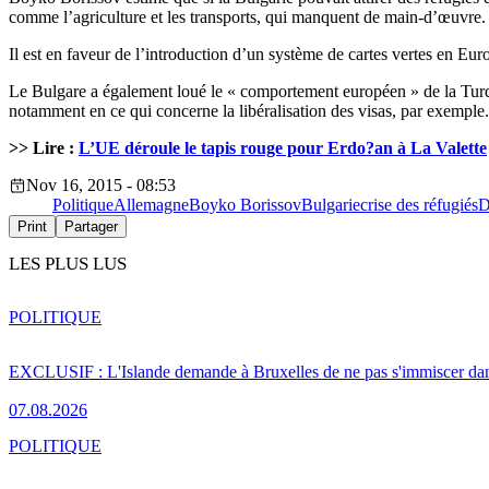
comme l’agriculture et les transports, qui manquent de main-d’œuvre.
Il est en faveur de l’introduction d’un système de cartes vertes en E
Le Bulgare a également loué le « comportement européen » de la Turqui
notamment en ce qui concerne la libéralisation des visas, par exemple.
>> Lire :
L’UE déroule le tapis rouge pour Erdo?an à La Valette
Nov 16, 2015 - 08:53
Politique
Allemagne
Boyko Borissov
Bulgarie
crise des réfugiés
D
Print
Partager
LES PLUS LUS
POLITIQUE
EXCLUSIF : L'Islande demande à Bruxelles de ne pas s'immiscer dan
07.08.2026
POLITIQUE