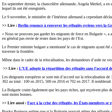
En septembre dernier, la chancelière allemande, Angela Merkel, a en ef
lequel ils ont été enregistrés.
Le 9 novembre, le ministère de l’Intérieur allemand a cependant déclar
>> Lire :
Berlin renonce à renvoyer les réfugiés syriens vers la Grè
« Nous ne pouvons pas garder les migrants de force en Bulgarie », a a
en général pas envie de rester dans les pays de l’Est.
Le Premier ministre bulgare a mentionné le cas de migrants ayant été arr
traverser la frontière.
Même dans le cadre de la relocalisation, les demandeurs d’asile ne veule
>> Lire :
L’UE adopte la répartition des réfugiés sans l’accord de
Les dirigeants européens se sont mis d’accord sur la relocalisation de 
302 au total : 100 en 2015, 500 en 2016 et 702 en 2017. Il semblerait 
La Bulgarie craint également que les pays riches, qui reçoivent plus de
sont moins bonnes.
>> Lire aussi :
Face à la crise des réfugiés, les États-membres se
Boyko Borissov estime que si la Bulgarie pouvait attirer des réfugiés q