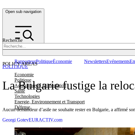
Open sub navigation
Recherche
Rapporteur
Politique
Économie
Newsletters
Evénements
Em
POLICY AREAS
POLITIQUE
Economie
Politique
La Bulgarie fustige la reloc
Agriculture et Alimentation
Santé
Technologies
Energie, Environnement et Transport
Défense
Aucun demandeur d’asile ne souhaite rester en Bulgarie, a affirmé son
Georgi Gotev
EURACTIV.com