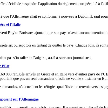
fet décidé de suspendre l’application du règlement européen lié à l’asi
é que l’Allemagne allait se conformer à nouveau à Dublin II, sauf pour 
ce et l’Italie
verti Boyko Borissov, ajoutant que son pays n’avait aucune intention de
êté six ou sept fois en tentant de quitter le pays. Chaque fois, ils sont 
nt pas s’installer en Bulgarie, a-t-il assuré aux journalistes.
 l’Est
160 000 réfugiés arrivés en Grèce et en Italie vers d’autres pays de l’UE
pourtant que pas un seul demandeur d’asile ne veuille s’installer en Bul
 demandes, n’accueillent les réfugiés qualifiés et ne renvoie vers les p
 reposent sur l’Allemagne
ualifiés, il y aurait des emplois pour eux. Il a assuré avoir discuté de 