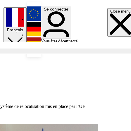
Se connecter
Close menu
English
Français
Deutsch
Vous êtes déconnecté.
Se connecter
Español
Lumières éteintes
système de relocalisation mis en place par l’UE.