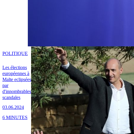
POLITIQUE
Les élections
européennes à
Malte eclipsées
par
d'innombrables
scandales
03.06.2024
6 MINUTES