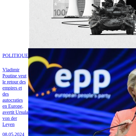
POLITIQUE
Vladimir
Poutine veut
le retour des
empires et
des
autocraties
en Europe,
avertit Ursula
von der
Leyen
08.05.2024