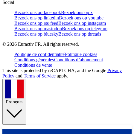
Social
Bezoek ons op facebook
Bezoek ons op x
Bezoek ons op linkedin
Bezoek ons op youtube
Bezoek ons op rss-feed
Bezoek ons op instagram
Bezoek ons op mastodon
Bezoek ons op telegram
Bezoek ons op bluesky
Bezoek ons op threads
©
2026
Euractiv FR. All rights reserved.
Politique de confidentialité
Politique cookies
Conditions générales
Conditions d’abonnement
Conditions de vente
This site is protected by reCAPTCHA, and the Google
Privacy
Policy
and
Terms of Service
apply.
Français