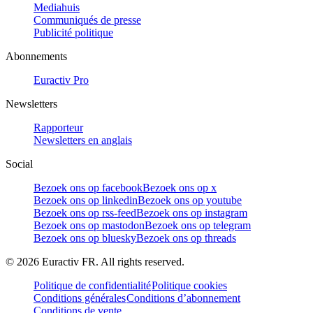
Mediahuis
Communiqués de presse
Publicité politique
Abonnements
Euractiv Pro
Newsletters
Rapporteur
Newsletters en anglais
Social
Bezoek ons op facebook
Bezoek ons op x
Bezoek ons op linkedin
Bezoek ons op youtube
Bezoek ons op rss-feed
Bezoek ons op instagram
Bezoek ons op mastodon
Bezoek ons op telegram
Bezoek ons op bluesky
Bezoek ons op threads
©
2026
Euractiv FR. All rights reserved.
Politique de confidentialité
Politique cookies
Conditions générales
Conditions d’abonnement
Conditions de vente