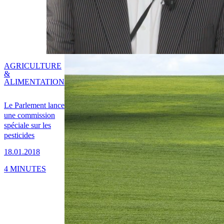
AGRICULTURE
&
ALIMENTATION
Le Parlement lance
une commission
spéciale sur les
pesticides
18.01.2018
4 MINUTES