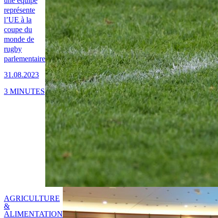
une équipe
représente
l’UE à la
coupe du
monde de
rugby
parlementaire
31.08.2023
3 MINUTES
AGRICULTURE
&
ALIMENTATION