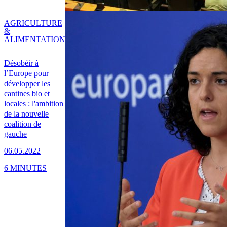
AGRICULTURE
&
ALIMENTATION
Désobéir à
l’Europe pour
développer les
cantines bio et
locales : l'ambition
de la nouvelle
coalition de
gauche
06.05.2022
6 MINUTES