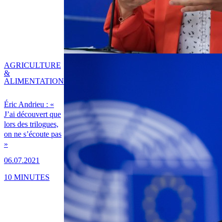
AGRICULTURE
&
ALIMENTATION
Éric Andrieu : «
J’ai découvert que
lors des trilogues,
on ne s’écoute pas
»
06.07.2021
10 MINUTES