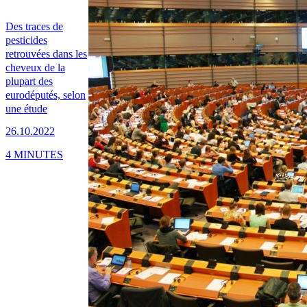
Des traces de
pesticides
retrouvées dans les
cheveux de la
plupart des
eurodéputés, selon
une étude
26.10.2022
4 MINUTES