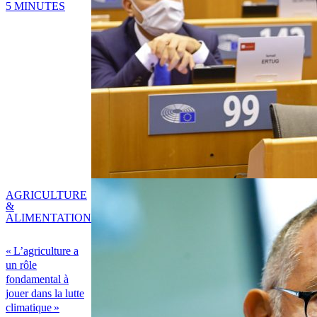
5 MINUTES
AGRICULTURE
&
ALIMENTATION
« L’agriculture a
un rôle
fondamental à
jouer dans la lutte
climatique »