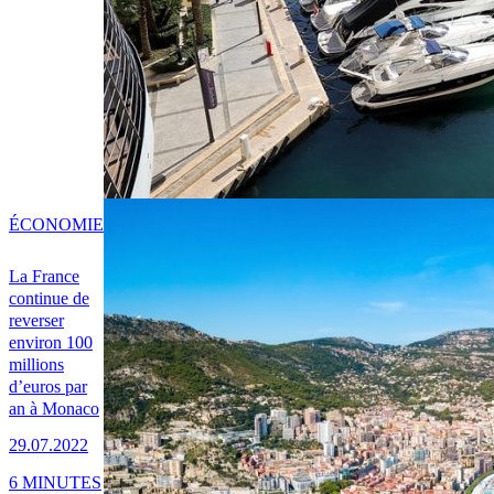
ÉCONOMIE
La France
continue de
reverser
environ 100
millions
d’euros par
an à Monaco
29.07.2022
6 MINUTES