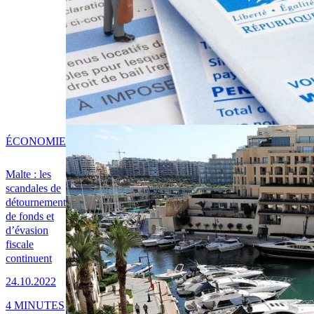
ÉCONOMIE
Malte : les
scandales de
détournement
de fonds et
d’évasion
fiscale
continuent
24.10.2022
4 MINUTES