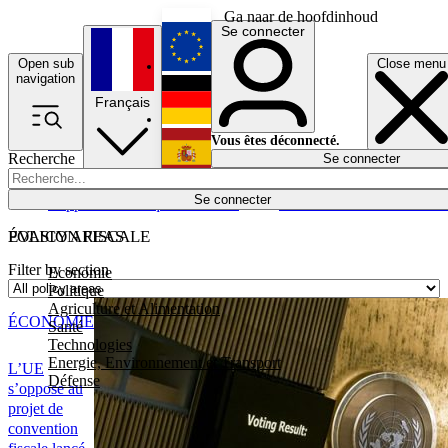
Ga naar de hoofdinhoud
Se connecter
Open sub
Close menu
English
navigation
Français
Deutsch
Vous êtes déconnecté.
Recherche
Se connecter
Español
Lumières éteintes
Se connecter
Rapporteur
Politique
Économie
Newsletters
Evénements
Em
POLICY AREAS
ÉVASION FISCALE
Filter by section
Economie
Politique
Agriculture et Alimentation
ÉCONOMIE
Santé
Technologies
Energie, Environnement et Transport
L’UE
Défense
s’oppose au
projet de
convention