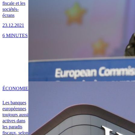
fiscale et les
sociétés-
écrans
23.12.2021
6 MINUTES
ÉCONOMIE
Les banques
européennes
toujours aussi
actives dans
les paradis
fiscaux, selon