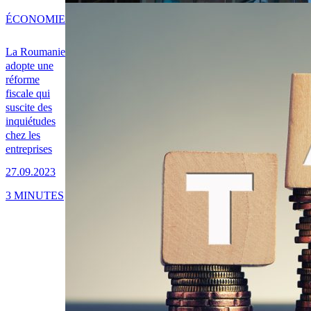
ÉCONOMIE
La Roumanie
adopte une
réforme
fiscale qui
suscite des
inquiétudes
chez les
entreprises
27.09.2023
3 MINUTES