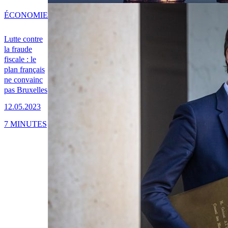
ÉCONOMIE
Lutte contre
la fraude
fiscale : le
plan français
ne convainc
pas Bruxelles
12.05.2023
7 MINUTES