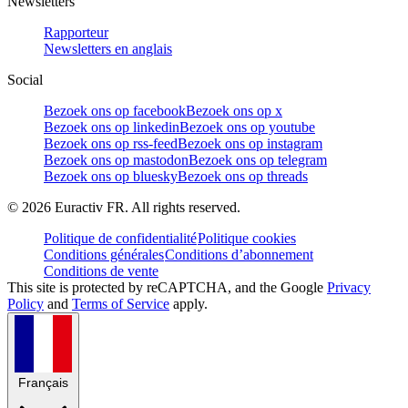
Newsletters
Rapporteur
Newsletters en anglais
Social
Bezoek ons op facebook
Bezoek ons op x
Bezoek ons op linkedin
Bezoek ons op youtube
Bezoek ons op rss-feed
Bezoek ons op instagram
Bezoek ons op mastodon
Bezoek ons op telegram
Bezoek ons op bluesky
Bezoek ons op threads
©
2026
Euractiv FR. All rights reserved.
Politique de confidentialité
Politique cookies
Conditions générales
Conditions d’abonnement
Conditions de vente
This site is protected by reCAPTCHA, and the Google
Privacy
Policy
and
Terms of Service
apply.
Français