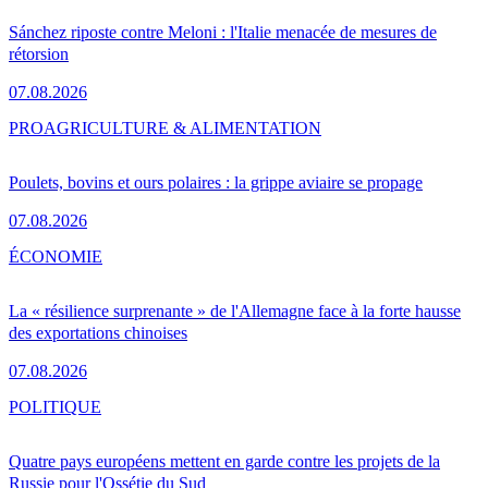
Sánchez riposte contre Meloni : l'Italie menacée de mesures de
rétorsion
07.08.2026
PRO
AGRICULTURE & ALIMENTATION
Poulets, bovins et ours polaires : la grippe aviaire se propage
07.08.2026
ÉCONOMIE
La « résilience surprenante » de l'Allemagne face à la forte hausse
des exportations chinoises
07.08.2026
POLITIQUE
Quatre pays européens mettent en garde contre les projets de la
Russie pour l'Ossétie du Sud