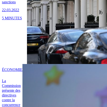
sanctions
22.03.2022
5 MINUTES
ÉCONOMIE
La
Commission
présente des
directives
contre la
concurrence