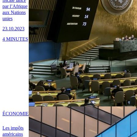
fiscale lancé
par l’Afrique
aux Nations
unies
23.10.2023
4 MINUTES
ÉCONOMIE
Les impôts
américains