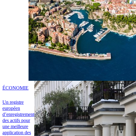
ÉCONOMIE
Un registre
européen
d’enregistrement
des actifs pour
une meilleure
application des