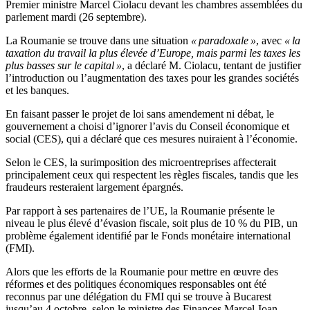
Premier ministre Marcel Ciolacu devant les chambres assemblées du
parlement mardi (26 septembre).
La Roumanie se trouve dans une situation
« paradoxale »
, avec
« la
taxation du travail la plus élevée d’Europe, mais parmi les taxes les
plus basses sur le capital »
, a déclaré M. Ciolacu, tentant de justifier
l’introduction ou l’augmentation des taxes pour les grandes sociétés
et les banques.
En faisant passer le projet de loi sans amendement ni débat, le
gouvernement a choisi d’ignorer l’avis du Conseil économique et
social (CES), qui a déclaré que ces mesures nuiraient à l’économie.
Selon le CES, la surimposition des microentreprises affecterait
principalement ceux qui respectent les règles fiscales, tandis que les
fraudeurs resteraient largement épargnés.
Par rapport à ses partenaires de l’UE, la Roumanie présente le
niveau le plus élevé d’évasion fiscale, soit plus de 10 % du PIB, un
problème également identifié par le Fonds monétaire international
(FMI).
Alors que les efforts de la Roumanie pour mettre en œuvre des
réformes et des politiques économiques responsables ont été
reconnus par une délégation du FMI qui se trouve à Bucarest
jusqu’au 4 octobre, selon le ministre des Finances Marcel-Ioan