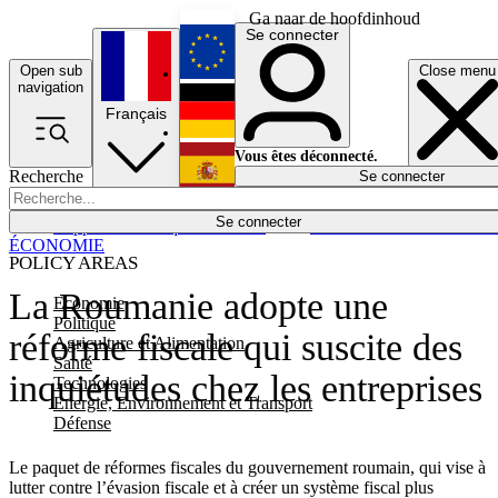
Ga naar de hoofdinhoud
Se connecter
Open sub
Close menu
English
navigation
Français
Deutsch
Vous êtes déconnecté.
Recherche
Se connecter
Español
Lumières éteintes
Se connecter
Rapporteur
Politique
Économie
Newsletters
Evénements
Em
ÉCONOMIE
POLICY AREAS
La Roumanie adopte une
Economie
Politique
réforme fiscale qui suscite des
Agriculture et Alimentation
Santé
inquiétudes chez les entreprises
Technologies
Energie, Environnement et Transport
Défense
Le paquet de réformes fiscales du gouvernement roumain, qui vise à
lutter contre l’évasion fiscale et à créer un système fiscal plus