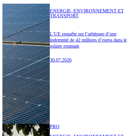
ENERGIE, ENVIRONNEMENT ET
TRANSPORT
L’UE enquête sur l’arbitrage d’une
indemnité de 42 millions d’euros dans le
solaire roumain
30.07.2026
PRO