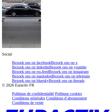
Social
Bezoek ons op facebook
Bezoek ons op x
Bezoek ons op linkedin
Bezoek ons op youtube
Bezoek ons op rss-feed
Bezoek ons op instagram
Bezoek ons op mastodon
Bezoek ons op telegram
Bezoek ons op bluesky
Bezoek ons op threads
©
2026
Euractiv FR
Politique de confidentialité
Politique cookies
Conditions générales
Conditions d’abonnement
Conditions de vente