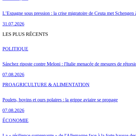
L’Espagne sous pression : la crise migratoire de Ceuta met Schengen 
31.07.2026
LES PLUS RÉCENTS
POLITIQUE
Sánchez riposte contre Meloni : l'Italie menacée de mesures de rétorsi
07.08.2026
PRO
AGRICULTURE & ALIMENTATION
Poulets, bovins et ours polaires : la grippe aviaire se propage
07.08.2026
ÉCONOMIE
La « résilience surprenante » de l'Allemagne face à la forte hausse de