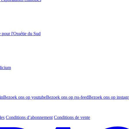
e pour l'Ossétie du Sud
licium
in
Bezoek ons op youtube
Bezoek ons op rss-feed
Bezoek ons op instag
les
Conditions d’abonnement
Conditions de vente