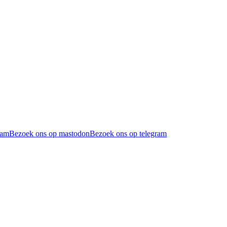
ram
Bezoek ons op mastodon
Bezoek ons op telegram