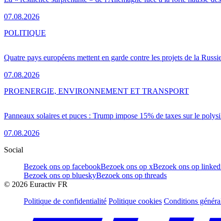
07.08.2026
POLITIQUE
Quatre pays européens mettent en garde contre les projets de la Russi
07.08.2026
PRO
ENERGIE, ENVIRONNEMENT ET TRANSPORT
Panneaux solaires et puces : Trump impose 15% de taxes sur le polysi
07.08.2026
Social
Bezoek ons op facebook
Bezoek ons op x
Bezoek ons op linked
Bezoek ons op bluesky
Bezoek ons op threads
©
2026
Euractiv FR
Politique de confidentialité
Politique cookies
Conditions généra