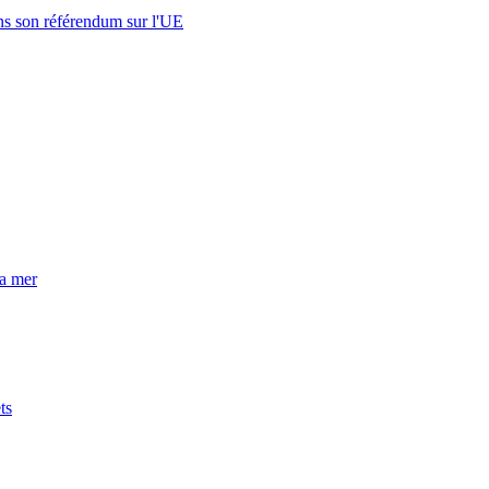
s son référendum sur l'UE
la mer
ts