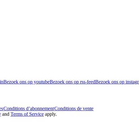
in
Bezoek ons op youtube
Bezoek ons op rss-feed
Bezoek ons op instag
es
Conditions d’abonnement
Conditions de vente
y
and
Terms of Service
apply.