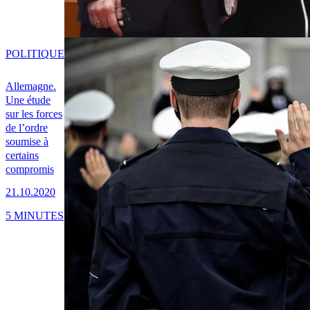
POLITIQUE
Allemagne.
Une étude
sur les forces
de l’ordre
soumise à
certains
compromis
21.10.2020
5 MINUTES