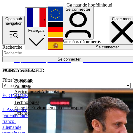
Ga naar de hoofdinhoud
Se connecter
Open sub
Close menu
English
navigation
Français
Deutsch
Vous êtes déconnecté.
Recherche
Se connecter
Español
Lumières éteintes
Se connecter
Rapporteur
Politique
Économie
Newsletters
Evénements
Em
POLICY AREAS
HORST SEEHOFER
Filter by section
Economie
Politique
Agriculture et Alimentation
ÉCONOMIE
Santé
Technologies
Energie, Environnement et Transport
L’Assemblée
Défense
parlementaire
franco-
allemande