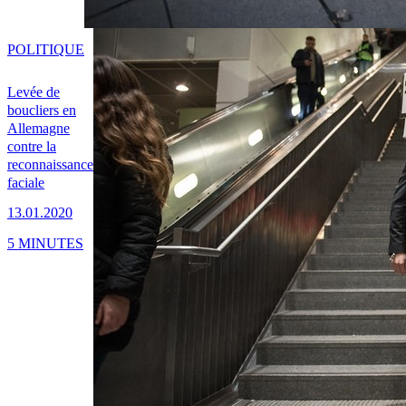
POLITIQUE
Levée de
boucliers en
Allemagne
contre la
reconnaissance
faciale
13.01.2020
5 MINUTES