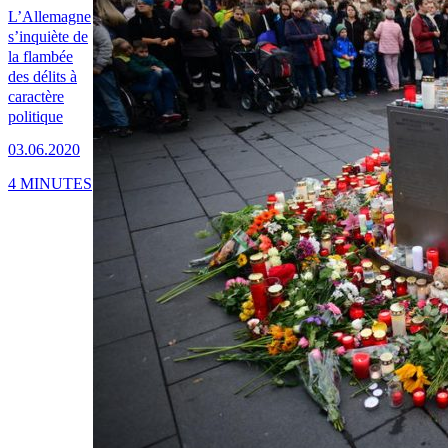
L’Allemagne
s’inquiète de
la flambée
des délits à
caractère
politique
03.06.2020
4 MINUTES