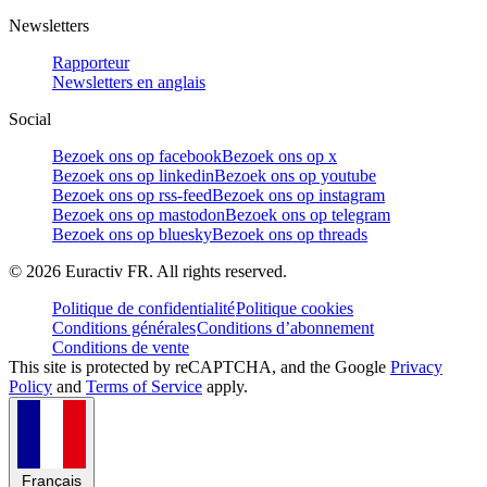
Newsletters
Rapporteur
Newsletters en anglais
Social
Bezoek ons op facebook
Bezoek ons op x
Bezoek ons op linkedin
Bezoek ons op youtube
Bezoek ons op rss-feed
Bezoek ons op instagram
Bezoek ons op mastodon
Bezoek ons op telegram
Bezoek ons op bluesky
Bezoek ons op threads
©
2026
Euractiv FR. All rights reserved.
Politique de confidentialité
Politique cookies
Conditions générales
Conditions d’abonnement
Conditions de vente
This site is protected by reCAPTCHA, and the Google
Privacy
Policy
and
Terms of Service
apply.
Français