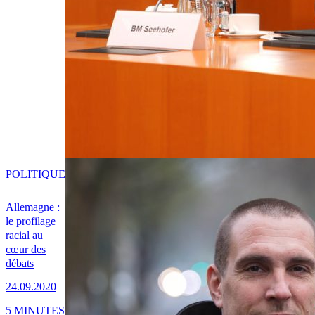
POLITIQUE
Allemagne :
le profilage
racial au
cœur des
débats
24.09.2020
5 MINUTES