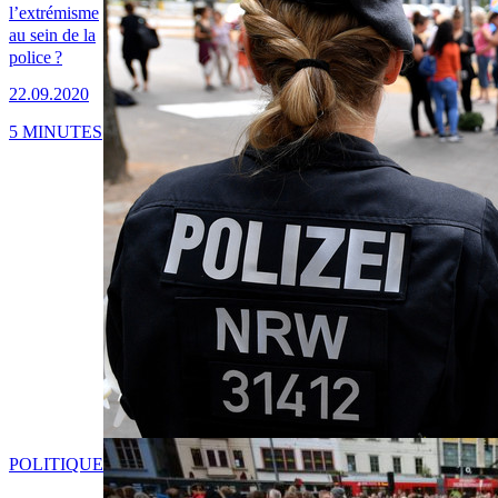
l’extrémisme
au sein de la
police ?
22.09.2020
5 MINUTES
POLITIQUE