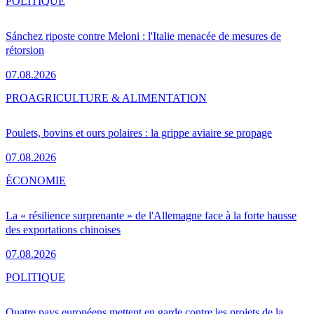
POLITIQUE
Sánchez riposte contre Meloni : l'Italie menacée de mesures de
rétorsion
07.08.2026
PRO
AGRICULTURE & ALIMENTATION
Poulets, bovins et ours polaires : la grippe aviaire se propage
07.08.2026
ÉCONOMIE
La « résilience surprenante » de l'Allemagne face à la forte hausse
des exportations chinoises
07.08.2026
POLITIQUE
Quatre pays européens mettent en garde contre les projets de la