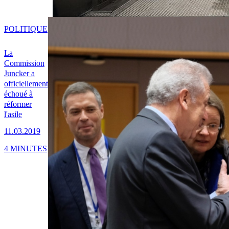
POLITIQUE
La
Commission
Juncker a
officiellement
échoué à
réformer
l'asile
11.03.2019
4 MINUTES