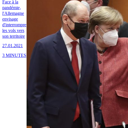
Face à la
pandémie,
l'Allemagne
envisage
d'interrompre
les vols vers
son territoire
27.01.2021
3 MINUTES