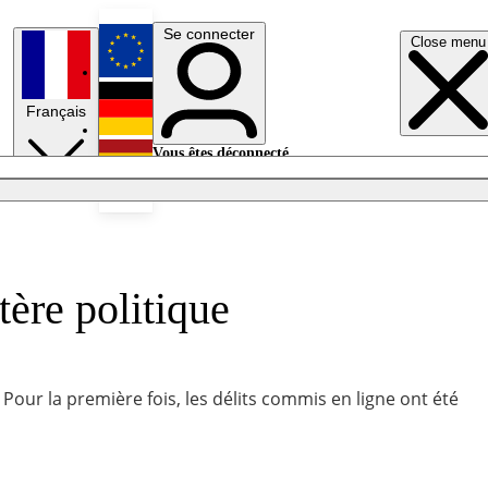
Se connecter
Close menu
English
Français
Deutsch
Vous êtes déconnecté.
Se connecter
Español
Lumières éteintes
tère politique
ur la première fois, les délits commis en ligne ont été