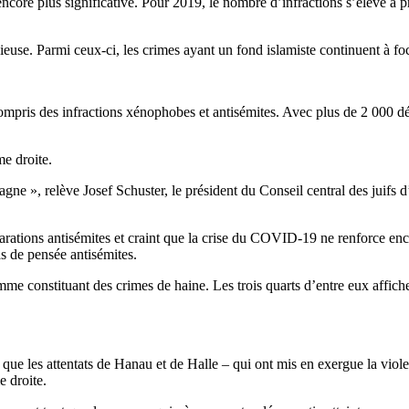
ore plus significative. Pour 2019, le nombre d’infractions s’élève à p
use. Parmi ceux-ci, les crimes ayant un fond islamiste continuent à foca
ompris des infractions xénophobes et antisémites. Avec plus de 2 000 d
me droite.
ne », relève Josef Schuster, le président du Conseil central des juifs 
larations antisémites et craint que la crise du COVID-19 ne renforce en
as de pensée antisémites.
e constituant des crimes de haine. Les trois quarts d’entre eux affichen
i que les attentats de Hanau et de Halle – qui ont mis en exergue la vio
e droite.