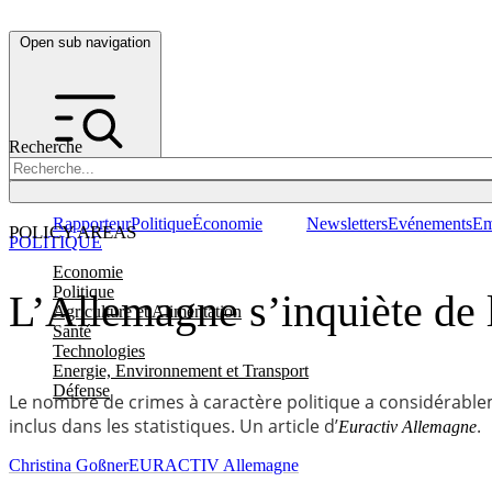
Open sub navigation
Recherche
Rapporteur
Politique
Économie
Newsletters
Evénements
Em
POLICY AREAS
POLITIQUE
Economie
Politique
L’Allemagne s’inquiète de l
Agriculture et Alimentation
Santé
Technologies
Energie, Environnement et Transport
Défense
Le nombre de crimes à caractère politique a considérablem
inclus dans les statistiques. Un article d’
.
Euractiv Allemagne
Christina Goßner
EURACTIV Allemagne