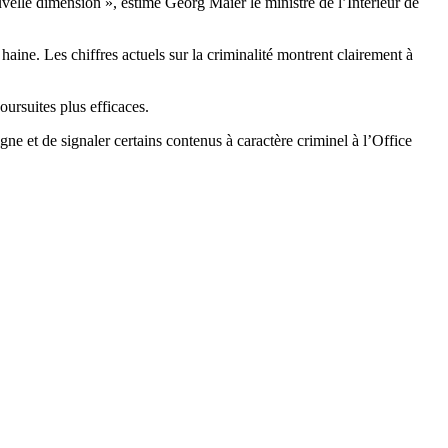
velle dimension », estime Georg Maier le ministre de l’Intérieur de
haine. Les chiffres actuels sur la criminalité montrent clairement à
oursuites plus efficaces.
ne et de signaler certains contenus à caractère criminel à l’Office