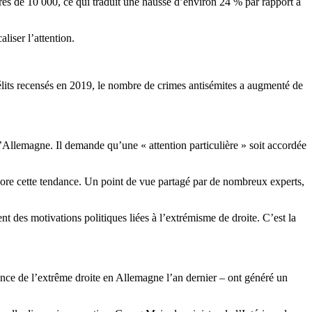
rès de 10 000, ce qui traduit une hausse d’environ 24 % par rapport à
liser l’attention.
élits recensés en 2019, le nombre de crimes antisémites a augmenté de
d’Allemagne. Il demande qu’une « attention particulière » soit accordée
core cette tendance. Un point de vue partagé par de nombreux experts,
t des motivations politiques liées à l’extrémisme de droite. C’est la
lence de l’extrême droite en Allemagne l’an dernier – ont généré un