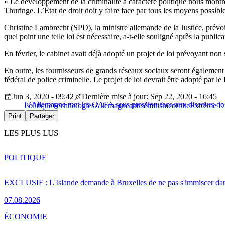
« Le développement de la criminalité à caractère politique nous montre
Thuringe. L’État de droit doit y faire face par tous les moyens possibles
Christine Lambrecht (SPD), la ministre allemande de la Justice, prévoit
quel point une telle loi est nécessaire, a-t-elle souligné après la public
En février, le cabinet avait déjà adopté un projet de loi prévoyant non 
En outre, les fournisseurs de grands réseaux sociaux seront également c
fédéral de police criminelle. Le projet de loi devrait être adopté par le
Jun 3, 2020 - 09:42
Dernière mise à jour: Sep 22, 2020 - 16:45
L’Allemagne met les GAFA sous pression face aux discours de
Politique
Technologies
Allemagne
antisémitisme
droite
Extrême Dr
Print
Partager
LES PLUS LUS
POLITIQUE
EXCLUSIF : L'Islande demande à Bruxelles de ne pas s'immiscer dan
07.08.2026
ÉCONOMIE