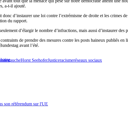
 avant tout que la menace qui pèse sur notre démocratie atteint une nou
, a-t-il ajouté.
 donc d’instaurer une loi contre l’extrémisme de droite et les crimes de 
ation du rapport.
seulement d’élargir le nombre d’infractions, mais aussi d’instaurer des p
ontraints de prendre des mesures contre les posts haineux publiés en lig
 Bundestag avant l’été.
 haine
oite
gauche
Horst Seehofer
Justice
racisme
réseaux sociaux
s son référendum sur l'UE