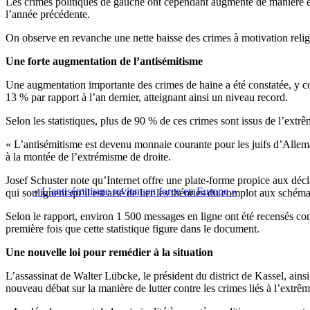
Les crimes politiques de gauche ont cependant augmenté de manière enc
l’année précédente.
On observe en revanche une nette baisse des crimes à motivation religie
Une forte augmentation de l’antisémitisme
Une augmentation importante des crimes de haine a été constatée, y c
13 % par rapport à l’an dernier, atteignant ainsi un niveau record.
Selon les statistiques, plus de 90 % de ces crimes sont issus de l’extrê
« L’antisémitisme est devenu monnaie courante pour les juifs d’Allemag
à la montée de l’extrémisme de droite.
Josef Schuster note qu’Internet offre une plate-forme propice aux déc
« L’antisémitisme revient en force en Europe »
qui soulignent qu’il est aisé de lier les théories du complot aux schém
Selon le rapport, environ 1 500 messages en ligne ont été recensés comm
première fois que cette statistique figure dans le document.
Une nouvelle loi pour remédier à la situation
L’assassinat de Walter Lübcke, le président du district de Kassel, ains
nouveau débat sur la manière de lutter contre les crimes liés à l’extrêm