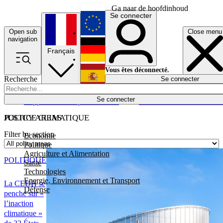
Ga naar de hoofdinhoud
Se connecter
Open sub
Close menu
English
navigation
Français
Deutsch
Vous êtes déconnecté.
Recherche
Se connecter
Español
Lumières éteintes
Se connecter
Rapporteur
Politique
Économie
Newsletters
Evénements
Em
POLICY AREAS
JUSTICE CLIMATIQUE
Filter by section
Economie
Politique
Agriculture et Alimentation
POLITIQUE
Santé
Technologies
Energie, Environnement et Transport
La CEDH se
Défense
penche sur «
l’inaction
climatique »