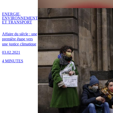
ENERGIE,
ENVIRONNEMENT
ET TRANSPORT
Affaire du siècle : une
première étape vers
une justice climatique
03.02.2021
4 MINUTES