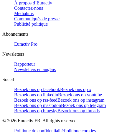
À propos d’Euractiv
Contactez-nous
Mediahuis
Communiqués de presse
Publicité politique
Abonnements
Euractiv Pro
Newsletters
Rapporteur
Newsletters en anglais
Social
Bezoek ons op facebook
Bezoek ons op x
Bezoek ons op linkedin
Bezoek ons op youtube
Bezoek ons op rss-feed
Bezoek ons op instagram
Bezoek ons op mastodon
Bezoek ons op telegram
Bezoek ons op bluesky
Bezoek ons op threads
©
2026
Euractiv FR. All rights reserved.
Politique de confidentialité
Politique cookies