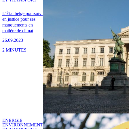
L’État belge poursuivi
en justice pour ses
manquements en
matière de climat
26.09.2023
2 MINUTES
ENERGIE,
ENVIRONNEMENT