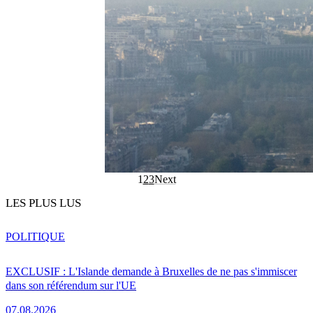
1
2
3
Next
LES PLUS LUS
POLITIQUE
EXCLUSIF : L'Islande demande à Bruxelles de ne pas s'immiscer
dans son référendum sur l'UE
07.08.2026