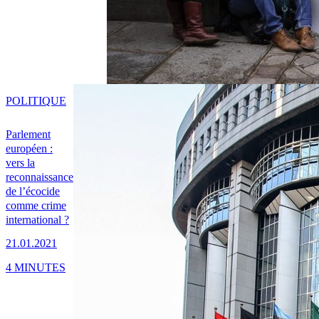
POLITIQUE
Parlement
européen :
vers la
reconnaissance
de l’écocide
comme crime
international ?
21.01.2021
4 MINUTES