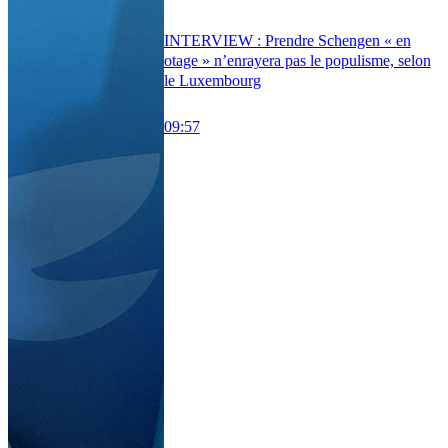
INTERVIEW : Prendre Schengen « en
otage » n’enrayera pas le populisme, selon
le Luxembourg
09:57