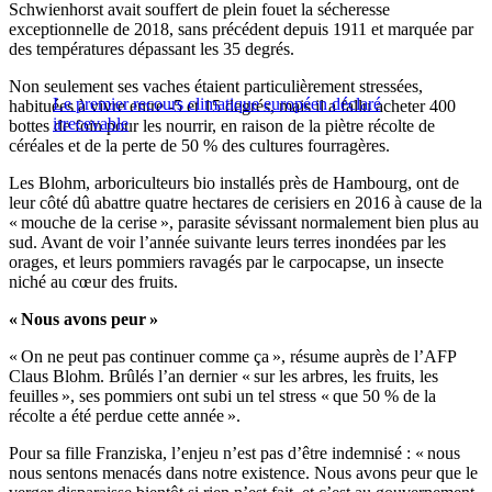
Schwienhorst avait souffert de plein fouet la sécheresse
exceptionnelle de 2018, sans précédent depuis 1911 et marquée par
des températures dépassant les 35 degrés.
Non seulement ses vaches étaient particulièrement stressées,
Le premier recours climatique européen déclaré
habituées à vivre entre -5 et 15 degrés, mais il a fallu acheter 400
irrecevable
bottes de foin pour les nourrir, en raison de la piètre récolte de
céréales et de la perte de 50 % des cultures fourragères.
Les Blohm, arboriculteurs bio installés près de Hambourg, ont de
leur côté dû abattre quatre hectares de cerisiers en 2016 à cause de la
« mouche de la cerise », parasite sévissant normalement bien plus au
sud. Avant de voir l’année suivante leurs terres inondées par les
orages, et leurs pommiers ravagés par le carpocapse, un insecte
niché au cœur des fruits.
« Nous avons peur »
« On ne peut pas continuer comme ça », résume auprès de l’AFP
Claus Blohm. Brûlés l’an dernier « sur les arbres, les fruits, les
feuilles », ses pommiers ont subi un tel stress « que 50 % de la
récolte a été perdue cette année ».
Pour sa fille Franziska, l’enjeu n’est pas d’être indemnisé : « nous
nous sentons menacés dans notre existence. Nous avons peur que le