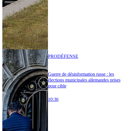
PRO
DÉFENSE
Guerre de désinformation russe : les
élections municipales allemandes prises
pour cible
10:36