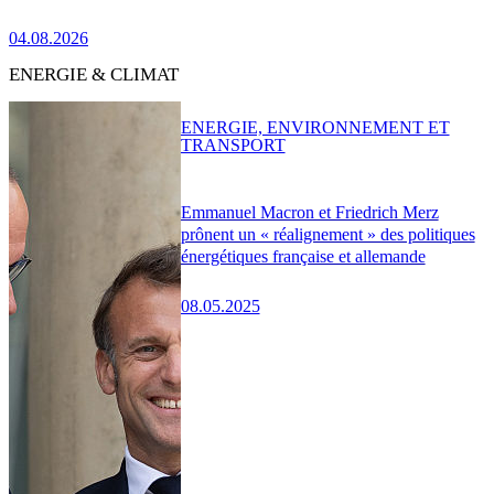
04.08.2026
ENERGIE & CLIMAT
ENERGIE, ENVIRONNEMENT ET
TRANSPORT
Emmanuel Macron et Friedrich Merz
prônent un « réalignement » des politiques
énergétiques française et allemande
08.05.2025