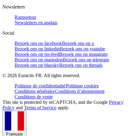
Newsletters
Rapporteur
Newsletters en anglais
Social
Bezoek ons op facebook
Bezoek ons op x
Bezoek ons op linkedin
Bezoek ons op youtube
Bezoek ons op rss-feed
Bezoek ons op instagram
Bezoek ons op mastodon
Bezoek ons op telegram
Bezoek ons op bluesky
Bezoek ons op threads
©
2026
Euractiv FR. All rights reserved.
Politique de confidentialité
Politique cookies
Conditions générales
Conditions d’abonnement
Conditions de vente
This site is protected by reCAPTCHA, and the Google
Privacy
Policy
and
Terms of Service
apply.
Français