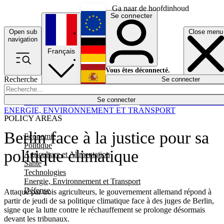
Ga naar de hoofdinhoud
Se connecter
Open sub
Close menu
English
navigation
Français
Deutsch
Vous êtes déconnecté.
Recherche
Se connecter
Español
Lumières éteintes
Se connecter
Rapporteur
Politique
Économie
Newsletters
Evénements
Em
ENERGIE, ENVIRONNEMENT ET TRANSPORT
POLICY AREAS
Berlin face à la justice pour sa
Economie
Politique
politique climatique
Agriculture et Alimentation
Santé
Technologies
Energie, Environnement et Transport
Défense
Attaqué par trois agriculteurs, le gouvernement allemand répond à
partir de jeudi de sa politique climatique face à des juges de Berlin,
signe que la lutte contre le réchauffement se prolonge désormais
devant les tribunaux.