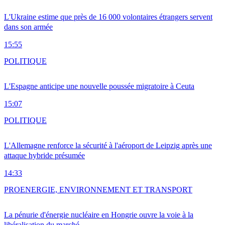
L'Ukraine estime que près de 16 000 volontaires étrangers servent
dans son armée
15:55
POLITIQUE
L'Espagne anticipe une nouvelle poussée migratoire à Ceuta
15:07
POLITIQUE
L'Allemagne renforce la sécurité à l'aéroport de Leipzig après une
attaque hybride présumée
14:33
PRO
ENERGIE, ENVIRONNEMENT ET TRANSPORT
La pénurie d'énergie nucléaire en Hongrie ouvre la voie à la
libéralisation du marché