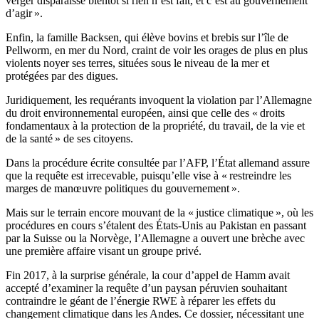
verger disparaisse bientôt si rien n’est fait, et c’est au gouvernement
d’agir ».
Enfin, la famille Backsen, qui élève bovins et brebis sur l’île de
Pellworm, en mer du Nord, craint de voir les orages de plus en plus
violents noyer ses terres, situées sous le niveau de la mer et
protégées par des digues.
Juridiquement, les requérants invoquent la violation par l’Allemagne
du droit environnemental européen, ainsi que celle des « droits
fondamentaux à la protection de la propriété, du travail, de la vie et
de la santé » de ses citoyens.
Dans la procédure écrite consultée par l’AFP, l’État allemand assure
que la requête est irrecevable, puisqu’elle vise à « restreindre les
marges de manœuvre politiques du gouvernement ».
Mais sur le terrain encore mouvant de la « justice climatique », où les
procédures en cours s’étalent des États-Unis au Pakistan en passant
par la Suisse ou la Norvège, l’Allemagne a ouvert une brèche avec
une première affaire visant un groupe privé.
Fin 2017, à la surprise générale, la cour d’appel de Hamm avait
accepté d’examiner la requête d’un paysan péruvien souhaitant
contraindre le géant de l’énergie RWE à réparer les effets du
changement climatique dans les Andes. Ce dossier, nécessitant une