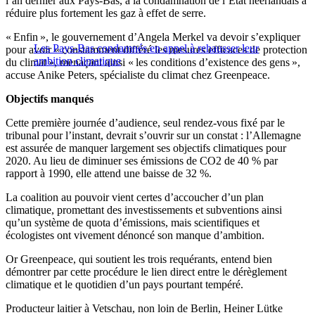
l’an dernier aux Pays-Bas, à la condamnation de l’État néerlandais à
réduire plus fortement les gaz à effet de serre.
« Enfin », le gouvernement d’Angela Merkel va devoir s’expliquer
Les Pays-Bas condamnés en appel à rehausser leur
pour avoir « constamment différé les mesures efficaces de protection
ambition climatique
du climat », menaçant ainsi « les conditions d’existence des gens »,
accuse Anike Peters, spécialiste du climat chez Greenpeace.
Objectifs manqués
Cette première journée d’audience, seul rendez-vous fixé par le
tribunal pour l’instant, devrait s’ouvrir sur un constat : l’Allemagne
est assurée de manquer largement ses objectifs climatiques pour
2020. Au lieu de diminuer ses émissions de CO2 de 40 % par
rapport à 1990, elle attend une baisse de 32 %.
La coalition au pouvoir vient certes d’accoucher d’un plan
climatique, promettant des investissements et subventions ainsi
qu’un système de quota d’émissions, mais scientifiques et
écologistes ont vivement dénoncé son manque d’ambition.
Or Greenpeace, qui soutient les trois requérants, entend bien
démontrer par cette procédure le lien direct entre le dérèglement
climatique et le quotidien d’un pays pourtant tempéré.
Producteur laitier à Vetschau, non loin de Berlin, Heiner Lütke