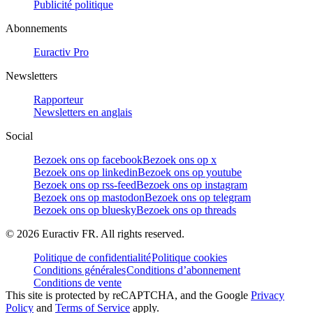
Publicité politique
Abonnements
Euractiv Pro
Newsletters
Rapporteur
Newsletters en anglais
Social
Bezoek ons op facebook
Bezoek ons op x
Bezoek ons op linkedin
Bezoek ons op youtube
Bezoek ons op rss-feed
Bezoek ons op instagram
Bezoek ons op mastodon
Bezoek ons op telegram
Bezoek ons op bluesky
Bezoek ons op threads
©
2026
Euractiv FR. All rights reserved.
Politique de confidentialité
Politique cookies
Conditions générales
Conditions d’abonnement
Conditions de vente
This site is protected by reCAPTCHA, and the Google
Privacy
Policy
and
Terms of Service
apply.