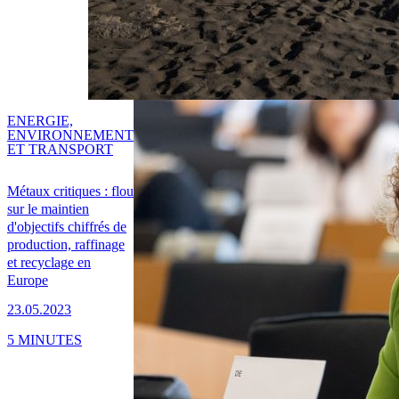
ENERGIE,
ENVIRONNEMENT
ET TRANSPORT
Métaux critiques : flou
sur le maintien
d'objectifs chiffrés de
production, raffinage
et recyclage en
Europe
23.05.2023
5 MINUTES