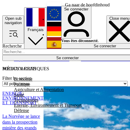
Ga naar de hoofdinhoud
Se connecter
Open sub
Close menu
English
navigation
Français
Deutsch
Vous êtes déconnecté.
Recherche
Se connecter
Español
Lumières éteintes
Se connecter
Rapporteur
Politique
Économie
Newsletters
Evénements
Em
POLICY AREAS
MÉTAUX CRITIQUES
Filter by section
Economie
Politique
Agriculture et Alimentation
ENERGIE,
Santé
ENVIRONNEMENT
Technologies
ET TRANSPORT
Energie, Environnement et Transport
Défense
La Norvège se lance
dans la prospection
minière des grands