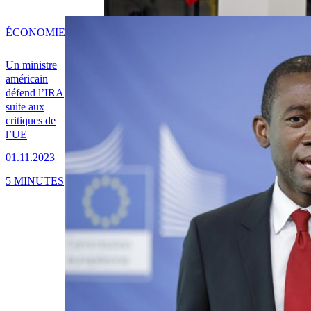
ÉCONOMIE
Un ministre
américain
défend l’IRA
suite aux
critiques de
l’UE
01.11.2023
5 MINUTES