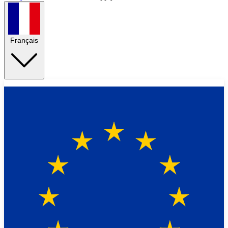
Français