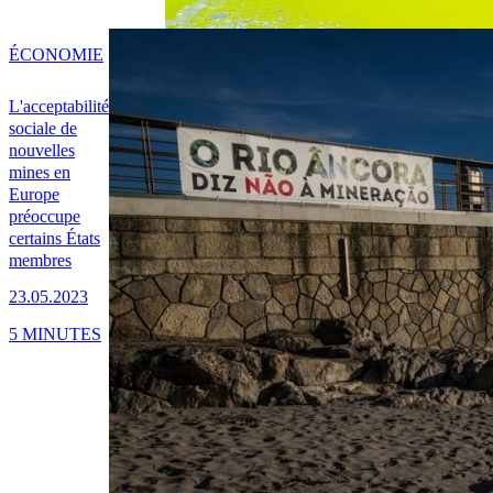
ÉCONOMIE
L'acceptabilité
sociale de
nouvelles
mines en
Europe
préoccupe
certains États
membres
23.05.2023
5 MINUTES