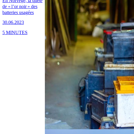
En Norvège, la quête
de « l’or noir » des
batteries usagées
30.06.2023
5 MINUTES