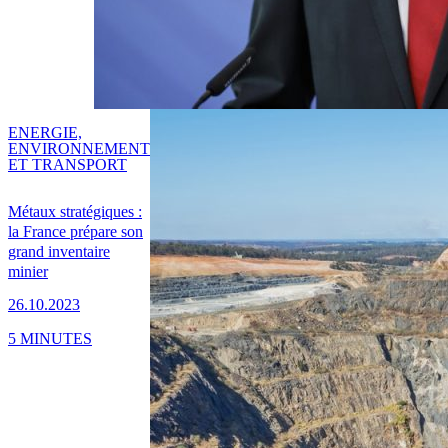
ENERGIE,
ENVIRONNEMENT
ET TRANSPORT
Métaux stratégiques :
la France prépare son
grand inventaire
minier
26.10.2023
5 MINUTES