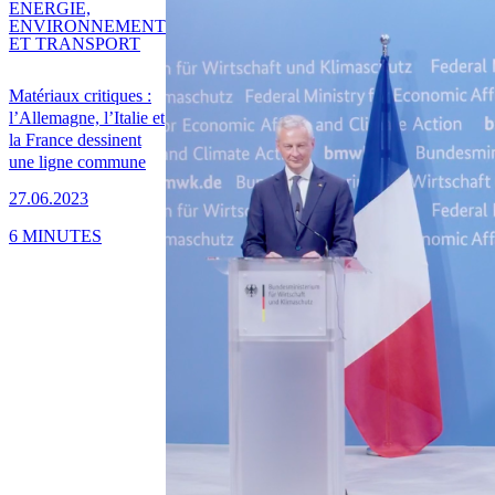
ENERGIE,
ENVIRONNEMENT
ET TRANSPORT
Matériaux critiques :
l’Allemagne, l’Italie et
la France dessinent
une ligne commune
27.06.2023
6 MINUTES