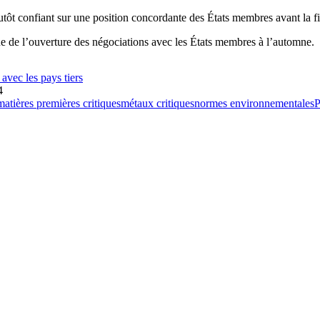
lutôt confiant sur une position concordante des États membres avant la f
e de l’ouverture des négociations avec les États membres à l’automne.
avec les pays tiers
4
matières premières critiques
métaux critiques
normes environnementales
P