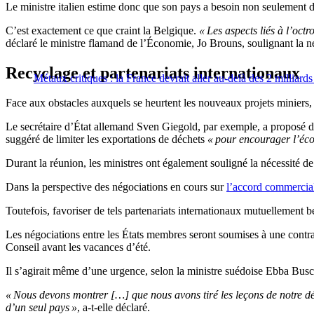
Le ministre italien estime donc que son pays a besoin non seulement d’
C’est exactement ce que craint la Belgique.
« Les aspects liés à l’octr
déclaré le ministre flamand de l’Économie, Jo Brouns, soulignant la n
Recyclage et partenariats internationaux
Métaux critiques : la France devrait aller au-delà des 2 milliard
Face aux obstacles auxquels se heurtent les nouveaux projets miniers, 
Le secrétaire d’État allemand Sven Giegold, par exemple, a proposé d’
suggéré de limiter les exportations de déchets
« pour encourager l’éco
Durant la réunion, les ministres ont également souligné la nécessité de
Dans la perspective des négociations en cours sur
l’accord commercia
Toutefois, favoriser de tels partenariats internationaux mutuellement 
Les négociations entre les États membres seront soumises à une contra
Conseil avant les vacances d’été.
Il s’agirait même d’une urgence, selon la ministre suédoise Ebba Busc
« Nous devons montrer […] que nous avons tiré les leçons de notre 
d’un seul pays »
, a-t-elle déclaré.