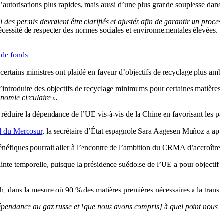
autorisations plus rapides, mais aussi d’une plus grande souplesse dans 
oi des permis devraient être clarifiés et ajustés afin de garantir un proc
écessité de respecter des normes sociales et environnementales élevées.
s de fonds
certains ministres ont plaidé en faveur d’objectifs de recyclage plus amb
introduire des objectifs de recyclage minimums pour certaines matières 
nomie circulaire ».
 réduire la dépendance de l’UE vis-à-vis de la Chine en favorisant les p
l du Mercosur
, la secrétaire d’État espagnole Sara Aagesen Muñoz a ap
bénéfiques pourrait aller à l’encontre de l’ambition du CRMA d’accroître
inte temporelle, puisque la présidence suédoise de l’UE a pour objectif
h, dans la mesure où 90 % des matières premières nécessaires à la tran
dépendance au gaz russe et [que nous avons compris] à quel point nou