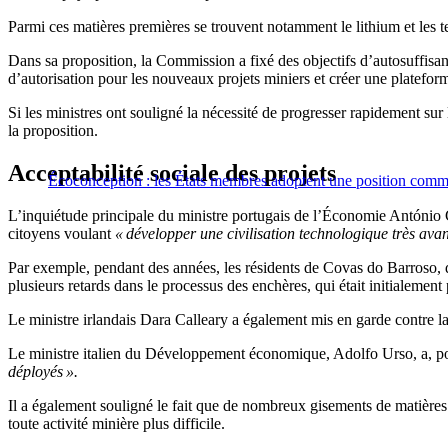
Parmi ces matières premières se trouvent notamment le lithium et les ter
Dans sa proposition, la Commission a fixé des objectifs d’autosuffisanc
d’autorisation pour les nouveaux projets miniers et créer une platefor
Si les ministres ont souligné la nécessité de progresser rapidement sur 
la proposition.
Acceptabilité sociale des projets
Écoconception : les États membres adoptent une position comm
L’inquiétude principale du ministre portugais de l’Économie António 
citoyens voulant
« développer une civilisation technologique très ava
Par exemple, pendant des années, les résidents de Covas do Barroso, da
plusieurs retards dans le processus des enchères, qui était initialemen
Le ministre irlandais Dara Calleary a également mis en garde contre l
Le ministre italien du Développement économique, Adolfo Urso, a, p
déployés ».
Il a également souligné le fait que de nombreux gisements de matières 
toute activité minière plus difficile.