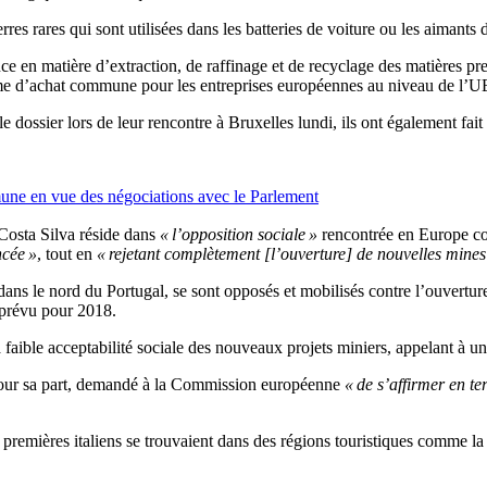
res rares qui sont utilisées dans les batteries de voiture ou les aimants 
e en matière d’extraction, de raffinage et de recyclage des matières pre
me d’achat commune pour les entreprises européennes au niveau de l’UE, a
le dossier lors de leur rencontre à Bruxelles lundi, ils ont également fa
une en vue des négociations avec le Parlement
Costa Silva réside dans
« l’opposition sociale »
rencontrée en Europe con
ncée »
, tout en
« rejetant complètement [l’ouverture] de nouvelles mines
ns le nord du Portugal, se sont opposés et mobilisés contre l’ouverture 
t prévu pour 2018.
a faible acceptabilité sociale des nouveaux projets miniers, appelant 
our sa part, demandé à la Commission européenne
« de s’affirmer en te
premières italiens se trouvaient dans des régions touristiques comme la T