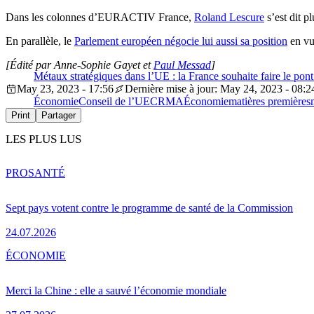
Dans les colonnes d’EURACTIV France,
Roland Lescure
s’est dit p
En parallèle, le
Parlement européen négocie lui aussi sa position
en vu
[Édité par Anne-Sophie Gayet et
Paul Messad
]
Métaux stratégiques dans l’UE : la France souhaite faire le pont 
May 23, 2023 - 17:56
Dernière mise à jour: May 24, 2023 - 08:2
Économie
Conseil de l’UE
CRMA
Économie
matières premières
Print
Partager
LES PLUS LUS
PRO
SANTÉ
Sept pays votent contre le programme de santé de la Commission
24.07.2026
ÉCONOMIE
Merci la Chine : elle a sauvé l’économie mondiale