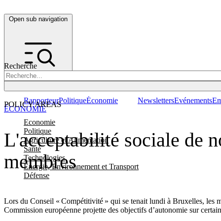
Open sub navigation
Recherche
Rapporteur
Politique
Économie
Newsletters
Evénements
Em
POLICY AREAS
ÉCONOMIE
Economie
Politique
L'acceptabilité sociale de 
Agriculture et Alimentation
Santé
membres
Technologies
Energie, Environnement et Transport
Défense
Lors du Conseil « Compétitivité » qui se tenait lundi à Bruxelles, les m
Commission européenne projette des objectifs d’autonomie sur certaine