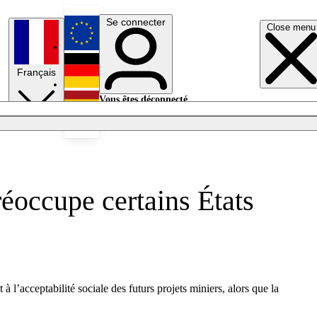
Se connecter
Close menu
English
Français
Deutsch
Vous êtes déconnecté.
Se connecter
Español
Lumières éteintes
réoccupe certains États
à l’acceptabilité sociale des futurs projets miniers, alors que la