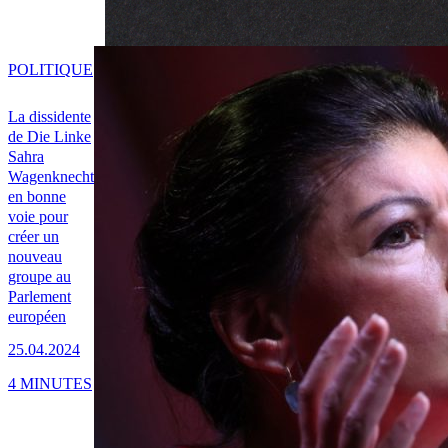
POLITIQUE
La dissidente
de Die Linke
Sahra
Wagenknecht
en bonne
voie pour
créer un
nouveau
groupe au
Parlement
européen
25.04.2024
4 MINUTES