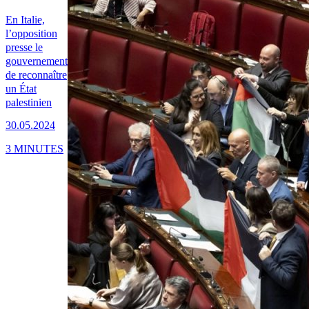
En Italie,
l’opposition
presse le
gouvernement
de reconnaître
un État
palestinien
30.05.2024
3 MINUTES