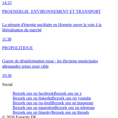
14:33
PRO
ENERGIE, ENVIRONNEMENT ET TRANSPORT
La pénurie d'énergie nucléaire en Hongrie ouvre la voie à la
libéralisation du marché
11:38
PRO
POLITIQUE
Guerre de désinformation russe : les élections municipales
allemandes prises pour cible
10:36
Social
Bezoek ons op facebook
Bezoek ons op x
Bezoek ons op linkedin
Bezoek ons op youtube
Bezoek ons op rss-feed
Bezoek ons op instagram
Bezoek ons op mastodon
Bezoek ons op telegram
Bezoek ons op bluesky
Bezoek ons op threads
©
2026
Euractiv FR