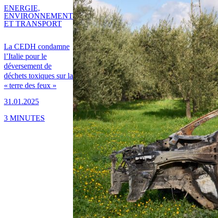
ENERGIE,
ENVIRONNEMENT
ET TRANSPORT
La CEDH condamne
l’Italie pour le
déversement de
déchets toxiques sur la
« terre des feux »
31.01.2025
3 MINUTES