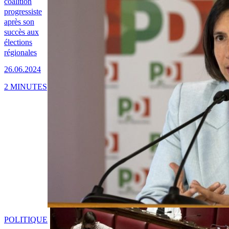
coalition
progressiste
après son
succès aux
élections
régionales
26.06.2024
2 MINUTES
POLITIQUE