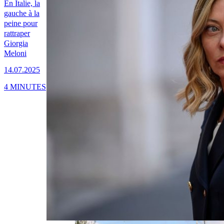
En Italie, la
gauche à la
peine pour
rattraper
Giorgia
Meloni
14.07.2025
4 MINUTES