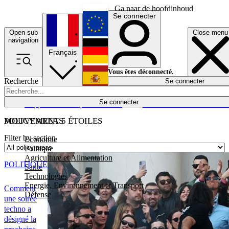
Ga naar de hoofdinhoud
Se connecter
Open sub
Close menu
English
navigation
Français
Deutsch
Vous êtes déconnecté.
Recherche
Se connecter
Español
Lumières éteintes
Se connecter
Rapporteur
Politique
Économie
Newsletters
Evénements
Em
POLICY AREAS
MOUVEMENT 5 ÉTOILES
Filter by section
Economie
Politique
Agriculture et Alimentation
POLITIQUE
Santé
Technologies
Energie, Environnement et Transport
Comment
Défense
une soirée
techno a
désigné la