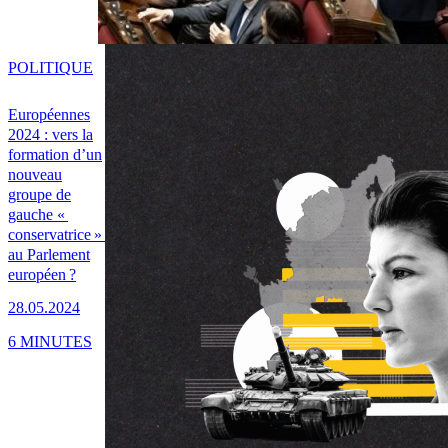
POLITIQUE
Européennes
2024 : vers la
formation d’un
nouveau
groupe de
gauche «
conservatrice »
au Parlement
européen ?
28.05.2024
6 MINUTES