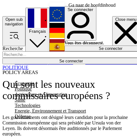
Ga naar de hoofdinhoud
Se connecter
Open sub
Close menu
English
navigation
Français
Deutsch
Vous êtes déconnecté.
Recherche
Se connecter
Español
Lumières éteintes
Se connecter
Rapporteur
Politique
Économie
Newsletters
Evénements
Em
POLITIQUE
POLICY AREAS
Qui sont les nouveaux
Economie
Politique
commissaires européens ?
Agriculture et Alimentation
Santé
Technologies
Energie, Environnement et Transport
Défense
Les gouvernements ont désigné leurs candidats pour la prochaine
Commission européenne qui sera présidée par Ursula von der
Leyen. Ils doivent désormais être auditionnés par le Parlement
européen.