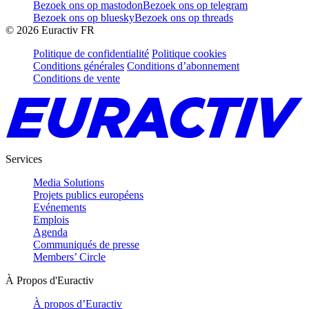
Bezoek ons op mastodon
Bezoek ons op telegram
Bezoek ons op bluesky
Bezoek ons op threads
©
2026
Euractiv FR
Politique de confidentialité
Politique cookies
Conditions générales
Conditions d’abonnement
Conditions de vente
Services
Media Solutions
Projets publics européens
Evénements
Emplois
Agenda
Communiqués de presse
Members’ Circle
À Propos d'Euractiv
À propos d’Euractiv