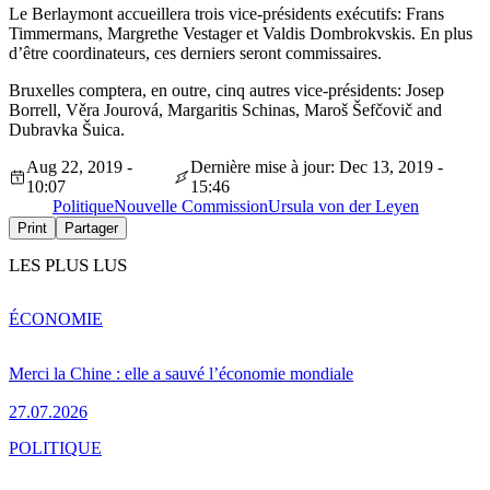
Le Berlaymont accueillera trois vice-présidents exécutifs: Frans
Timmermans, Margrethe Vestager et Valdis Dombrokvskis. En plus
d’être coordinateurs, ces derniers seront commissaires.
Bruxelles comptera, en outre, cinq autres vice-présidents: Josep
Borrell, Věra Jourová, Margaritis Schinas, Maroš Šefčovič and
Dubravka Šuica.
Aug 22, 2019 -
Dernière mise à jour: Dec 13, 2019 -
10:07
15:46
Politique
Nouvelle Commission
Ursula von der Leyen
Print
Partager
LES PLUS LUS
ÉCONOMIE
Merci la Chine : elle a sauvé l’économie mondiale
27.07.2026
POLITIQUE