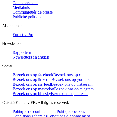
Contactez-nous
Mediahuis
Communiqués de presse
Publicité politique
Abonnements
Euractiv Pro
Newsletters
Rapporteur
Newsletters en anglais
Social
Bezoek ons op facebook
Bezoek ons op x
Bezoek ons op linkedin
Bezoek ons op youtube
Bezoek ons op rss-feed
Bezoek ons op instagram
Bezoek ons op mastodon
Bezoek ons op telegram
Bezoek ons op bluesky
Bezoek ons op threads
©
2026
Euractiv FR. All rights reserved.
Politique de confidentialité
Politique cookies
Conditions générales
Conditions d’abonnement