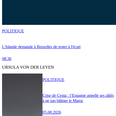
POLITIQUE
L'Islande demande à Bruxelles de rester à l'écart
08:36
URSULA VON DER LEYEN
POLITIQUE
Crise de Ceuta : l’Espagne appelle ses alliés
à ne pas blâmer le Maroc
05.08.2026