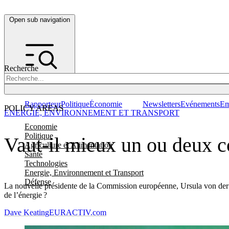
Open sub navigation
Recherche
Rapporteur
Politique
Économie
Newsletters
Evénements
Em
POLICY AREAS
ENERGIE, ENVIRONNEMENT ET TRANSPORT
Economie
Politique
Vaut-il mieux un ou deux co
Agriculture et Alimentation
Santé
Technologies
Energie, Environnement et Transport
Défense
La nouvelle présidente de la Commission européenne, Ursula von der Le
de l’énergie ?
Dave Keating
EURACTIV.com