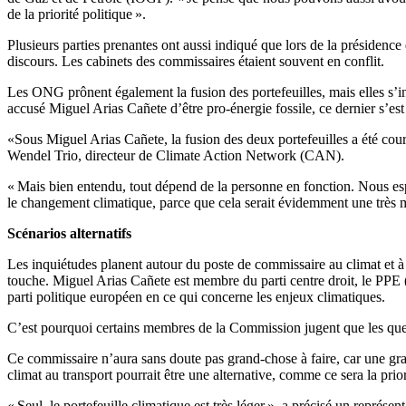
de la priorité politique ».
Plusieurs parties prenantes ont aussi indiqué que lors de la présidenc
discours. Les cabinets des commissaires étaient souvent en conflit.
Les ONG prônent également la fusion des portefeuilles, mais elles s’in
accusé Miguel Arias Cañete d’être pro-énergie fossile, ce dernier s’es
«Sous Miguel Arias Cañete, la fusion des deux portefeuilles a été cour
Wendel Trio, directeur de Climate Action Network (CAN).
« Mais bien entendu, tout dépend de la personne en fonction. Nous esp
le changement climatique, parce que cela serait évidemment une très mau
Scénarios alternatifs
Les inquiétudes planent autour du poste de commissaire au climat et à l’
touche. Miguel Arias Cañete est membre du parti centre droit, le PPE (
parti politique européen en ce qui concerne les enjeux climatiques.
C’est pourquoi certains membres de la Commission jugent que les que
Ce commissaire n’aura sans doute pas grand-chose à faire, car une gran
climat au transport pourrait être une alternative, comme ce sera la prio
« Seul, le portefeuille climatique est très léger », a précisé un représe