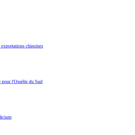
s exportations chinoises
e pour l'Ossétie du Sud
licium