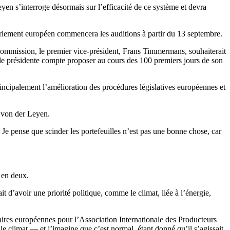
eyen s’interroge désormais sur l’efficacité de ce système et devra
rlement européen commencera les auditions à partir du 13 septembre.
Commission, le premier vice-président, Frans Timmermans, souhaiterait
lle présidente compte proposer au cours des 100 premiers jours de son
ncipalement l’amélioration des procédures législatives européennes et
a von der Leyen.
« Je pense que scinder les portefeuilles n’est pas une bonne chose, car
é en deux.
t d’avoir une priorité politique, comme le climat, liée à l’énergie,
faires européennes pour l’Association Internationale des Producteurs
le climat — et j’imagine que c’est normal, étant donné qu’il s’agissait