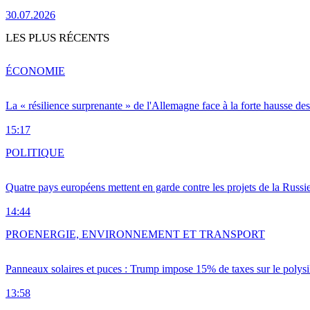
30.07.2026
LES PLUS RÉCENTS
ÉCONOMIE
La « résilience surprenante » de l'Allemagne face à la forte hausse de
15:17
POLITIQUE
Quatre pays européens mettent en garde contre les projets de la Russi
14:44
PRO
ENERGIE, ENVIRONNEMENT ET TRANSPORT
Panneaux solaires et puces : Trump impose 15% de taxes sur le polysi
13:58