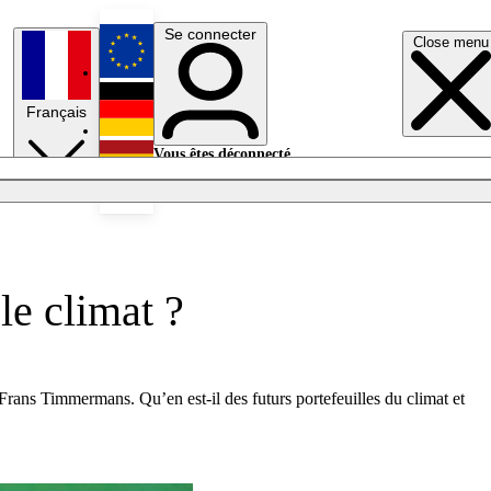
Se connecter
Close menu
English
Français
Deutsch
Vous êtes déconnecté.
Se connecter
Español
Lumières éteintes
le climat ?
rans Timmermans. Qu’en est-il des futurs portefeuilles du climat et