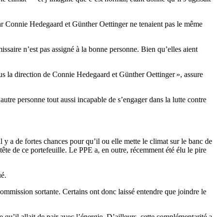
, car Connie Hedegaard et Günther Oettinger ne tenaient pas le même
issaire n’est pas assigné à la bonne personne. Bien qu’elles aient
ous la direction de Connie Hedegaard et Günther Oettinger », assure
utre personne tout aussi incapable de s’engager dans la lutte contre
l y a de fortes chances pour qu’il ou elle mette le climat sur le banc de
ête de ce portefeuille. Le PPE a, en outre, récemment été élu le pire
é.
Commission sortante. Certains ont donc laissé entendre que joindre le
e qu’il allait de pair avec l’énergie. D’ailleurs, cette complémentarité a