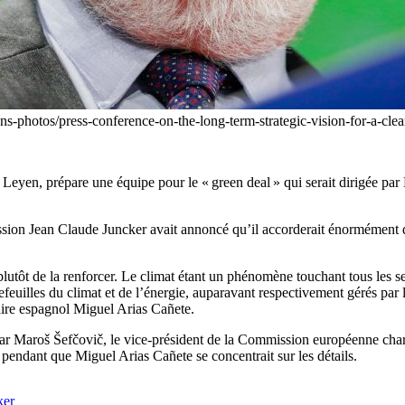
ons-photos/press-conference-on-the-long-term-strategic-vision-for-a-cl
yen, prépare une équipe pour le « green deal » qui serait dirigée par F
ssion Jean Claude Juncker avait annoncé qu’il accorderait énormément d
 plutôt de la renforcer. Le climat étant un phénomène touchant tous les se
efeuilles du climat et de l’énergie, auparavant respectivement gérés p
ire espagnol Miguel Arias Cañete.
ar Maroš Šefčovič, le vice-président de la Commission européenne char
 pendant que Miguel Arias Cañete se concentrait sur les détails.
ker