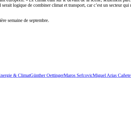
il serait logique de combiner climat et transport, car c’est un secteur qui
emière semaine de septembre.
nergie & Climat
Günther Oettinger
Maros Sefcovic
Miguel Arias Cañete