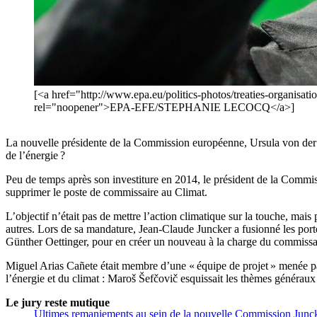
[<a href="http://www.epa.eu/politics-photos/treaties-organisati
rel="noopener">EPA-EFE/STEPHANIE LECOCQ</a>]
La nouvelle présidente de la Commission européenne, Ursula von der Le
de l’énergie ?
Peu de temps après son investiture en 2014, le président de la Commi
supprimer le poste de commissaire au Climat.
L’objectif n’était pas de mettre l’action climatique sur la touche, mais
autres. Lors de sa mandature, Jean-Claude Juncker a fusionné les port
Günther Oettinger, pour en créer un nouveau à la charge du commissa
Miguel Arias Cañete était membre d’une « équipe de projet » menée p
l’énergie et du climat : Maroš Šefčovič esquissait les thèmes généraux
Le jury reste mutique
Ultimes remaniements au sein de la nouvelle Commission Junc