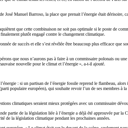
e de José Manuel Barroso, la place que prenait l’énergie était dérisoire
quiètent que cette combinaison ne soit pas optimale si le poste de comm
t finalement plutôt engagé contre le changement climatique.
onnée de succès et elle s’est révélée être beaucoup plus efficace que s
érons que nous n’aurons pas à faire à un commissaire polonais ou une a
vaise nouvelle pour le climat et l’énergie », a-t-il ajouté.
énergie : si un partisan de l’énergie fossile reprend le flambeau, alors i
parti populaire européen), qui souhaite revoir l’un de ses membres à la t
stions climatiques seraient mieux protégées avec un commissaire dévou
de partie de la législation liée à l’énergie a déjà été approuvée par la 
rité de la législation climatique pendant les prochaines années.
ntant européen. « Le climat était sur le devant de la scène, seulement parc