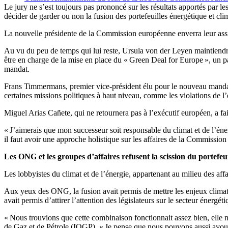
Le jury ne s’est toujours pas prononcé sur les résultats apportés par l
décider de garder ou non la fusion des portefeuilles énergétique et cli
La nouvelle présidente de la Commission européenne enverra leur ass
Au vu du peu de temps qui lui reste, Ursula von der Leyen maintiendr
être en charge de la mise en place du « Green Deal for Europe », un p
mandat.
Frans Timmermans, premier vice-président élu pour le nouveau mandat 
certaines missions politiques à haut niveau, comme les violations de l’é
Miguel Arias Cañete, qui ne retournera pas à l’exécutif européen, a fa
« J’aimerais que mon successeur soit responsable du climat et de l’éner
il faut avoir une approche holistique sur les affaires de la Commission 
Les ONG et les groupes d’affaires refusent la scission du portefeui
Les lobbyistes du climat et de l’énergie, appartenant au milieu des aff
Aux yeux des ONG, la fusion avait permis de mettre les enjeux climatique
avait permis d’attirer l’attention des législateurs sur le secteur énergéti
« Nous trouvions que cette combinaison fonctionnait assez bien, elle 
de Gaz et de Pétrole (IOGP). « Je pense que nous pouvons aussi avouer q