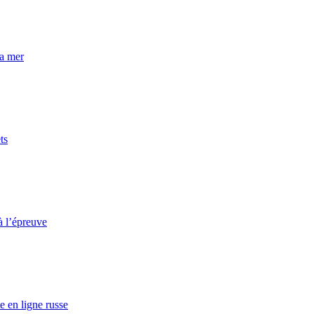
la mer
ts
à l’épreuve
e en ligne russe