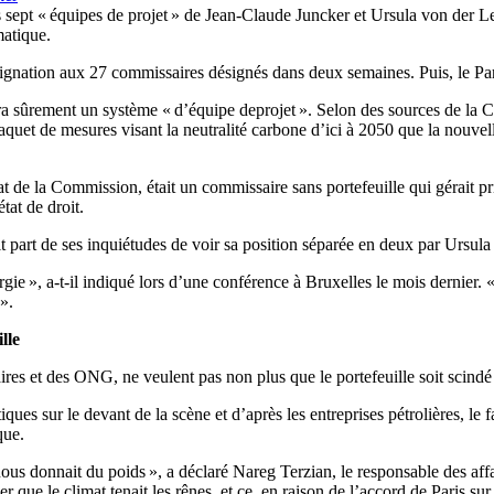
es sept « équipes de projet » de Jean-Claude Juncker et Ursula von der L
matique.
ignation aux 27 commissaires désignés dans deux semaines. Puis, le Pa
a sûrement un système « d’équipe deprojet ». Selon des sources de la 
aquet de mesures visant la neutralité carbone d’ici à 2050 que la nouve
de la Commission, était un commissaire sans portefeuille qui gérait pri
tat de droit.
it part de ses inquiétudes de voir sa position séparée en deux par Ursul
gie », a-t-il indiqué lors d’une conférence à Bruxelles le mois dernier. 
».
lle
aires et des ONG, ne veulent pas non plus que le portefeuille soit scind
s sur le devant de la scène et d’après les entreprises pétrolières, le fai
que.
nous donnait du poids », a déclaré Nareg Terzian, le responsable des af
ue le climat tenait les rênes, et ce, en raison de l’accord de Paris sur 