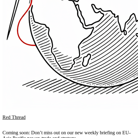
Red Thread
Coming soon: Don’t miss out on our new weekly briefing on EU-