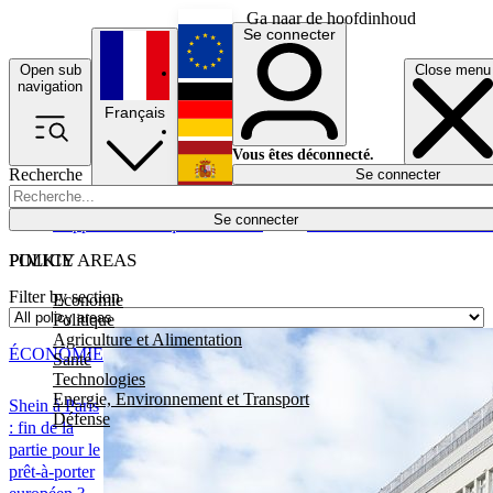
Ga naar de hoofdinhoud
Se connecter
Open sub
Close menu
English
navigation
Français
Deutsch
Vous êtes déconnecté.
Recherche
Se connecter
Español
Lumières éteintes
Se connecter
Rapporteur
Politique
Économie
Newsletters
Evénements
Em
POLICY AREAS
PIMKIE
Filter by section
Economie
Politique
Agriculture et Alimentation
ÉCONOMIE
Santé
Technologies
Energie, Environnement et Transport
Shein à Paris
Défense
: fin de la
partie pour le
prêt-à-porter