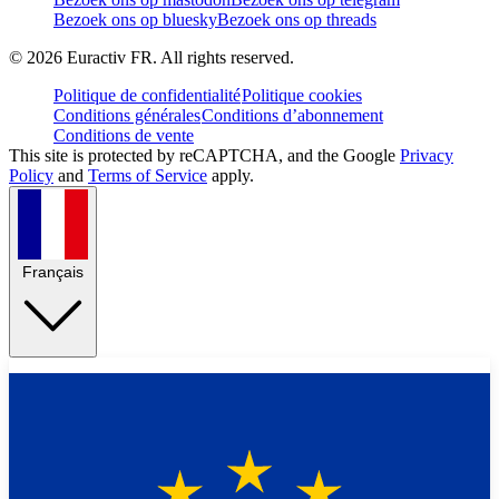
Bezoek ons op bluesky
Bezoek ons op threads
©
2026
Euractiv FR. All rights reserved.
Politique de confidentialité
Politique cookies
Conditions générales
Conditions d’abonnement
Conditions de vente
This site is protected by reCAPTCHA, and the Google
Privacy
Policy
and
Terms of Service
apply.
Français