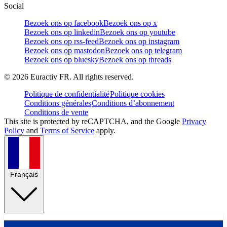
Social
Bezoek ons op facebook
Bezoek ons op x
Bezoek ons op linkedin
Bezoek ons op youtube
Bezoek ons op rss-feed
Bezoek ons op instagram
Bezoek ons op mastodon
Bezoek ons op telegram
Bezoek ons op bluesky
Bezoek ons op threads
©
2026
Euractiv FR. All rights reserved.
Politique de confidentialité
Politique cookies
Conditions générales
Conditions d’abonnement
Conditions de vente
This site is protected by reCAPTCHA, and the Google
Privacy
Policy
and
Terms of Service
apply.
Français