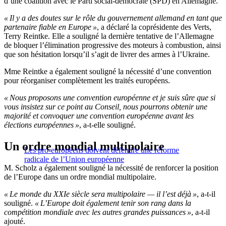
d’une coalition avec le Parti social-démocrate (SPD) en Allemagne.
« Il y a des doutes sur le rôle du gouvernement allemand en tant que
partenaire fiable en Europe »
, a déclaré la coprésidente des Verts,
Terry Reintke. Elle a souligné la dernière tentative de l’Allemagne
de bloquer l’élimination progressive des moteurs à combustion, ainsi
que son hésitation lorsqu’il s’agit de livrer des armes à l’Ukraine.
Mme Reintke a également souligné la nécessité d’une convention
pour réorganiser complètement les traités européens.
« Nous proposons une convention européenne et je suis sûre que si
vous insistez sur ce point au Conseil, nous pourrons obtenir une
majorité et convoquer une convention européenne avant les
élections européennes »
, a-t-elle souligné.
Un ordre mondial multipolaire
Les pro-européens doivent défendre une réforme
radicale de l’Union européenne
M. Scholz a également souligné la nécessité de renforcer la position
de l’Europe dans un ordre mondial multipolaire.
« Le monde du XXIe siècle sera multipolaire — il l’est déjà »
, a-t-il
souligné.
« L’Europe doit également tenir son rang dans la
compétition mondiale avec les autres grandes puissances »
, a-t-il
ajouté.