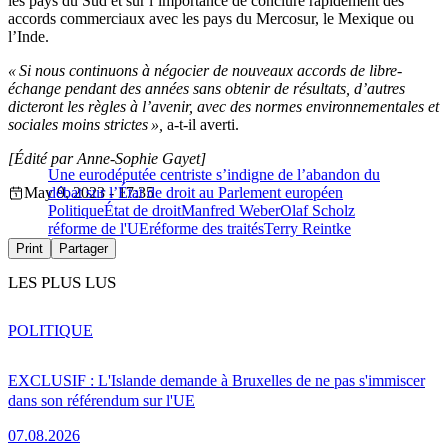
les pays du Sud et sur l’importance de conclure rapidement des
accords commerciaux avec les pays du Mercosur, le Mexique ou
l’Inde.
« Si nous continuons à négocier de nouveaux accords de libre-
échange pendant des années sans obtenir de résultats, d’autres
dicteront les règles à l’avenir, avec des normes environnementales et
sociales moins strictes »,
a-t-il averti.
[Édité par Anne-Sophie Gayet]
Une eurodéputée centriste s’indigne de l’abandon du
May 9, 2023 - 17:35
débat sur l’État de droit au Parlement européen
Politique
État de droit
Manfred Weber
Olaf Scholz
réforme de l'UE
réforme des traités
Terry Reintke
Print
Partager
LES PLUS LUS
POLITIQUE
EXCLUSIF : L'Islande demande à Bruxelles de ne pas s'immiscer
dans son référendum sur l'UE
07.08.2026