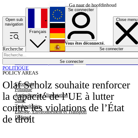
Ga naar de hoofdinhoud
Se connecter
Open sub
Close menu
English
navigation
Français
Deutsch
Vous êtes déconnecté.
Recherche
Se connecter
Español
Lumières éteintes
Se connecter
Rapporteur
Politique
Économie
Newsletters
Evénements
Em
POLITIQUE
POLICY AREAS
Olaf Scholz souhaite renforcer
Economie
Politique
la capacité de l’UE à lutter
Agriculture et Alimentation
Santé
contre les violations de l’État
Technologies
Energie, Environnement et Transport
de droit
Défense