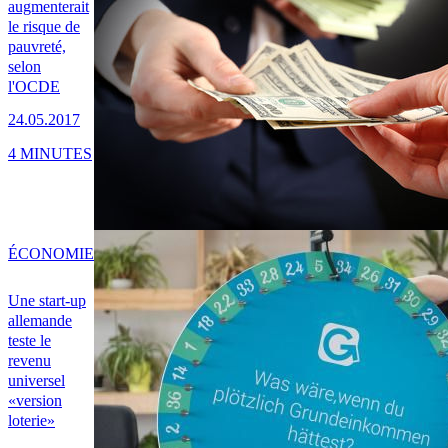
augmenterait
le risque de
pauvreté,
selon
l'OCDE
24.05.2017
4 MINUTES
ÉCONOMIE
Une start-up
allemande
teste le
revenu
universel
«version
loterie»