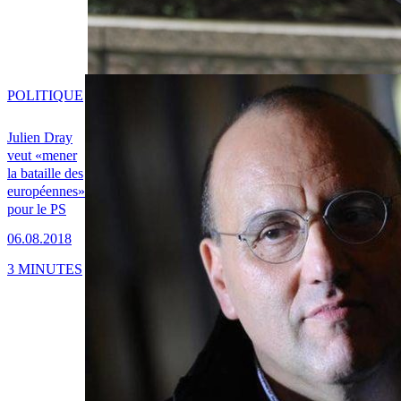
POLITIQUE
Julien Dray
veut «mener
la bataille des
européennes»
pour le PS
06.08.2018
3 MINUTES