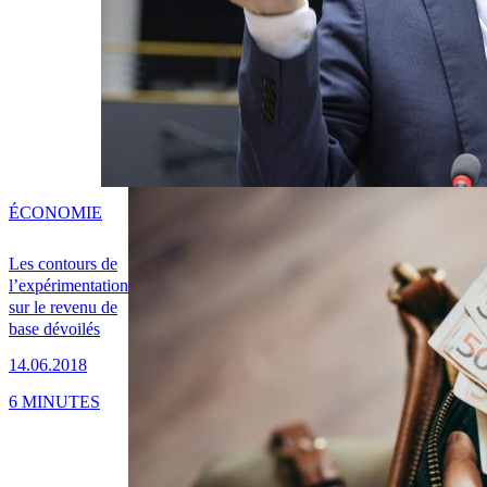
ÉCONOMIE
Les contours de
l’expérimentation
sur le revenu de
base dévoilés
14.06.2018
6 MINUTES