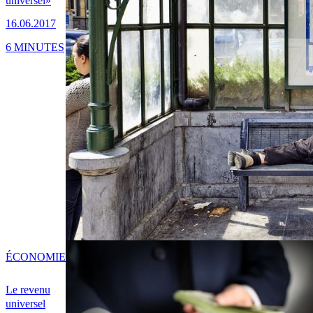
universel»
16.06.2017
6 MINUTES
ÉCONOMIE
Le revenu
universel