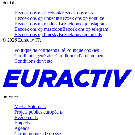
Social
Bezoek ons op facebook
Bezoek ons op x
Bezoek ons op linkedin
Bezoek ons op youtube
Bezoek ons op rss-feed
Bezoek ons op instagram
Bezoek ons op mastodon
Bezoek ons op telegram
Bezoek ons op bluesky
Bezoek ons op threads
©
2026
Euractiv FR
Politique de confidentialité
Politique cookies
Conditions générales
Conditions d’abonnement
Conditions de vente
Services
Media Solutions
Projets publics européens
Evénements
Emplois
Agenda
Communiqués de presse