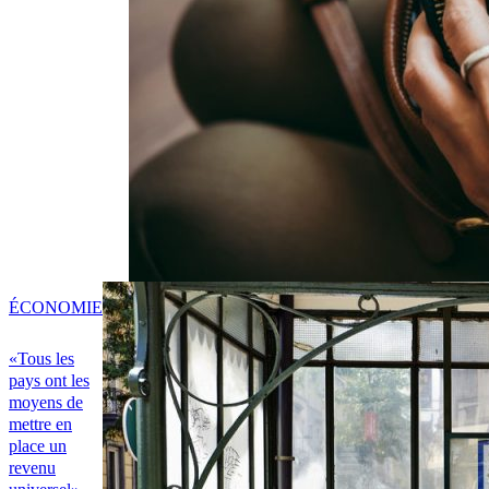
ÉCONOMIE
«Tous les
pays ont les
moyens de
mettre en
place un
revenu