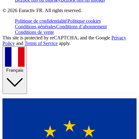
©
2026
Euractiv FR. All rights reserved.
Politique de confidentialité
Politique cookies
Conditions générales
Conditions d’abonnement
Conditions de vente
This site is protected by reCAPTCHA, and the Google
Privacy
Policy
and
Terms of Service
apply.
Français