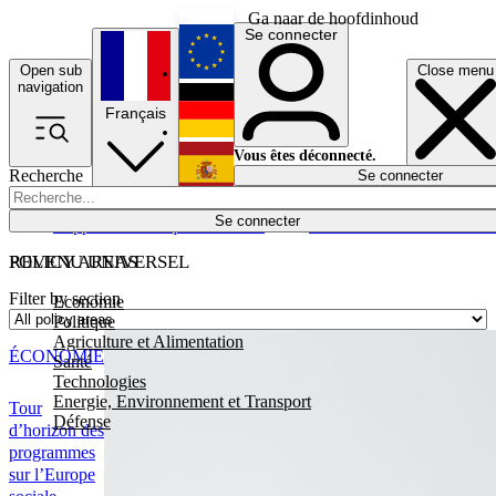
Ga naar de hoofdinhoud
Se connecter
Open sub
Close menu
English
navigation
Français
Deutsch
Vous êtes déconnecté.
Recherche
Se connecter
Español
Lumières éteintes
Se connecter
Rapporteur
Politique
Économie
Newsletters
Evénements
Em
POLICY AREAS
REVENU UNIVERSEL
Filter by section
Economie
Politique
Agriculture et Alimentation
ÉCONOMIE
Santé
Technologies
Energie, Environnement et Transport
Tour
Défense
d’horizon des
programmes
sur l’Europe