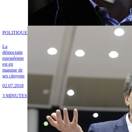
POLITIQUE
La
démocratie
européenne
est en
manque de
ses citoyens
02.07.2018
3 MINUTES