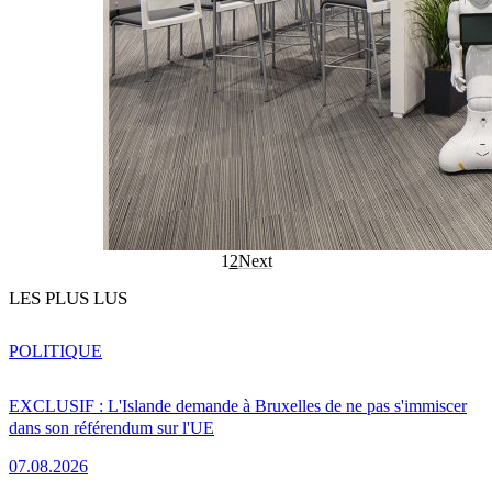
1
2
Next
LES PLUS LUS
POLITIQUE
EXCLUSIF : L'Islande demande à Bruxelles de ne pas s'immiscer
dans son référendum sur l'UE
07.08.2026