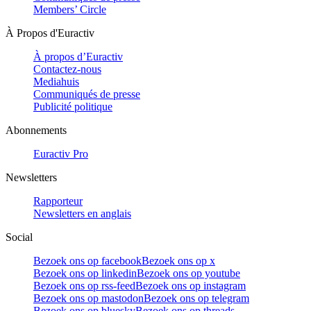
Members’ Circle
À Propos d'Euractiv
À propos d’Euractiv
Contactez-nous
Mediahuis
Communiqués de presse
Publicité politique
Abonnements
Euractiv Pro
Newsletters
Rapporteur
Newsletters en anglais
Social
Bezoek ons op facebook
Bezoek ons op x
Bezoek ons op linkedin
Bezoek ons op youtube
Bezoek ons op rss-feed
Bezoek ons op instagram
Bezoek ons op mastodon
Bezoek ons op telegram
Bezoek ons op bluesky
Bezoek ons op threads