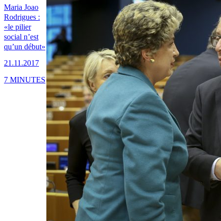
Maria Joao
Rodrigues :
«le pilier
social n’est
qu’un début»
21.11.2017
7 MINUTES