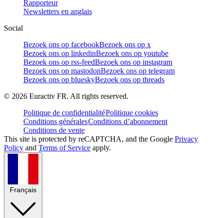
Rapporteur
Newsletters en anglais
Social
Bezoek ons op facebook
Bezoek ons op x
Bezoek ons op linkedin
Bezoek ons op youtube
Bezoek ons op rss-feed
Bezoek ons op instagram
Bezoek ons op mastodon
Bezoek ons op telegram
Bezoek ons op bluesky
Bezoek ons op threads
©
2026
Euractiv FR. All rights reserved.
Politique de confidentialité
Politique cookies
Conditions générales
Conditions d’abonnement
Conditions de vente
This site is protected by reCAPTCHA, and the Google
Privacy
Policy
and
Terms of Service
apply.
Français