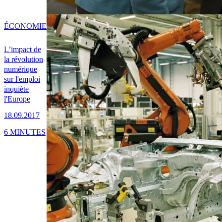
ÉCONOMIE
L’impact de
la révolution
numérique
sur l'emploi
inquiète
l'Europe
18.09.2017
6 MINUTES