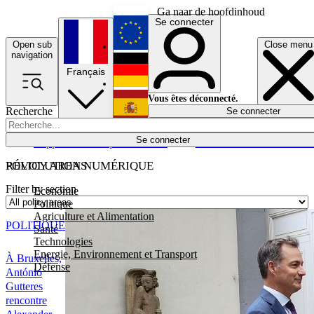
Ga naar de hoofdinhoud
Se connecter
Open sub
Close menu
English
navigation
Français
Deutsch
Vous êtes déconnecté.
Recherche
Se connecter
Español
Lumières éteintes
Se connecter
Rapporteur
Politique
Économie
Newsletters
Evénements
Em
POLICY AREAS
RÉVOLUTION NUMÉRIQUE
Filter by section
Economie
Politique
Agriculture et Alimentation
POLITIQUE
Santé
Technologies
Energie, Environnement et Transport
À Bruxelles,
Défense
António
Gutteres
rencontre