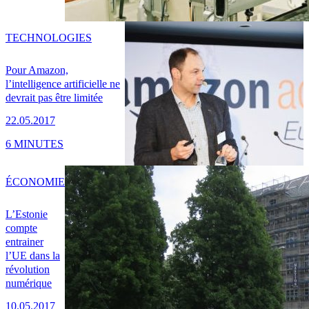
TECHNOLOGIES
Pour Amazon,
l’intelligence artificielle ne
devrait pas être limitée
22.05.2017
6 MINUTES
ÉCONOMIE
L’Estonie
compte
entrainer
l’UE dans la
révolution
numérique
10.05.2017