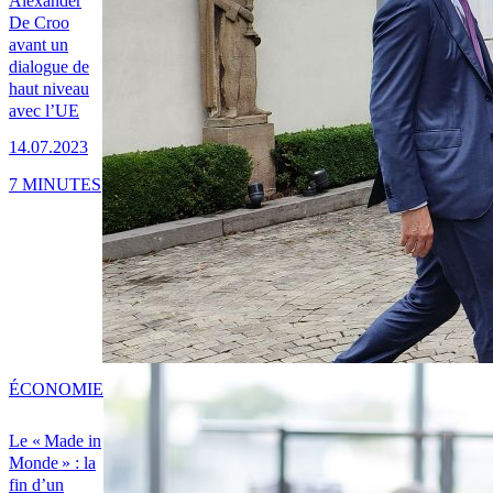
Alexander
De Croo
avant un
dialogue de
haut niveau
avec l’UE
14.07.2023
7 MINUTES
ÉCONOMIE
Le « Made in
Monde » : la
fin d’un