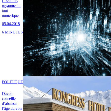
L’Estonie,
royaume du
tout
numérique
05.04.2018
6 MINUTES
POLITIQUE
Davos
conseille
d’abaisser
l’âge du vote