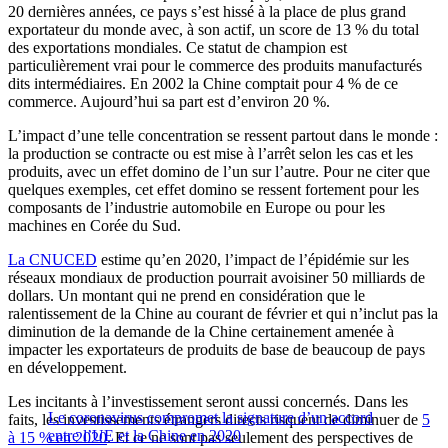
20 dernières années, ce pays s’est hissé à la place de plus grand
exportateur du monde avec, à son actif, un score de 13 % du total
des exportations mondiales. Ce statut de champion est
particulièrement vrai pour le commerce des produits manufacturés
dits intermédiaires. En 2002 la Chine comptait pour 4 % de ce
commerce. Aujourd’hui sa part est d’environ 20 %.
L’impact d’une telle concentration se ressent partout dans le monde :
la production se contracte ou est mise à l’arrêt selon les cas et les
produits, avec un effet domino de l’un sur l’autre. Pour ne citer que
quelques exemples, cet effet domino se ressent fortement pour les
composants de l’industrie automobile en Europe ou pour les
machines en Corée du Sud.
La CNUCED
estime qu’en 2020, l’impact de l’épidémie sur les
réseaux mondiaux de production pourrait avoisiner 50 milliards de
dollars. Un montant qui ne prend en considération que le
ralentissement de la Chine au courant de février et qui n’inclut pas la
diminution de la demande de la Chine certainement amenée à
impacter les exportateurs de produits de base de beaucoup de pays
en développement.
Les incitants à l’investissement seront aussi concernés. Dans les
Le coronavirus compromet la signature d’un accord
faits, les investissements étrangers directs risquent de diminuer de
5
entre l’UE et la Chine en 2020
à 15 % en 2020
. Et ce ne sont pas seulement des perspectives de