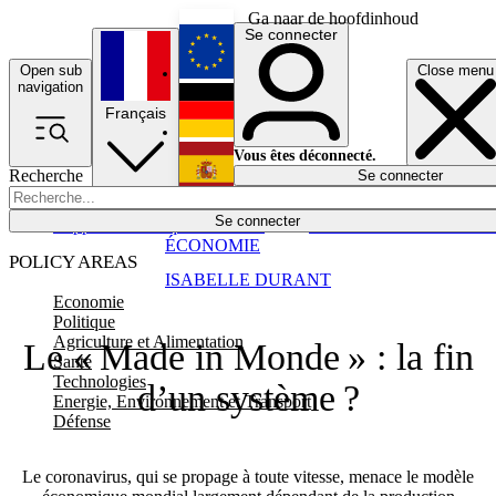
Ga naar de hoofdinhoud
Se connecter
Open sub
Close menu
English
navigation
Français
Deutsch
Vous êtes déconnecté.
Recherche
Se connecter
Español
Lumières éteintes
Se connecter
Rapporteur
Politique
Économie
Newsletters
Evénements
Em
ÉCONOMIE
POLICY AREAS
ISABELLE DURANT
Economie
Politique
Agriculture et Alimentation
Le « Made in Monde » : la fin
Santé
Technologies
d’un système ?
Energie, Environnement et Transport
Défense
Le coronavirus, qui se propage à toute vitesse, menace le modèle