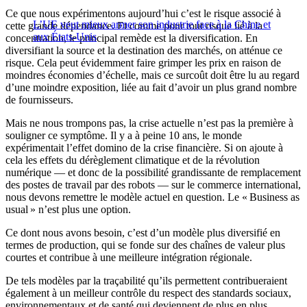
Ce que nous expérimentons aujourd’hui c’est le risque associé à
L’UE veut mieux armer son industrie face à la Chine et
cette grande dépendance. Et comme pour tout risque lié à la
aux États-Unis
concentration, le principal remède est la diversification. En
diversifiant la source et la destination des marchés, on atténue ce
risque. Cela peut évidemment faire grimper les prix en raison de
moindres économies d’échelle, mais ce surcoût doit être lu au regard
d’une moindre exposition, liée au fait d’avoir un plus grand nombre
de fournisseurs.
Mais ne nous trompons pas, la crise actuelle n’est pas la première à
souligner ce symptôme. Il y a à peine 10 ans, le monde
expérimentait l’effet domino de la crise financière. Si on ajoute à
cela les effets du dérèglement climatique et de la révolution
numérique — et donc de la possibilité grandissante de remplacement
des postes de travail par des robots — sur le commerce international,
nous devons remettre le modèle actuel en question. Le « Business as
usual » n’est plus une option.
Ce dont nous avons besoin, c’est d’un modèle plus diversifié en
termes de production, qui se fonde sur des chaînes de valeur plus
courtes et contribue à une meilleure intégration régionale.
De tels modèles par la traçabilité qu’ils permettent contribueraient
également à un meilleur contrôle du respect des standards sociaux,
environnementaux et de santé qui deviennent de plus en plus