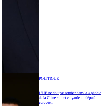
POLITIQUE
L’UE ne doit pas tomber dans la « phobie
de la Chine », met en garde un député
européen