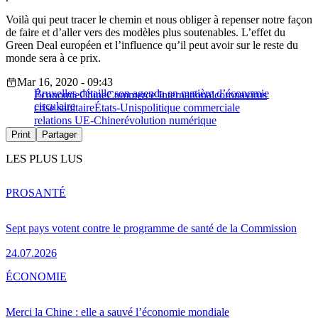
Voilà qui peut tracer le chemin et nous obliger à repenser notre façon
de faire et d’aller vers des modèles plus soutenables. L’effet du
Green Deal européen et l’influence qu’il peut avoir sur le reste du
monde sera à ce prix.
Mar 16, 2020 - 09:43
Bruxelles détaille son agenda en matière d’économie
Économie
Chine
Commerce International
coronavirus
circulaire
crise sanitaire
États-Unis
politique commerciale
relations UE-Chine
révolution numérique
Print
Partager
LES PLUS LUS
PRO
SANTÉ
Sept pays votent contre le programme de santé de la Commission
24.07.2026
ÉCONOMIE
Merci la Chine : elle a sauvé l’économie mondiale