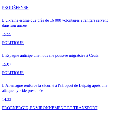
PRO
DÉFENSE
L'Ukraine estime que près de 16 000 volontaires étrangers servent
dans son armée
15:55
POLITIQUE
L'Espagne anticipe une nouvelle poussée migratoire à Ceuta
15:07
POLITIQUE
L'Allemagne renforce la sécurité à l'aéroport de Leipzig après une
attaque hybride présumée
14:33
PRO
ENERGIE, ENVIRONNEMENT ET TRANSPORT