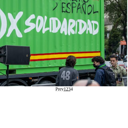
Prev
1
2
3
4