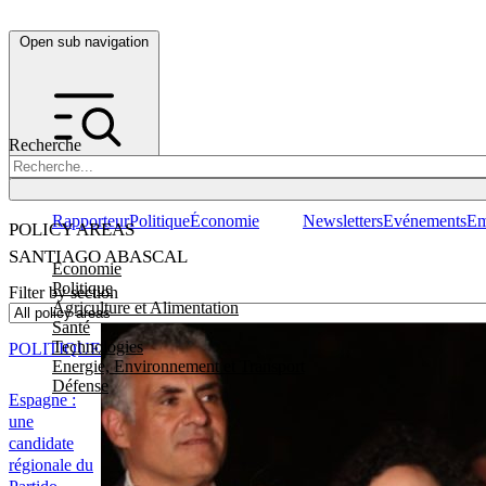
Open sub navigation
Recherche
Rapporteur
Politique
Économie
Newsletters
Evénements
Em
POLICY AREAS
SANTIAGO ABASCAL
Economie
Politique
Filter by section
Agriculture et Alimentation
Santé
Technologies
POLITIQUE
Energie, Environnement et Transport
Défense
Espagne :
une
candidate
régionale du