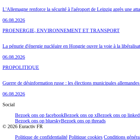
L'Allemagne renforce la sécurité à l'aéroport de Leipzig après une at
06.08.2026
PRO
ENERGIE, ENVIRONNEMENT ET TRANSPORT
La pénurie d'énergie nucléaire en Hongrie ouvre la voie à la libéralis
06.08.2026
PRO
POLITIQUE
Guerre de désinformation russe : les élections municipales allemandes 
06.08.2026
Social
Bezoek ons op facebook
Bezoek ons op x
Bezoek ons op linked
Bezoek ons op bluesky
Bezoek ons op threads
©
2026
Euractiv FR
Politique de confidentialité
Politique cookies
Conditions généra