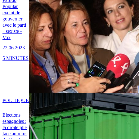
Partido
Popular
exclut de
gouverner
avec le parti
« sexiste »
Vox
22.06.2023
5 MINUTES
POLITIQUE
Élections
espagnoles :
la droite plie
face au refus