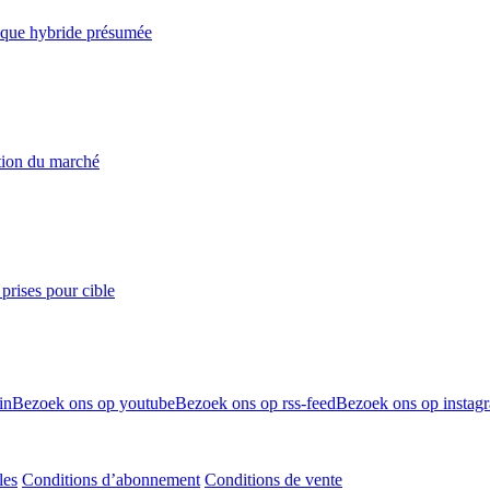
taque hybride présumée
ation du marché
prises pour cible
in
Bezoek ons op youtube
Bezoek ons op rss-feed
Bezoek ons op instag
les
Conditions d’abonnement
Conditions de vente