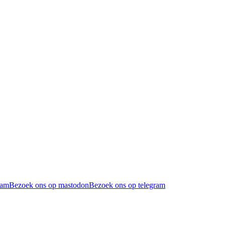
ram
Bezoek ons op mastodon
Bezoek ons op telegram