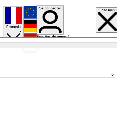
Se connecter
Close menu
English
Français
Deutsch
Vous êtes déconnecté.
Se connecter
Español
Lumières éteintes