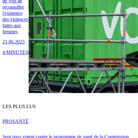
de Vox de
reconnaître
l'existence
des violences
faites aux
femmes
21.06.2023
4 MINUTES
LES PLUS LUS
PRO
SANTÉ
Sept pays votent contre le programme de santé de la Commission