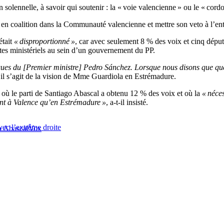
 solennelle, à savoir qui soutenir : la « voie valencienne » ou le « cor
 en coalition dans la Communauté valencienne et mettre son veto à l’
était
« disproportionné »
, car avec seulement 8 % des voix et cinq déput
es ministériels au sein d’un gouvernement du PP.
itiques du [Premier ministre] Pedro Sánchez. Lorsque nous disons que qu
qu’il s’agit de la vision de Mme Guardiola en Estrémadure.
 où le parti de Santiago Abascal a obtenu 12 % des voix et où la
« néce
ant à Valence qu’en Estrémadure »
, a-t-il insisté.
ec l’extrême droite
o Abascal
Vox