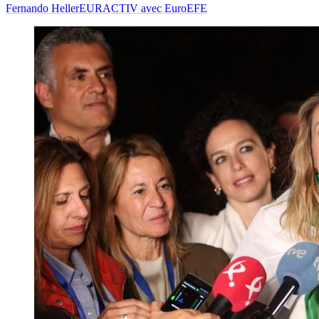
Fernando Heller
EURACTIV avec EuroEFE