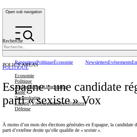
Open sub navigation
Recherche
Rapporteur
Politique
Économie
Newsletters
Evénements
Em
POLICY AREAS
POLITIQUE
Economie
Politique
Espagne : une candidate ré
Agriculture et Alimentation
Santé
parti « sexiste » Vox
Technologies
Energie, Environnement et Transport
Défense
À moins d’un mois des élections générales en Espagne, la candidate 
parti d’extrême droite qu’elle qualifie de
« sexiste »
.