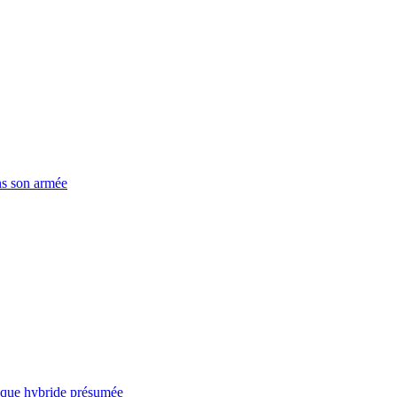
ns son armée
taque hybride présumée