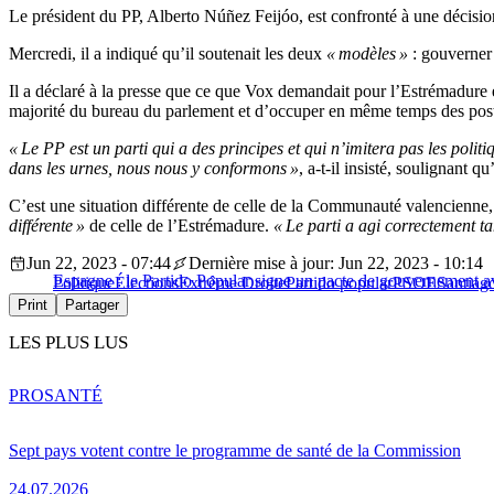
Le président du PP, Alberto Núñez Feijóo, est confronté à une décision
Mercredi, il a indiqué qu’il soutenait les deux
« modèles »
: gouverner
Il a déclaré à la presse que ce que Vox demandait pour l’Estrémadure 
majorité du bureau du parlement et d’occuper en même temps des post
« Le PP est un parti qui a des principes et qui n’imitera pas les pol
dans les urnes, nous nous y conformons »
, a-t-il insisté, soulignant 
C’est une situation différente de celle de la Communauté valencienne,
différente »
de celle de l’Estrémadure.
« Le parti a agi correctement t
Jun 22, 2023 - 07:44
Dernière mise à jour: Jun 22, 2023 - 10:14
Espagne : le Partido Popular signe un pacte de gouvernement av
Politique
Élections
Extrême Droite
Partido popular
PSOE
Santiag
Print
Partager
LES PLUS LUS
PRO
SANTÉ
Sept pays votent contre le programme de santé de la Commission
24.07.2026