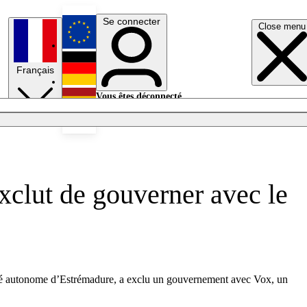
Se connecter
Close menu
English
Français
Deutsch
Vous êtes déconnecté.
Se connecter
Español
Lumières éteintes
xclut de gouverner avec le
auté autonome d’Estrémadure, a exclu un gouvernement avec Vox, un