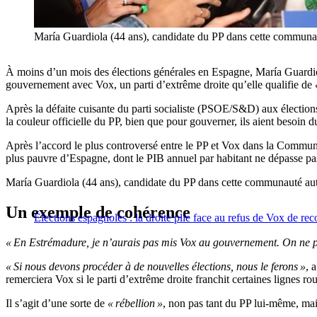
María Guardiola (44 ans), candidate du PP dans cette communau
À moins d’un mois des élections générales en Espagne, María Guardiol
gouvernement avec Vox, un parti d’extrême droite qu’elle qualifie de
Après la défaite cuisante du parti socialiste (PSOE/S&D) aux électio
la couleur officielle du PP, bien que pour gouverner, ils aient besoin 
Après l’accord le plus controversé entre le PP et Vox dans la Communau
plus pauvre d’Espagne, dont le PIB annuel par habitant ne dépasse pas 
María Guardiola (44 ans), candidate du PP dans cette communauté auto
Un exemple de cohérence
Élections espagnoles : la droite plie face au refus de Vox de re
« En Estrémadure, je n’aurais pas mis Vox au gouvernement. On ne pe
« Si nous devons procéder à de nouvelles élections, nous le ferons »
, 
remerciera Vox si le parti d’extrême droite franchit certaines lignes r
Il s’agit d’une sorte de
« rébellion »
, non pas tant du PP lui-même, mai