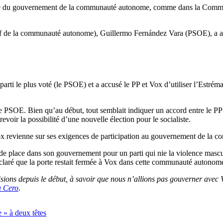
 partie du gouvernement de la communauté autonome, comme dans la Commu
if de la communauté autonome), Guillermo Fernández Vara (PSOE), a annon
parti le plus voté (le PSOE) et a accusé le PP et Vox d’utiliser l’Estré
le PSOE. Bien qu’au début, tout semblait indiquer un accord entre le PP
revoir la possibilité d’une nouvelle élection pour le socialiste.
 revienne sur ses exigences de participation au gouvernement de la co
s de place dans son gouvernement pour un parti qui nie la violence masc
laré que la porte restait fermée à Vox dans cette communauté autonom
ions depuis le début, à savoir que nous n’allions pas gouverner avec 
 Cero
.
 » à deux têtes