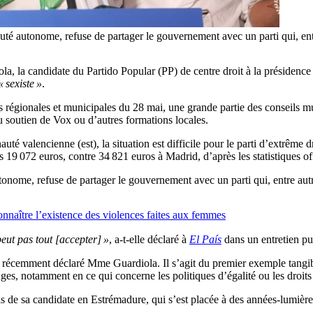
té autonome, refuse de partager le gouvernement avec un parti qui, ent
a, la candidate du Partido Popular (PP) de centre droit à la présiden
« sexiste »
.
ns régionales et municipales du 28 mai, une grande partie des conseil
du soutien de Vox ou d’autres formations locales.
té valencienne (est), la situation est difficile pour le parti d’extrêm
19 072 euros, contre 34 821 euros à Madrid, d’après les statistiques off
nome, refuse de partager le gouvernement avec un parti qui, entre autre
connaître l’existence des violences faites aux femmes
ut pas tout [accepter] »
, a-t-elle déclaré à
El País
dans un entretien pu
a récemment déclaré Mme Guardiola. Il s’agit du premier exemple tangibl
ouges, notamment en ce qui concerne les politiques d’égalité ou les droit
s de sa candidate en Estrémadure, qui s’est placée à des années-lumière