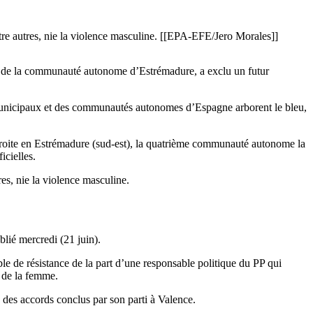
re autres, nie la violence masculine. [[EPA-EFE/Jero Morales]]
ce de la communauté autonome d’Estrémadure, a exclu un futur
s municipaux et des communautés autonomes d’Espagne arborent le bleu,
e droite en Estrémadure (sud-est), la quatrième communauté autonome la
icielles.
s, nie la violence masculine.
blié mercredi (21 juin).
e de résistance de la part d’une responsable politique du PP qui
s de la femme.
 des accords conclus par son parti à Valence.