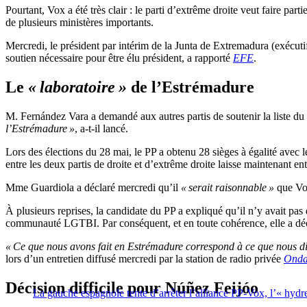
Pourtant, Vox a été très clair : le parti d’extrême droite veut faire
de plusieurs ministères importants.
Mercredi, le président par intérim de la Junta de Extremadura (exécut
soutien nécessaire pour être élu président, a rapporté
EFE
.
Le
« laboratoire »
de l’Estrémadure
M. Fernández Vara a demandé aux autres partis de soutenir la liste du 
l’Estrémadure »
, a-t-il lancé.
Lors des élections du 28 mai, le PP a obtenu 28 sièges à égalité avec 
entre les deux partis de droite et d’extrême droite laisse maintenant ent
Mme Guardiola a déclaré mercredi qu’il
« serait raisonnable »
que Vox
À plusieurs reprises, la candidate du PP a expliqué qu’il n’y avait pa
communauté LGTBI. Par conséquent, et en toute cohérence, elle a déc
« Ce que nous avons fait en Estrémadure correspond à ce que nous dis
lors d’un entretien diffusé mercredi par la station de radio privée
Onda
Décision difficile pour Núñez Feijóo
La gauche espagnole tente d’arrêter l’alliance PP-Vox, l’« hydre