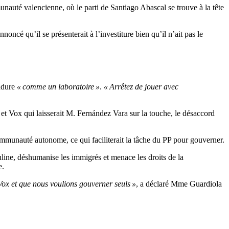
nauté valencienne, où le parti de Santiago Abascal se trouve à la tête
cé qu’il se présenterait à l’investiture bien qu’il n’ait pas le
madure
« comme un laboratoire »
.
« Arrêtez de jouer avec
 et Vox qui laisserait M. Fernández Vara sur la touche, le désaccord
mmunauté autonome, ce qui faciliterait la tâche du PP pour gouverner.
uline, déshumanise les immigrés et menace les droits de la
e.
Vox et que nous voulions gouverner seuls »
, a déclaré Mme Guardiola