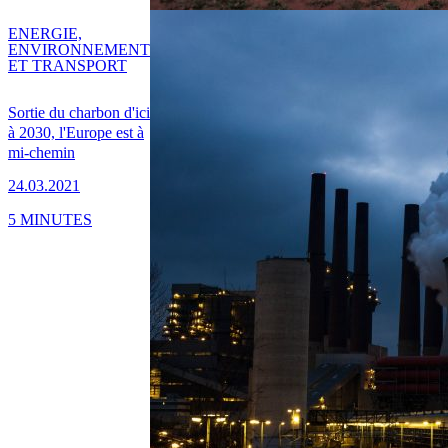
ENERGIE,
ENVIRONNEMENT
ET TRANSPORT
Sortie du charbon d'ici
à 2030, l'Europe est à
mi-chemin
24.03.2021
5 MINUTES