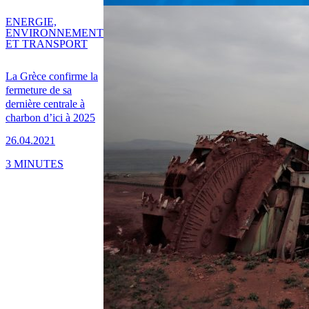
ENERGIE,
ENVIRONNEMENT
ET TRANSPORT
La Grèce confirme la
fermeture de sa
dernière centrale à
charbon d’ici à 2025
26.04.2021
3 MINUTES