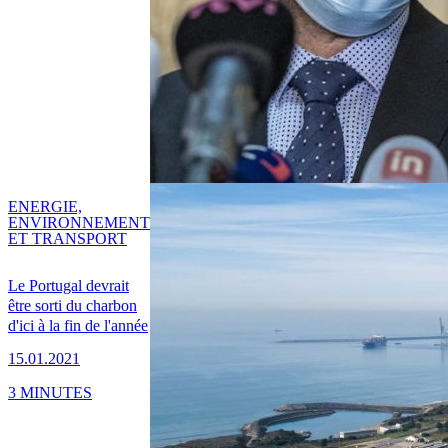
ENERGIE,
ENVIRONNEMENT
ET TRANSPORT
Le Portugal devrait
être sorti du charbon
d'ici à la fin de l'année
15.01.2021
3 MINUTES