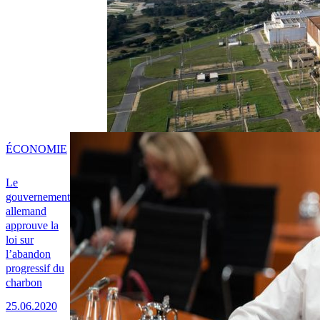
ÉCONOMIE
Le
gouvernement
allemand
approuve la
loi sur
l’abandon
progressif du
charbon
25.06.2020