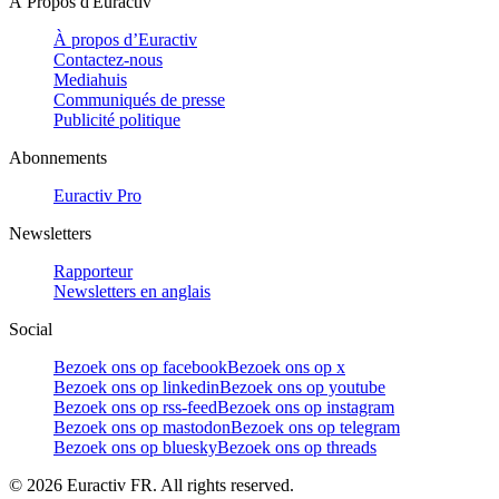
À Propos d'Euractiv
À propos d’Euractiv
Contactez-nous
Mediahuis
Communiqués de presse
Publicité politique
Abonnements
Euractiv Pro
Newsletters
Rapporteur
Newsletters en anglais
Social
Bezoek ons op facebook
Bezoek ons op x
Bezoek ons op linkedin
Bezoek ons op youtube
Bezoek ons op rss-feed
Bezoek ons op instagram
Bezoek ons op mastodon
Bezoek ons op telegram
Bezoek ons op bluesky
Bezoek ons op threads
©
2026
Euractiv FR. All rights reserved.