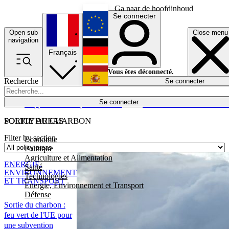
Ga naar de hoofdinhoud
Se connecter
Open sub
Close menu
English
navigation
Français
Deutsch
Vous êtes déconnecté.
Recherche
Se connecter
Español
Lumières éteintes
Se connecter
Rapporteur
Politique
Économie
Newsletters
Evénements
Em
POLICY AREAS
SORTIE DU CHARBON
Filter by section
Economie
Politique
Agriculture et Alimentation
ENERGIE,
Santé
ENVIRONNEMENT
Technologies
ET TRANSPORT
Energie, Environnement et Transport
Défense
Sortie du charbon :
feu vert de l'UE pour
une subvention