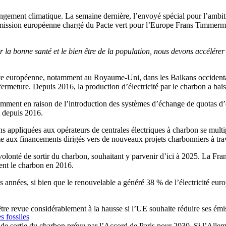
changement climatique. La semaine dernière, l’envoyé spécial pour l’ambi
ission européenne chargé du Pacte vert pour l’Europe Frans Timmerman
r la bonne santé et le bien être de la population, nous devons accélérer
orbite européenne, notamment au Royaume-Uni, dans les Balkans occidenta
ermeture. Depuis 2016, la production d’électricité par le charbon a bais
mment en raison de l’introduction des systèmes d’échange de quotas d
t depuis 2016.
ctions appliquées aux opérateurs de centrales électriques à charbon se mu
e aux financements dirigés vers de nouveaux projets charbonniers à tra
lonté de sortir du charbon, souhaitant y parvenir d’ici à 2025. La Fran
ent le charbon en 2016.
 années, si bien que le renouvelable a généré 38 % de l’électricité eu
tre revue considérablement à la hausse si l’UE souhaite réduire ses émis
s fossiles
ai de sortie du charbon prévu par l’Accord de Paris pour 2030. Si l’All