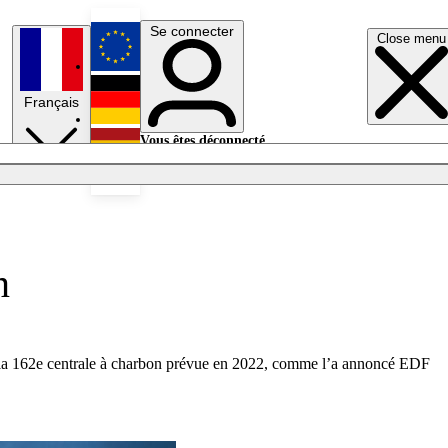
Se connecter
Close menu
English
Français
Deutsch
Vous êtes déconnecté.
Se connecter
Español
Lumières éteintes
n
our la 162e centrale à charbon prévue en 2022, comme l’a annoncé EDF