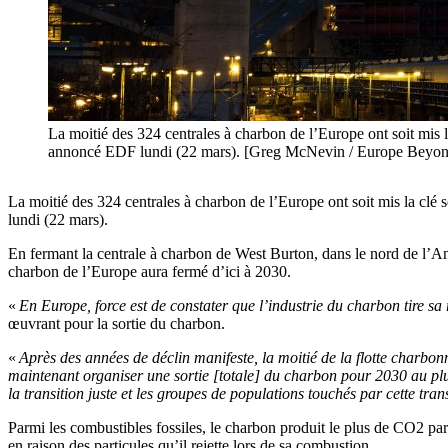
La moitié des 324 centrales à charbon de l’Europe ont soit mis 
annoncé EDF lundi (22 mars). [Greg McNevin / Europe Beyon
La moitié des 324 centrales à charbon de l’Europe ont soit mis la clé
lundi (22 mars).
En fermant la centrale à charbon de West Burton, dans le nord de l’Ang
charbon de l’Europe aura fermé d’ici à 2030.
«
En Europe, force est de constater que l’industrie du charbon tire sa
œuvrant pour la sortie du charbon.
«
Après des années de déclin manifeste, la moitié de la flotte charbonn
maintenant organiser une sortie [totale] du charbon pour 2030 au plus 
la transition juste et les groupes de populations touchés par cette tr
Parmi les combustibles fossiles, le charbon produit le plus de CO2 par 
en raison des particules qu’il rejette lors de sa combustion.