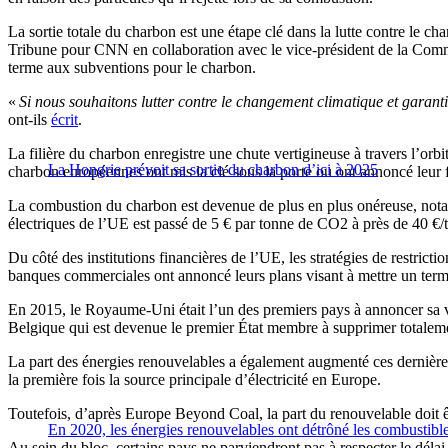
La sortie totale du charbon est une étape clé dans la lutte contre le 
Tribune pour CNN en collaboration avec le vice-président de la Comm
terme aux subventions pour le charbon.
«
Si nous souhaitons lutter contre le changement climatique et garanti
ont-ils
écrit
.
La filière du charbon enregistre une chute vertigineuse à travers l’
La Hongrie prévoit sa sortie du charbon d’ici à 2025
charbon européennes ont mis la clé sous la porte ou ont annoncé leur f
La combustion du charbon est devenue de plus en plus onéreuse, nota
électriques de l’UE est passé de 5 € par tonne de CO2 à près de 40 €/
Du côté des institutions financières de l’UE, les stratégies de restri
banques commerciales ont annoncé leurs plans visant à mettre un term
En 2015, le Royaume-Uni était l’un des premiers pays à annoncer sa vo
Belgique qui est devenue le premier État membre à supprimer totalem
La part des énergies renouvelables a également augmenté ces dernières
la première fois la source principale d’électricité en Europe.
Toutefois, d’après Europe Beyond Coal, la part du renouvelable doit ê
En 2020, les énergies renouvelables ont détrôné les combustible
Au sein du bloc, certains pays ne parviendront pas à respecter le dél