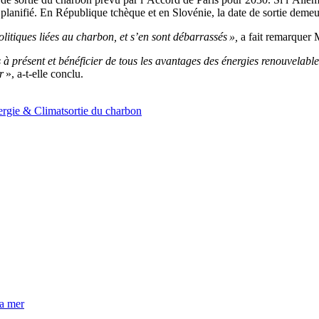
 planifié. En République tchèque et en Slovénie, la date de sortie demeu
itiques liées au charbon, et s’en sont débarrassés »,
a fait remarque
ès à présent et bénéficier de tous les avantages des énergies renouvelable
r
», a-t-elle conclu.
rgie & Climat
sortie du charbon
la mer