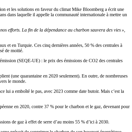
tion et les solutions en faveur du climat Mike Bloomberg a écrit une
s dans laquelle il appelle la communauté internationale à mettre un
 nos efforts. La fin de la dépendance au charbon sauvera des vies »,
ux et en Turquie. Ces cinq dernières années, 50 % des centrales à
sé de moitié.
’émission (SEQE-UE) : le prix des émissions de CO2 des centrales
ltiplient (une quarantaine en 2020 seulement). En outre, de nombreuses
vers le monde.
ce lui a emboîté le pas, avec 2023 comme date butoir. Mais c’est la
ropéenne en 2020, contre 37 % pour le charbon et le gaz, devenant pour
sions de gaz à effet de serre d’au moins 55 % d’ici à 2030.
emagne prévoit de supprimer le charbon de son bouquet énergétique