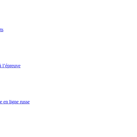
ts
à l’épreuve
e en ligne russe