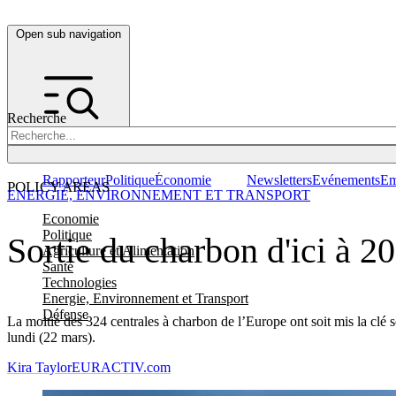
Open sub navigation
Recherche
Rapporteur
Politique
Économie
Newsletters
Evénements
Em
POLICY AREAS
ENERGIE, ENVIRONNEMENT ET TRANSPORT
Economie
Politique
Sortie du charbon d'ici à 2
Agriculture et Alimentation
Santé
Technologies
Energie, Environnement et Transport
Défense
La moitié des 324 centrales à charbon de l’Europe ont soit mis la clé
lundi (22 mars).
Kira Taylor
EURACTIV.com