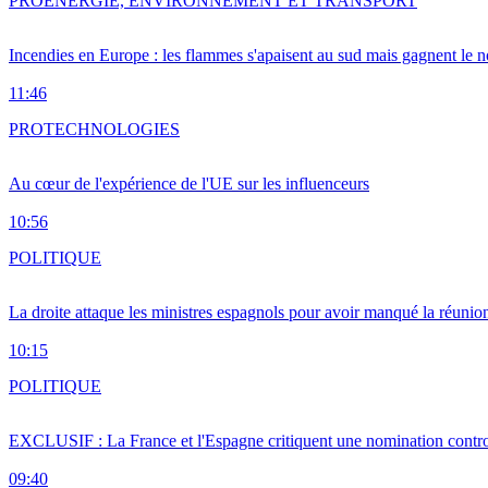
PRO
ENERGIE, ENVIRONNEMENT ET TRANSPORT
Incendies en Europe : les flammes s'apaisent au sud mais gagnent le n
11:46
PRO
TECHNOLOGIES
Au cœur de l'expérience de l'UE sur les influenceurs
10:56
POLITIQUE
La droite attaque les ministres espagnols pour avoir manqué la réunio
10:15
POLITIQUE
EXCLUSIF : La France et l'Espagne critiquent une nomination cont
09:40