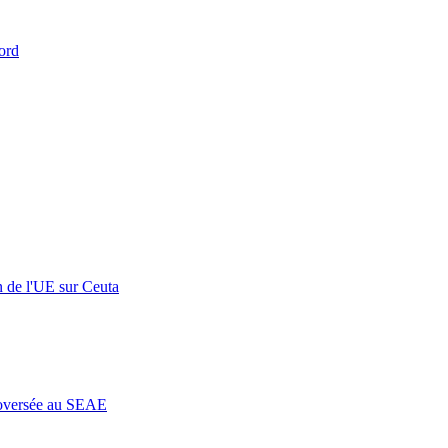
ord
n de l'UE sur Ceuta
roversée au SEAE