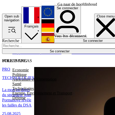
Ga naar de hoofdinhoud
Se connecter
Open sub
Close menu
English
navigation
Français
Deutsch
Vous êtes déconnecté.
Recherche
Se connecter
Español
Lumières éteintes
Se connecter
Rapporteur
Politique
Économie
Newsletters
Evénements
Em
POLICY AREAS
STREAMING
PRO
Economie
Politique
TECHNOLOGIES
Agriculture et Alimentation
Santé
Technologies
La mort en direct
Energie, Environnement et Transport
du streameur Jean
Défense
Pormanove révèle
les failles du DSA
25.08.2025