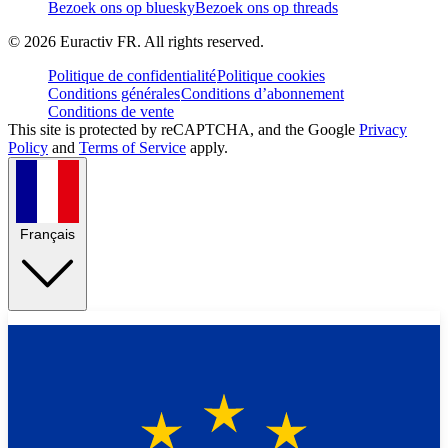
Bezoek ons op bluesky
Bezoek ons op threads
©
2026
Euractiv FR. All rights reserved.
Politique de confidentialité
Politique cookies
Conditions générales
Conditions d’abonnement
Conditions de vente
This site is protected by reCAPTCHA, and the Google
Privacy
Policy
and
Terms of Service
apply.
Français