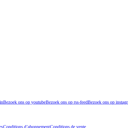
in
Bezoek ons op youtube
Bezoek ons op rss-feed
Bezoek ons op instag
es
Conditions d’abonnement
Conditions de vente