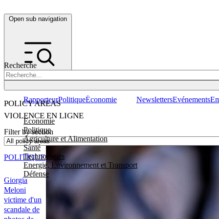
Open sub navigation
Recherche
Rapporteur
Politique
Économie
Newsletters
Evénements
Em
POLICY AREAS
VIOLENCE EN LIGNE
Economie
Politique
Filter by section
Agriculture et Alimentation
Santé
Technologies
POLITIQUE
Energie, Environnement et Transport
Défense
Giorgia
Meloni
victime d'un
scandale de