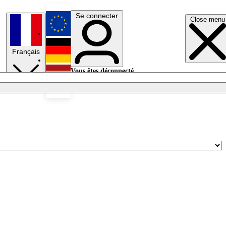
Se connecter
Close menu
English
Français
Deutsch
Vous êtes déconnecté.
Se connecter
Español
Lumières éteintes