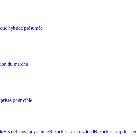
taque hybride présumée
ation du marché
prises pour cible
in
Bezoek ons op youtube
Bezoek ons op rss-feed
Bezoek ons op instag