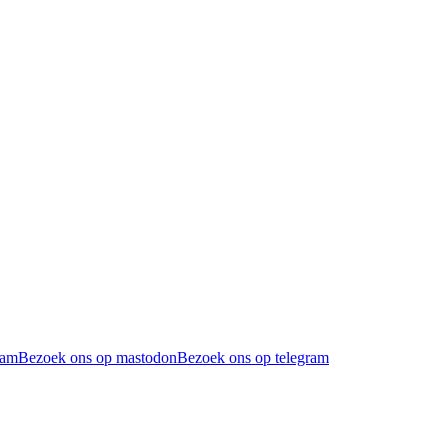
ram
Bezoek ons op mastodon
Bezoek ons op telegram