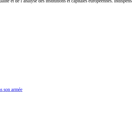
tualité et de l’analyse des institutions et capitales européennes. Indispe
ns son armée