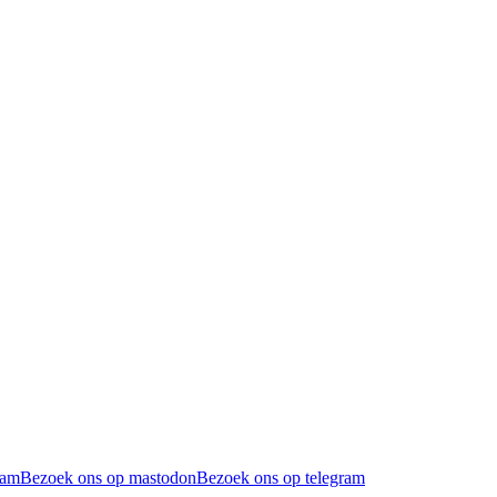
ram
Bezoek ons op mastodon
Bezoek ons op telegram