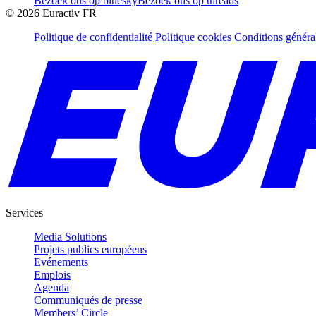
Bezoek ons op bluesky
Bezoek ons op threads
©
2026
Euractiv FR
Politique de confidentialité
Politique cookies
Conditions généra
Services
Media Solutions
Projets publics européens
Evénements
Emplois
Agenda
Communiqués de presse
Members’ Circle