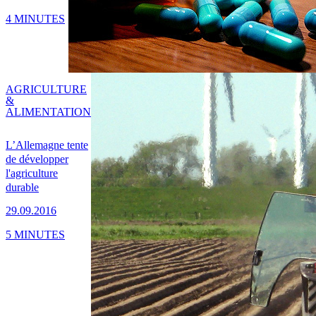
4 MINUTES
AGRICULTURE
&
ALIMENTATION
L’Allemagne tente
de développer
l'agriculture
durable
29.09.2016
5 MINUTES