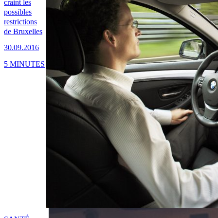
craint les
possibles
restrictions
de Bruxelles
30.09.2016
5 MINUTES