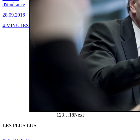
d'itinérance
28.09.2016
4 MINUTES
1
2
3
…
18
Next
LES PLUS LUS