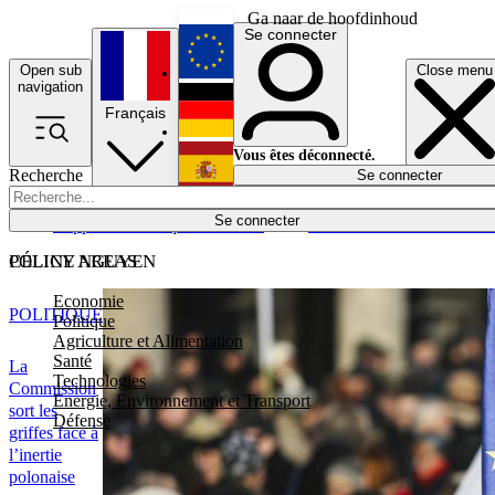
Ga naar de hoofdinhoud
Se connecter
Open sub
Close menu
English
navigation
Français
Deutsch
Vous êtes déconnecté.
Recherche
Se connecter
Español
Lumières éteintes
Se connecter
Rapporteur
Politique
Économie
Newsletters
Evénements
Em
POLICY AREAS
CÉLINE NGUYEN
Economie
POLITIQUE
Politique
Agriculture et Alimentation
Santé
La
Technologies
Commission
Energie, Environnement et Transport
sort les
Défense
griffes face à
l’inertie
polonaise