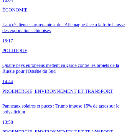
16:04
ÉCONOMIE
La « résilience surprenante » de l'Allemagne face à la forte hausse
des exportations chinoises
15:17
POLITIQUE
Quatre pays européens mettent en garde contre les projets de la
Russie pour l'Ossétie du Sud
14:44
PRO
ENERGIE, ENVIRONNEMENT ET TRANSPORT
Panneaux solaires et puces : Trump impose 15% de taxes sur le
polysilicium
13:58
PRO
ENERGIE, ENVIRONNEMENT ET TRANSPORT