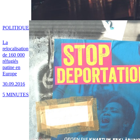
POLITIQUE
La
relocalisation
de 160 000
réfugiés
patine en
Europe
30.09.2016
5 MINUTES