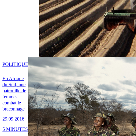
POLITIQUE
En Afrique
du Sud, une
patrouille de
femmes
combat le
braconnage
29.09.2016
5 MINUTES