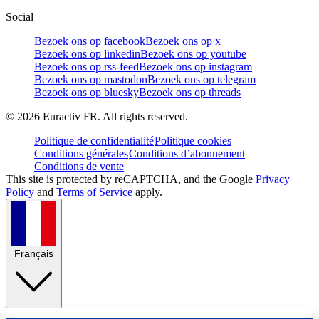
Social
Bezoek ons op facebook
Bezoek ons op x
Bezoek ons op linkedin
Bezoek ons op youtube
Bezoek ons op rss-feed
Bezoek ons op instagram
Bezoek ons op mastodon
Bezoek ons op telegram
Bezoek ons op bluesky
Bezoek ons op threads
©
2026
Euractiv FR. All rights reserved.
Politique de confidentialité
Politique cookies
Conditions générales
Conditions d’abonnement
Conditions de vente
This site is protected by reCAPTCHA, and the Google
Privacy
Policy
and
Terms of Service
apply.
Français