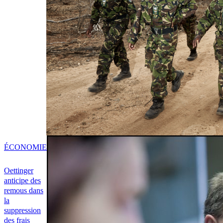
ÉCONOMIE
Oettinger
anticipe des
remous dans
la
suppression
des frais