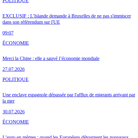
POLITIQUE
EXCLUSIF : L'Islande demande à Bruxelles de ne pas s'immiscer
dans son référendum sur l'UE
09:07
ÉCONOMIE
Merci la Chine : elle a sauvé l’économie mondiale
27.07.2026
POLITIQUE
Une enclave espagnole dépassée par l'afflux de migrants arrivant par
la mer
30.07.2026
ÉCONOMIE
L’euro en mèmes : quand les Européens détournent les nouveaux