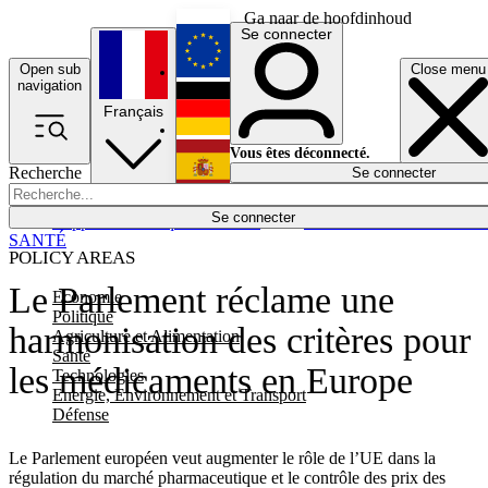
Ga naar de hoofdinhoud
Se connecter
Open sub
Close menu
English
navigation
Français
Deutsch
Vous êtes déconnecté.
Recherche
Se connecter
Español
Lumières éteintes
Se connecter
Rapporteur
Politique
Économie
Newsletters
Evénements
Em
SANTÉ
POLICY AREAS
Le Parlement réclame une
Economie
Politique
harmonisation des critères pour
Agriculture et Alimentation
Santé
les médicaments en Europe
Technologies
Energie, Environnement et Transport
Défense
Le Parlement européen veut augmenter le rôle de l’UE dans la
régulation du marché pharmaceutique et le contrôle des prix des