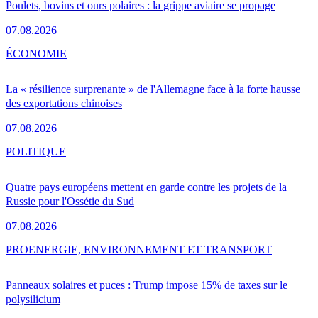
Poulets, bovins et ours polaires : la grippe aviaire se propage
07.08.2026
ÉCONOMIE
La « résilience surprenante » de l'Allemagne face à la forte hausse
des exportations chinoises
07.08.2026
POLITIQUE
Quatre pays européens mettent en garde contre les projets de la
Russie pour l'Ossétie du Sud
07.08.2026
PRO
ENERGIE, ENVIRONNEMENT ET TRANSPORT
Panneaux solaires et puces : Trump impose 15% de taxes sur le
polysilicium