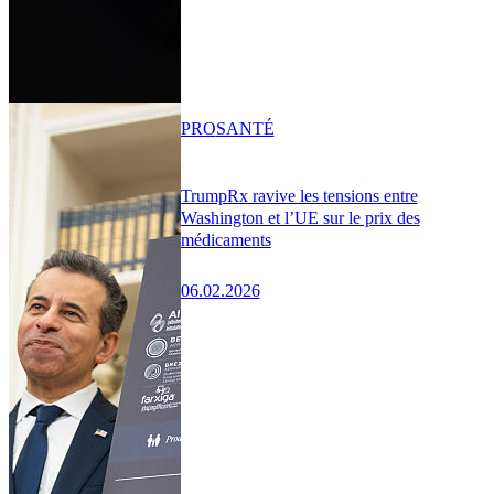
PRO
SANTÉ
TrumpRx ravive les tensions entre
Washington et l’UE sur le prix des
médicaments
06.02.2026