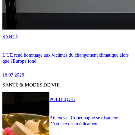
SANTÉ
L'UE rend hommage aux victimes du changement climatique alors
que l'Europe fond
16.07.2026
SANTÉ & MODES DE VIE
POLITIQUE
Athènes et Copenhague se disputent
l’Agence des médicaments